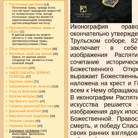
Потогонные растения
[14]
Потогонные травы, прежде всего,
способствуют выведению жидкостей
из человеческого тела, иногда
потогонные средства являются
жаропонижающими (например,
ацетилсалициловая кислота).
Иконография прав
Противоопухолевые травы и
сборы
окончательно утвержде
[11]
В данном разделе вы можете
прочесть о том, какими бывают
Трульском соборе. 82
противоопухолевые травы,
противоопухолевые сборы
заключает в себе
Общетематические статьи
[86]
изображения Распят
Лечебные свойства орехов
[40]
Орехи, по мнению многих
сочетание историче
специалистов, являются очень
полезной пищей.
Божественного Откр
Психиатрия
[157]
УМЕЙ ОКАЗАТЬ ПЕРВУЮ
выражает Божественны
ПОМОЩЬ
[37]
Одолень-трава
наложена на крест и 
[71]
Заболевания и их лечение
[314]
всем к Нему обращаю
Уход за больными
[144]
В иконографии Распят
Болезни желудка
[142]
Как бросить курить
[47]
искусства решается 
Секреты целителей Востока
[98]
изображения двух ипо
Домашний лечебник
[110]
Факультетская педиатрия
[56]
Божественной. Правос
Лечение соками
[45]
смерть, и победу Спас
Нервные болезни
[63]
Здоровье человека
своих ранних взглядов
[135]
Философия, физиология,
профилактика.