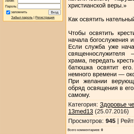
Логин:
христианской веры.»
Пароль:
запомнить
Забыл пароль
|
Регистрация
Как освятить нательны
Чтобы освятить крест
начала богослужения и
Если служба уже нача
священнослужителя 
храма, передать крест
батюшка освятит его
немного времени — око
При желании верующ
обряд освящения в его
самому.
Категория
:
Здоровье ч
13med13
(25.07.2016)
Просмотров
:
945
|
Рейт
Всего комментариев
:
0