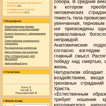
собора. В средние век
Защитные силы организма и
в котором преобл
болезни
[42]
Современные болезни
человеческих страд
человечества
[157]
тяжесть тела провисаю
»
Популярное
увенчанная, терновым
Локализованные формы
ног пригвождены од
фиброзных остеодистрофий
православных богосл
Осмотр больного с заболеванием
сердца
неправдой.
Симптоматика хронического
тонзиллита
Анатомические подр
Респираторные аллергозы
согласно взглядам 
Диетотерапия при аллергии
главный смысл Распя
ПРИ УПРАЖНЕНИИ ДЛЯ
ДЫХАНИЯ
победу над смертью, 
Дифтерийный круп
жизнь.
Натурализм обладает
»
Статистика
воздействием, ввод
греховных страданий
Vсего:
1
Христа.
Гостей:
1
«Естественным образ
Пользователей:
0
требует ношение к
»
Форма входа
католического, нару