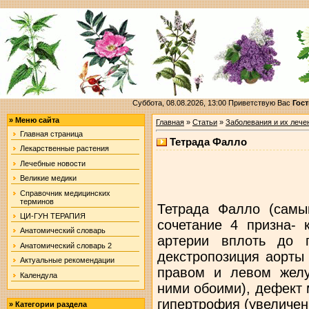
Суббота, 08.08.2026, 13:00
Приветствую Вас
Гост
»
Меню сайта
Главная
»
Статьи
»
Заболевания и их лече
Главная страница
Тетрада Фалло
Лекарственные растения
Лечебные новости
Великие медики
Справочник медицинских
терминов
Тетрада Фалло (самый
ЦИ-ГУН ТЕРАПИЯ
сочетание 4 призна- 
Анатомический словарь
артерии вплоть до п
Анатомический словарь 2
декстропозиция аорты
Актуальные рекомендации
правом и левом желу
Календула
ними обоими), дефект
гипертрофия (увеличен
»
Категории раздела