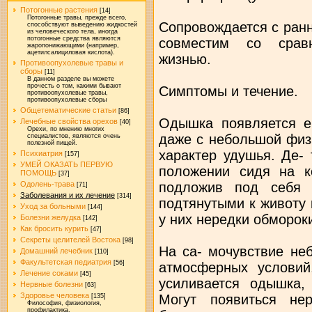
Потогонные растения
[14]
Потогонные травы, прежде всего,
Сопровождается с ранн
способствуют выведению жидкостей
из человеческого тела, иногда
потогонные средства являются
совместим со сравн
жаропонижающими (например,
ацетилсалициловая кислота).
жизнью.
Противоопухолевые травы и
сборы
[11]
В данном разделе вы можете
прочесть о том, какими бывают
Симптомы и течение.
противоопухолевые травы,
противоопухолевые сборы
Общетематические статьи
[86]
Одышка появляется е
Лечебные свойства орехов
[40]
Орехи, по мнению многих
даже с небольшой физи
специалистов, являются очень
полезной пищей.
характер удушья. Де-
Психиатрия
[157]
УМЕЙ ОКАЗАТЬ ПЕРВУЮ
положении сидя на ко
ПОМОЩЬ
[37]
подложив под себя 
Одолень-трава
[71]
Заболевания и их лечение
[314]
подтянутыми к животу
Уход за больными
[144]
у них нередки обмороки
Болезни желудка
[142]
Как бросить курить
[47]
Секреты целителей Востока
[98]
На са- мочувствие не
Домашний лечебник
[110]
Факультетская педиатрия
[56]
атмосферных условий
Лечение соками
[45]
усиливается одышка,
Нервные болезни
[63]
Здоровье человека
Могут появиться не
[135]
Философия, физиология,
профилактика.