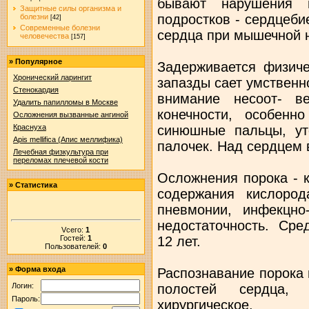
бывают нарушения п
Защитные силы организма и
подростков - сердцеби
болезни
[42]
Современные болезни
сердца при мышечной н
человечества
[157]
»
Популярное
Задерживается физиче
Хронический ларингит
запазды сает умственн
Стенокардия
внимание несоот- в
Удалить папилломы в Москве
конечности, особенн
Осложнения вызванные ангиной
синюшные пальцы, у
Краснуха
Apis mellifica (Апис меллифика)
палочек. Над сердцем
Лечебная физкультура при
переломах плечевой кости
Осложнения порока - 
»
Статистика
содержания кислород
пневмонии, инфекцно
недостаточность. Сре
Vсего:
1
Гостей:
1
12 лет.
Пользователей:
0
»
Форма входа
Распознавание порока
полостей сердца, а
Логин:
Пароль:
хирургическое.