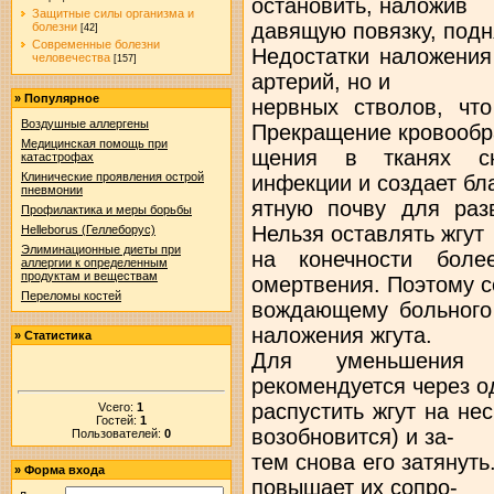
остановить, наложив
Защитные силы организма и
давящую повязку, подн
болезни
[42]
Современные болезни
Недостатки наложения
человечества
[157]
артерий, но и
»
Популярное
нервных стволов, что
Воздушные аллергены
Прекращение кровообр
Медицинская помощь при
щения в тканях сн
катастрофах
Клинические проявления острой
инфекции и создает бл
пневмонии
ятную почву для разв
Профилактика и меры борьбы
Нельзя оставлять жгут
Helleborus (Геллеборус)
Элиминационные диеты при
на конечности боле
аллергии к определенным
продуктам и веществам
омертвения. Поэтому с
Переломы костей
вождающему больного
наложения жгута.
»
Статистика
Для уменьшения н
рекомендуется через о
распустить жгут на не
Vсего:
1
Гостей:
1
возобновится) и за-
Пользователей:
0
тем снова его затянуть
»
Форма входа
повышает их сопро-