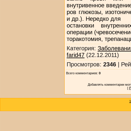
внутривенное введение
ров глюкозы, изотонич
и др.). Нередко для
остановки внутренн
операции (чревосечени
торакотомия, трепанаци
Категория
:
Заболевани
farid47
(22.12.2011)
Просмотров
:
2346
|
Рей
Всего комментариев
:
0
Добавлять комментарии могу
[
Р
1