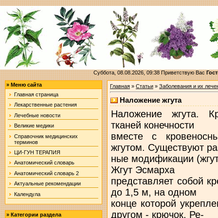
Суббота, 08.08.2026, 09:38
Приветствую Вас
Гост
»
Меню сайта
Главная
»
Статьи
»
Заболевания и их лече
Главная страница
Наложение жгута
Лекарственные растения
Наложение жгута. Кр
Лечебные новости
тканей конечности
Великие медики
вместе с кровеносн
Справочник медицинских
терминов
жгутом. Существуют ра
ЦИ-ГУН ТЕРАПИЯ
ные модификации (жгут 
Анатомический словарь
Жгут Эсмарха
Анатомический словарь 2
представляет собой к
Актуальные рекомендации
до 1,5 м, на одном
Календула
конце которой укрепле
другом - крючок. Ре-
»
Категории раздела