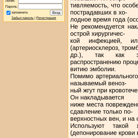
Логин:
тивляемость, что особ
Пароль:
пострадавших в хо-
запомнить
лодное время года (ос
Забыл пароль
|
Регистрация
Не рекомендуется нак
острой хирургичес-
кой инфекцией, и
(артериосклероз, тром
др.), так как э
распространению проце
витию эмболии.
Помимо артериального
называемый веноз-
ный жгут при кровотеч
Он накладывается
ниже места поврежден
сдавление только по-
верхностных вен, и на 
Используют такой
(депонирование крови в