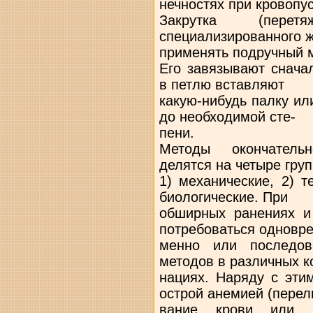
нечностях при кровопус
Закрутка (перет
специализированного 
применять подручный м
Его завязывают снача
в петлю вставляют
какую-нибудь палку ил
до необходимой сте-
пени.
Методы окончательн
делятся на четыре груп
1) механические, 2) т
биологические. При
обширных ранениях и
потребоваться одновре
менно или последов
методов в различных к
нациях. Наряду с эти
острой анемией (перел
вание крови или к