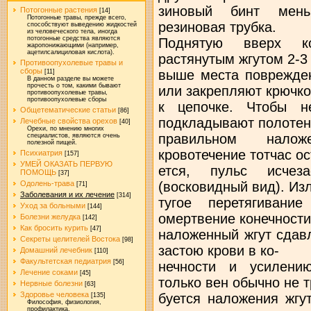
зиновый бинт мень
Потогонные растения
[14]
Потогонные травы, прежде всего,
резиновая трубка.
способствуют выведению жидкостей
из человеческого тела, иногда
потогонные средства являются
Поднятую вверх ко
жаропонижающими (например,
ацетилсалициловая кислота).
растянутым жгутом 2-3
Противоопухолевые травы и
сборы
выше места поврежден
[11]
В данном разделе вы можете
прочесть о том, какими бывают
или закрепляют крючк
противоопухолевые травы,
противоопухолевые сборы
к цепочке. Чтобы н
Общетематические статьи
[86]
подкладывают полотен
Лечебные свойства орехов
[40]
Орехи, по мнению многих
правильном налож
специалистов, являются очень
полезной пищей.
кровотечение тотчас о
Психиатрия
[157]
УМЕЙ ОКАЗАТЬ ПЕРВУЮ
ется, пульс исчез
ПОМОЩЬ
[37]
(восковидный вид). Из
Одолень-трава
[71]
Заболевания и их лечение
[314]
тугое перетягивани
Уход за больными
[144]
омертвение конечности
Болезни желудка
[142]
Как бросить курить
[47]
наложенный жгут сдавл
Секреты целителей Востока
[98]
застою крови в ко-
Домашний лечебник
[110]
Факультетская педиатрия
[56]
нечности и усилени
Лечение соками
[45]
только вен обычно не т
Нервные болезни
[63]
Здоровье человека
буется наложения жгу
[135]
Философия, физиология,
профилактика.