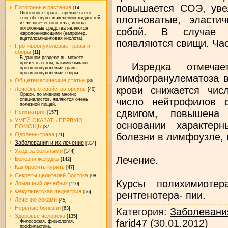
повышается СОЭ, уве
Потогонные растения
[14]
Потогонные травы, прежде всего,
плотноватые, эласт
способствуют выведению жидкостей
из человеческого тела, иногда
потогонные средства являются
собой. В случае и
жаропонижающими (например,
ацетилсалициловая кислота).
появляются свищи. Час
Противоопухолевые травы и
сборы
[11]
В данном разделе вы можете
прочесть о том, какими бывают
Изредка отмечает
противоопухолевые травы,
противоопухолевые сборы
лимфогранулематоза в
Общетематические статьи
[86]
крови снижается чис
Лечебные свойства орехов
[40]
Орехи, по мнению многих
число нейтрофилов 
специалистов, являются очень
полезной пищей.
сдвигом, повышена
Психиатрия
[157]
УМЕЙ ОКАЗАТЬ ПЕРВУЮ
основании характерн
ПОМОЩЬ
[37]
болезни в лимфоузле, 
Одолень-трава
[71]
Заболевания и их лечение
[314]
Уход за больными
[144]
Лечение.
Болезни желудка
[142]
Как бросить курить
[47]
Секреты целителей Востока
[98]
Курсы полихимиотер
Домашний лечебник
[110]
Факультетская педиатрия
[56]
рентгенотера- пии.
Лечение соками
[45]
Нервные болезни
[63]
Категория
:
Заболевани
Здоровье человека
[135]
farid47
(30.01.2012)
Философия, физиология,
профилактика.