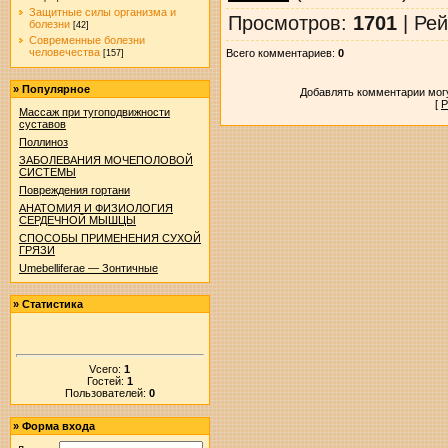
Защитные силы организма и
Просмотров
:
1701
|
Рей
болезни
[42]
Современные болезни
человечества
Всего комментариев
:
0
[157]
»
Популярное
Добавлять комментарии могу
[
Р
Массаж при тугоподвижности
суставов
Поллиноз
ЗАБОЛЕВАНИЯ МОЧЕПОЛОВОЙ
СИСТЕМЫ
Повреждения гортани
АНАТОМИЯ И ФИЗИОЛОГИЯ
СЕРДЕЧНОЙ МЫШЦЫ
СПОСОБЫ ПРИМЕНЕНИЯ СУХОЙ
ГРЯЗИ
Umebelliferae — Зонтичные
»
Статистика
Vсего:
1
Гостей:
1
Пользователей:
0
»
Форма входа