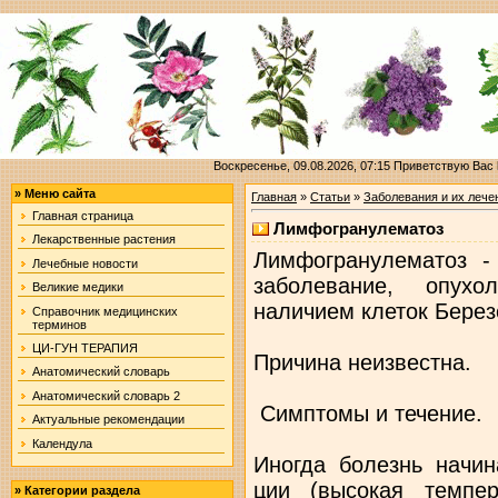
Воскресенье, 09.08.2026, 07:15
Приветствую Вас
»
Меню сайта
Главная
»
Статьи
»
Заболевания и их лече
Главная страница
Лимфогранулематоз
Лекарственные растения
Лимфогранулематоз -
Лечебные новости
заболевание, опух
Великие медики
наличием клеток Берез
Справочник медицинских
терминов
ЦИ-ГУН ТЕРАПИЯ
Причина неизвестна.
Анатомический словарь
Анатомический словарь 2
Симптомы и течение.
Актуальные рекомендации
Календула
Иногда болезнь начин
ции (высокая темпера
»
Категории раздела