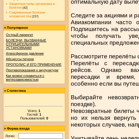
оптимальную дату выле
Защитные силы организма и
болезни
[42]
Современные болезни
Следите за акциями и 
человечества
[157]
Авиакомпании часто о
Подпишитесь на рассыл
»
Популярное
чтобы получать ув
Острый ларингит
БОЛЕЗНИ, ВЫЗВАННЫЕ
специальных предложен
ОТРИЦАТЕЛЬНЫМИ
УСТАНОВКАМИ
Атмосферное давление
Рассмотрите перелёты 
Абсцессы печени
Перелёты с пересад
ПРОПОЛИС И ЕГО ПРИМЕНЕНИЕ
рейсов. Однако важ
Противопоказания к акупунктуре
пересадки и время,
Как можно справиться с
метеозависимостью
особенно если вы путеш
»
Статистика
Выбирайте невозвра
поездке).
Невозвратные билеты ч
Vсего:
1
Гостей:
1
но их нельзя вернуть
Пользователей:
0
некоторых случаев, нап
»
Форма входа
Логин:
Учитывайте день недели