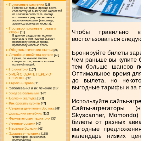
Потогонные растения
[14]
Потогонные травы, прежде всего,
способствуют выведению жидкостей
из человеческого тела, иногда
потогонные средства являются
жаропонижающими (например,
ацетилсалициловая кислота).
Противоопухолевые травы и
Чтобы правильно в
сборы
[11]
В данном разделе вы можете
воспользоваться следу
прочесть о том, какими бывают
противоопухолевые травы,
противоопухолевые сборы
Общетематические статьи
[86]
Бронируйте билеты зар
Лечебные свойства орехов
[40]
Чем раньше вы купите 
Орехи, по мнению многих
специалистов, являются очень
полезной пищей.
тем больше шансов по
Психиатрия
[157]
Оптимальное время дл
УМЕЙ ОКАЗАТЬ ПЕРВУЮ
ПОМОЩЬ
[37]
до вылета, но некот
Одолень-трава
[71]
выгодные тарифы и за п
Заболевания и их лечение
[314]
Уход за больными
[144]
Болезни желудка
[142]
Используйте сайты-агре
Как бросить курить
[47]
Сайты-агрегаторы (н
Секреты целителей Востока
[98]
Домашний лечебник
Skyscanner, Momondo)
[110]
Факультетская педиатрия
[56]
билеты от разных ави
Лечение соками
[45]
выгодные предложения
Нервные болезни
[63]
Здоровье человека
[135]
календарь низких це
Философия, физиология,
профилактика.