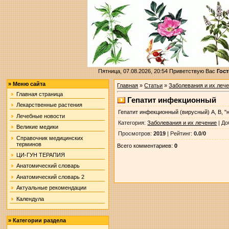
Пятница, 07.08.2026, 20:54
Приветствую Вас
Гост
»
Меню сайта
Главная
»
Статьи
»
Заболевания и их леч
Главная страница
Гепатит инфекционный
Лекарственные растения
Гепатит инфекционный (вирусный) А, В, "н
Лечебные новости
Категория
:
Заболевания и их лечение
|
До
Великие медики
Просмотров
:
2019
|
Рейтинг
:
0.0
/
0
Справочник медицинских
терминов
Всего комментариев
:
0
ЦИ-ГУН ТЕРАПИЯ
Анатомический словарь
Анатомический словарь 2
Актуальные рекомендации
Календула
»
Категории раздела