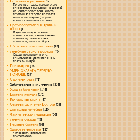
Потогонные растения
[14]
Потогонные травы, прежде всего,
способствуют выведению жидкостей
из человеческого тела, иногда
потогонные средства являются
жаропонижающими (например,
ацетилсалициловая кислота).
Противоопухолевые травы и
сборы
[11]
В данном разделе вы можете
прочесть о том, какими бывают
противоопухолевые травы,
противоопухолевые сборы
Общетематические статьи
[86]
Лечебные свойства орехов
[40]
Орехи, по мнению многих
специалистов, являются очень
полезной пищей.
Психиатрия
[157]
УМЕЙ ОКАЗАТЬ ПЕРВУЮ
ПОМОЩЬ
[37]
Одолень-трава
[71]
Заболевания и их лечение
[314]
Уход за больными
[144]
Болезни желудка
[142]
Как бросить курить
[47]
Секреты целителей Востока
[98]
Домашний лечебник
[110]
Факультетская педиатрия
[56]
Лечение соками
[45]
Нервные болезни
[63]
Здоровье человека
[135]
Философия, физиология,
профилактика.