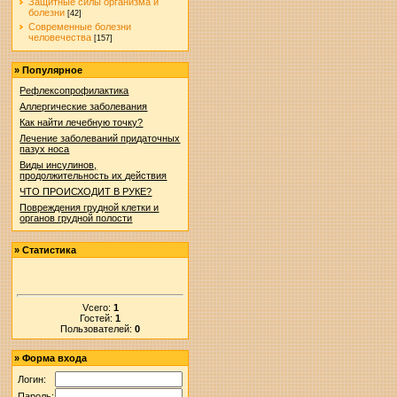
Защитные силы организма и
болезни
[42]
Современные болезни
человечества
[157]
»
Популярное
Рефлексопрофилактика
Аллергические заболевания
Как найти лечебную точку?
Лечение заболеваний придаточных
пазух носа
Виды инсулинов,
продолжительность их действия
ЧТО ПРОИСХОДИТ В РУКЕ?
Повреждения грудной клетки и
органов грудной полости
»
Статистика
Vсего:
1
Гостей:
1
Пользователей:
0
»
Форма входа
Логин:
Пароль: