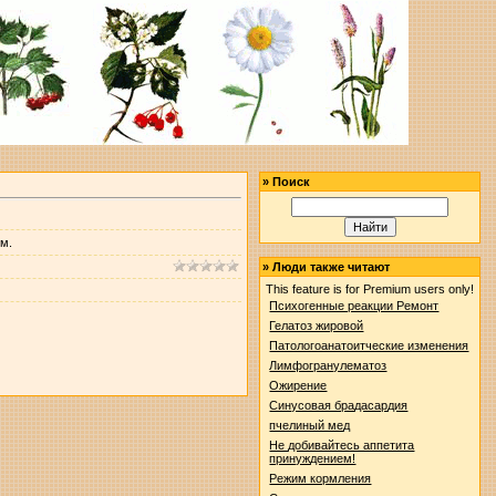
»
Поиск
ем.
»
Люди также читают
This feature is for Premium users only!
Психогенные реакции Ремонт
Гелатоз жировой
Патологоанатоитческие изменения
Лимфогранулематоз
Ожирение
Синусовая брадасардия
пчелиный мед
Не добивайтесь аппетита
принуждением!
Режим кормления