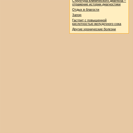
Структура клинического диагноза –
отражение истории диагностики
Отдых в благости
Запор
Гастрит с повышенной
кислотностью желудочного сока
Другие хронические болезни