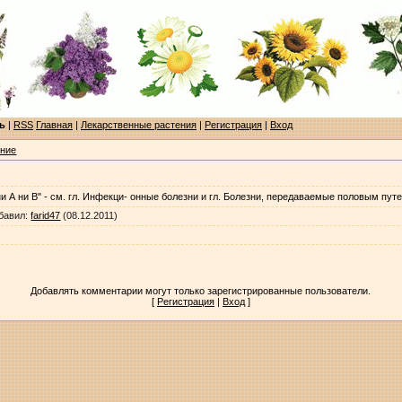
ь
|
RSS
Главная
|
Лекарственные растения
|
Регистрация
|
Вход
ение
и А ни В" - см. гл. Инфекци- онные болезни и гл. Болезни, передаваемые половым пут
бавил
:
farid47
(08.12.2011)
Добавлять комментарии могут только зарегистрированные пользователи.
[
Регистрация
|
Вход
]