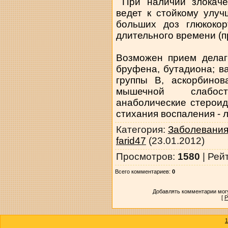
При наличии злокаче
ведет к стойкому улу
больших доз глюкокор
длительного времени (п
Возможен прием делаг
бруфена, бутадиона; 
группы В, аскорбинов
мышечной слабос
анаболические стероид
стихания воспаления - 
Категория
:
Заболевания
farid47
(23.01.2012)
Просмотров
:
1580
|
Рей
Всего комментариев
:
0
Добавлять комментарии могу
[
Р
1