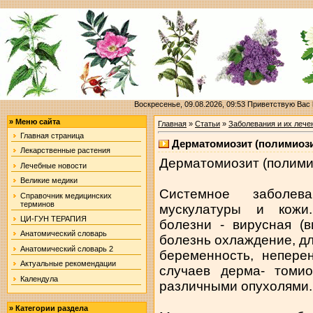
Воскресенье, 09.08.2026, 09:53
Приветствую Вас
»
Меню сайта
Главная
»
Статьи
»
Заболевания и их лече
Главная страница
Дерматомиозит (полимиози
Лекарственные растения
Дерматомиозит (полими
Лечебные новости
Великие медики
Системное заболев
Справочник медицинских
терминов
мускулатуры и кожи
ЦИ-ГУН ТЕРАПИЯ
болезни - вирусная (
Анатомический словарь
болезнь охлаждение, д
Анатомический словарь 2
беременность, непере
Актуальные рекомендации
случаев дерма- томи
Календула
различными опухолями.
»
Категории раздела