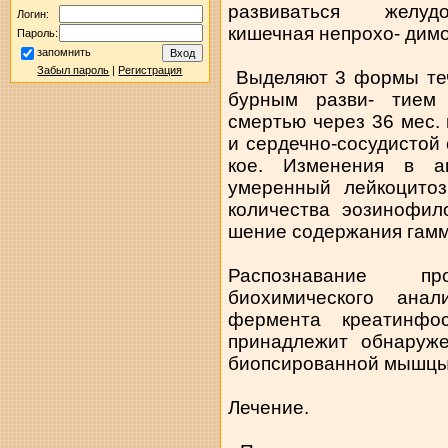
развиваться желудо
Логин:
кишечная непрохо- димо
Пароль:
запомнить
Забыл пароль
|
Регистрация
Выделяют 3 формы теч
бурным разви- тием 
смертью через 36 мес. 
и сердечно-сосудистой 
кое. Изменения в а
умеренный лейкоцито
количества эозинофил
шение содержания гамм
Распознавание п
биохимического ана
фермента креатинфо
принадлежит обнаруж
биопсированной мышцы
Лечение.