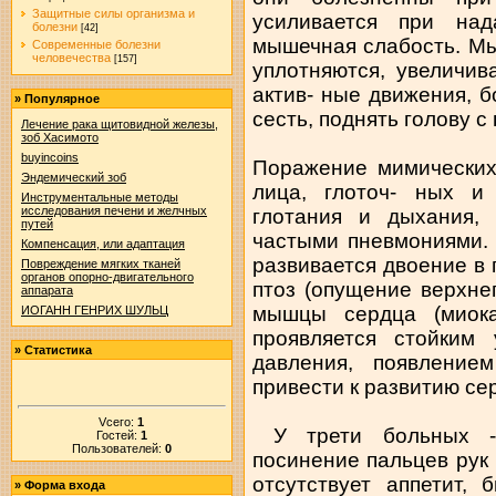
Защитные силы организма и
усиливается при над
болезни
[42]
мышечная слабость. Мы
Современные болезни
человечества
[157]
уплотняются, увеличи
актив- ные движения, 
»
Популярное
сесть, поднять голову с
Лечение рака щитовидной железы,
зоб Хасимото
buyincoins
Поражение мимических
Эндемический зоб
лица, глоточ- ных и
Инструментальные методы
исследования печени и желчных
глотания и дыхания,
путей
частыми пневмониями.
Компенсация, или адаптация
развивается двоение в 
Повреждение мягких тканей
органов опорно-двигательного
птоз (опущение верхнег
аппарата
мышцы сердца (миока
ИОГАНН ГЕНРИХ ШУЛЬЦ
проявляется стойким
»
Статистика
давления, появление
привести к развитию се
Vсего:
1
У трети больных - 
Гостей:
1
Пользователей:
0
посинение пальцев рук
отсутствует аппетит,
»
Форма входа