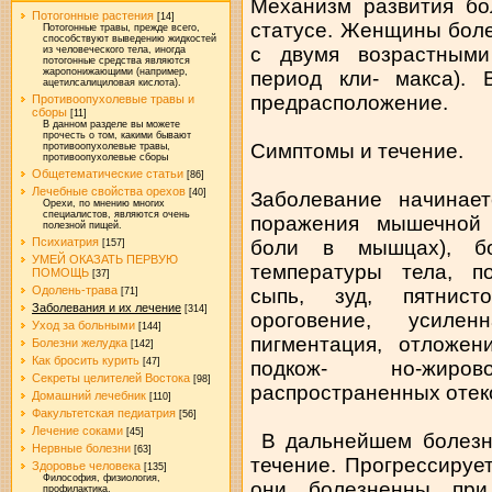
Механизм развития бо
Потогонные растения
[14]
статусе. Женщины боле
Потогонные травы, прежде всего,
способствуют выведению жидкостей
с двумя возрастными
из человеческого тела, иногда
потогонные средства являются
жаропонижающими (например,
период кли- макса). 
ацетилсалициловая кислота).
предрасположение.
Противоопухолевые травы и
сборы
[11]
В данном разделе вы можете
прочесть о том, какими бывают
Симптомы и течение.
противоопухолевые травы,
противоопухолевые сборы
Общетематические статьи
[86]
Лечебные свойства орехов
[40]
Заболевание начинае
Орехи, по мнению многих
специалистов, являются очень
поражения мышечной 
полезной пищей.
Психиатрия
боли в мышцах), бо
[157]
УМЕЙ ОКАЗАТЬ ПЕРВУЮ
температуры тела, п
ПОМОЩЬ
[37]
Одолень-трава
сыпь, зуд, пятнист
[71]
Заболевания и их лечение
[314]
ороговение, усиле
Уход за больными
[144]
пигментация, отложе
Болезни желудка
[142]
Как бросить курить
[47]
подкож- но-жиро
Секреты целителей Востока
[98]
распространенных отек
Домашний лечебник
[110]
Факультетская педиатрия
[56]
Лечение соками
[45]
В дальнейшем болезн
Нервные болезни
[63]
течение. Прогрессируе
Здоровье человека
[135]
Философия, физиология,
они болезненны при
профилактика.