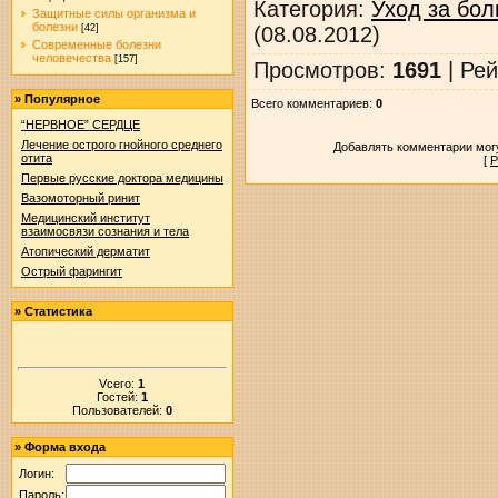
Категория
:
Уход за бо
Защитные силы организма и
болезни
(08.08.2012)
[42]
Современные болезни
человечества
[157]
Просмотров
:
1691
|
Рей
»
Популярное
Всего комментариев
:
0
“НЕРВНОЕ” СЕРДЦЕ
Лечение острого гнойного среднего
Добавлять комментарии могу
отита
[
Р
Первые русские доктора медицины
Вазомоторный ринит
Медицинский институт
взаимосвязи сознания и тела
Атопический дерматит
Острый фарингит
»
Статистика
Vсего:
1
Гостей:
1
Пользователей:
0
»
Форма входа
Логин:
Пароль: