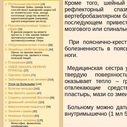
Кроме того, шейный
Потогонные растения
[14]
Потогонные травы, прежде всего,
рефлекторный спа
способствуют выведению жидкостей
из человеческого тела, иногда
вертебробазилярном ба
потогонные средства являются
жаропонижающими (например,
последующем привес
ацетилсалициловая кислота).
Противоопухолевые травы и
мозгового или спиналь
сборы
[11]
В данном разделе вы можете
прочесть о том, какими бывают
противоопухолевые травы,
При пояснично-крест
противоопухолевые сборы
Общетематические статьи
[86]
болезненность в пояс
Лечебные свойства орехов
[40]
Орехи, по мнению многих
ноги.
специалистов, являются очень
полезной пищей.
Психиатрия
[157]
Медицинская сестра у
УМЕЙ ОКАЗАТЬ ПЕРВУЮ
ПОМОЩЬ
[37]
твердую поверхност
Одолень-трава
[71]
Заболевания и их лечение
оказывает тепло – г
[314]
Уход за больными
[144]
отвлекающие средст
Болезни желудка
[142]
пластырь, мази со зме
Как бросить курить
[47]
Секреты целителей Востока
[98]
Домашний лечебник
[110]
Больному можно дать 
Факультетская педиатрия
[56]
Лечение соками
[45]
внутримышечно (1 мл 5
Нервные болезни
[63]
Здоровье человека
[135]
Философия, физиология,
профилактика.