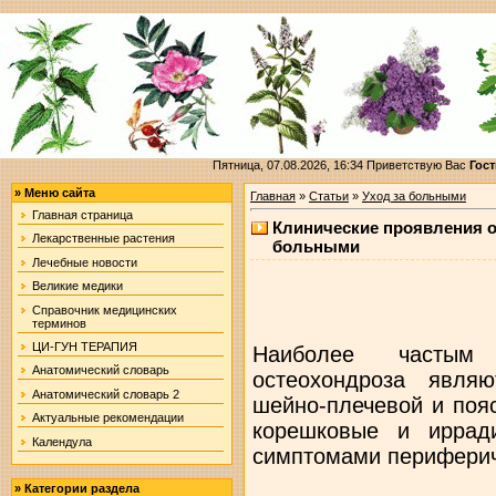
Пятница, 07.08.2026, 16:34
Приветствую Вас
Гост
»
Меню сайта
Главная
»
Статьи
»
Уход за больными
Главная страница
Клинические проявления о
Лекарственные растения
больными
Лечебные новости
Великие медики
Справочник медицинских
терминов
ЦИ-ГУН ТЕРАПИЯ
Наиболее частым 
Анатомический словарь
остеохондроза явля
Анатомический словарь 2
шейно-плечевой и поя
Актуальные рекомендации
корешковые и иррад
Календула
симптомами периферич
»
Категории раздела