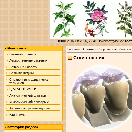
Пятница, 07.08.2026, 22:41
Приветствую Вас
Гост
»
Меню сайта
Главная
»
Статьи
»
Современные болезни
Главная страница
Стоматология
Лекарственные растения
Лечебные новости
Великие медики
Справочник медицинских
терминов
ЦИ-ГУН ТЕРАПИЯ
Анатомический словарь
Анатомический словарь 2
Актуальные рекомендации
Календула
»
Категории раздела