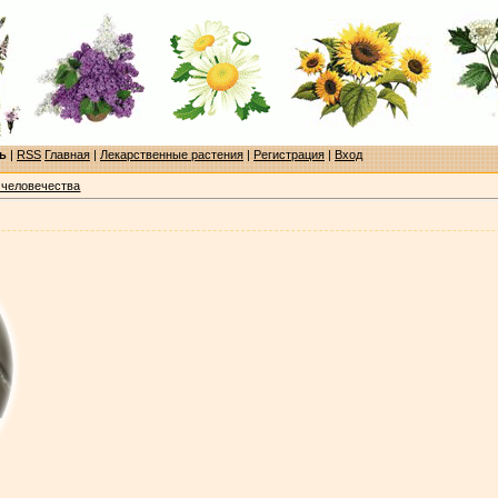
ь
|
RSS
Главная
|
Лекарственные растения
|
Регистрация
|
Вход
 человечества