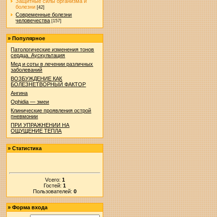
Защитные силы организма и
болезни
[42]
Современные болезни
человечества
[157]
»
Популярное
Патологические изменения тонов
сердца. Аускультация
Мед и соты в лечении различных
заболеваний
ВОЗБУЖДЕНИЕ КАК
БОЛЕЗНЕТВОРНЫЙ ФАКТОР
Ангина
Ophidia — змеи
Клинические проявления острой
пневмонии
ПРИ УПРАЖНЕНИИ НА
ОЩУЩЕНИЕ ТЕПЛА
»
Статистика
Vсего:
1
Гостей:
1
Пользователей:
0
»
Форма входа