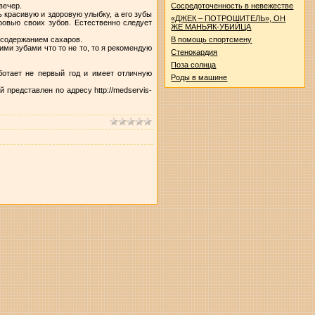
 вечер.
Сосредоточенность в невежестве
ь красивую и здоровую улыбку, а его зубы
«ДЖЕК – ПОТРОШИТЕЛЬ», ОН
ровью своих зубов. Естественно следует
ЖЕ МАНЬЯК-УБИЙЦА
м содержанием сахаров.
В помощь спортсмену
ми зубами что то не то, то я рекомендую
Стенокардия
Поза солнца
отает не первый год и имеет отличную
Роды в машине
представлен по адресу http://medservis-