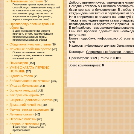
Потогонные растения
[14]
Доброго времени суток, уважаемые читате
Потогонные травы, прежде всего,
Сегодня хотелось бы немного поговорить 
способствуют выведению жидкостей
были крепкие и белоснежные. В любом с
из человеческого тела, иногда
каждый день чистит их и периодически п
потогонные средства являются
Но в современных реалиях на наши зубы 
жаропонижающими (например,
ацетилсалициловая кислота).
Также в последнее время стали учащатьс
незамедлительно обратиться к врачам. 
Противоопухолевые травы и
В ней работают высококвалифицированны
сборы
[11]
Они без проблем сделают все необход
В данном разделе вы можете
прочесть о том, какими бывают
репутацию.
противоопухолевые травы,
Более подробную информацию об услугах 
противоопухолевые сборы
s.ru
Общетематические статьи
[86]
Надеюсь информация для вас была полезно
Лечебные свойства орехов
[40]
Категория
:
Современные болезни челове
Орехи, по мнению многих
специалистов, являются очень
Просмотров
:
3069
|
Рейтинг
:
0.0
/
0
полезной пищей.
Психиатрия
[157]
Всего комментариев
:
0
УМЕЙ ОКАЗАТЬ ПЕРВУЮ
ПОМОЩЬ
[37]
Одолень-трава
[71]
Заболевания и их лечение
[314]
Уход за больными
[144]
Болезни желудка
[142]
Как бросить курить
[47]
Секреты целителей Востока
[98]
Домашний лечебник
[110]
Факультетская педиатрия
[56]
Лечение соками
[45]
Нервные болезни
[63]
Здоровье человека
[135]
Философия, физиология,
профилактика.