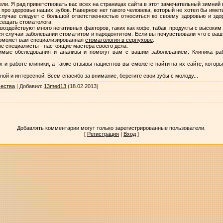
ли. Я рад приветствовать вас всех на страницах сайта в этот замечательный зимний
про здоровье наших зубов. Наверное нет такого человека, который не хотел бы имет
лучае следует с большой ответственностью относиться ко своему здоровью и здо
осещать стоматолога.
воздействуют много негативных факторов, таких как кофе, табак, продукты с высоки
я случаи заболевании стоматитом и пародонтитом. Если вы почувствовали что с ваши
Поможет вам специализированная
стоматология в серпухове
.
е специалисты - настоящие мастера своего дела.
имые обследования и анализы и помогут вам с вашим заболеванием. Клиника раб
и работе клиники, а также отзывы пациентов вы сможете найти на их сайте, который 
й и интересной. Всем спасибо за внимание, берегите свои зубы с молоду...
чества
|
Добавил
:
13med13
(18.02.2013)
Добавлять комментарии могут только зарегистрированные пользователи.
[
Регистрация
|
Вход
]