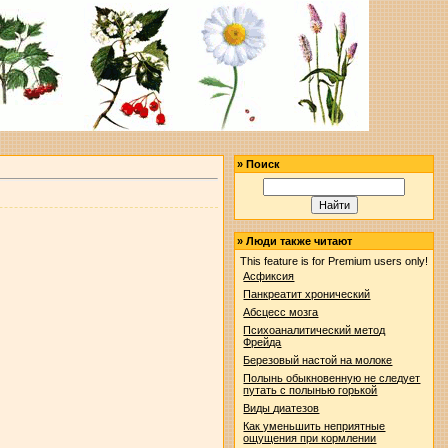
»
Поиск
»
Люди также читают
This feature is for Premium users only!
Асфиксия
Панкреатит хронический
Абсцесс мозга
Психоаналитический метод
Фрейда
Березовый настой на молоке
Полынь обыкновенную не следует
путать с полынью горькой
Виды диатезов
Как уменьшить неприятные
ощущения при кормлении