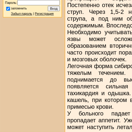
Пароль:
Постепенно отек исчез
запомнить
струп. Через 1,5-2 
Забыл пароль
|
Регистрация
струпа, а под ним о
содержимым. Впоследст
Необходимо учитыват
язвы может ослож
образованием вторичн
часто происходит пора
и мозговых оболочек.
Легочная форма сибирс
тяжелым течением. 
поднимается до вы
появляется сильная
тахикардия и одышка.
кашель, при котором 
примесью крови.
У больного падает
пропадает аппетит. У
может наступить лета