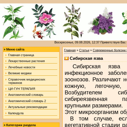
Воскресенье, 09.08.2026, 12:37
Приветствую Вас
»
Меню сайта
Главная
»
Статьи
»
Современные болезни 
Главная страница
Сибирская язва
Лекарственные растения
Сибирская язва п
Лечебные новости
инфекционное заболе
Великие медики
зоонозов. Различают 
Справочник медицинских
терминов
кожную, легочную,
ЦИ-ГУН ТЕРАПИЯ
Возбудителем си
Анатомический словарь
сибиреязвенная па
Анатомический словарь 2
крупными размерами.
Актуальные рекомендации
Этот микроорганизм об
Календула
В том случае, если
вегетативной стадии р
»
Категории раздела