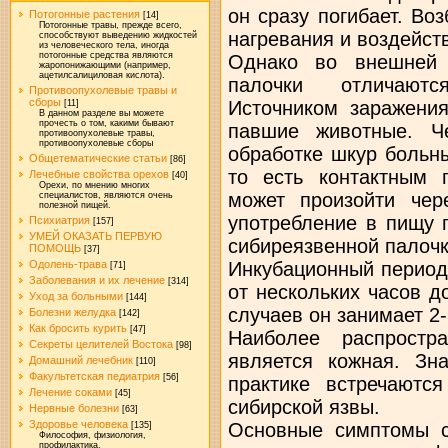
он сразу погибает. Во
Потогонные растения
[14]
Потогонные травы, прежде всего,
нагревания и воздейс
способствуют выведению жидкостей
из человеческого тела, иногда
потогонные средства являются
Однако во внешней 
жаропонижающими (например,
ацетилсалициловая кислота).
палочки отличаютс
Противоопухолевые травы и
сборы
Источником заражени
[11]
В данном разделе вы можете
прочесть о том, какими бывают
павшие животные. Ч
противоопухолевые травы,
противоопухолевые сборы
обработке шкур больн
Общетематические статьи
[86]
то есть контактным 
Лечебные свойства орехов
[40]
Орехи, по мнению многих
может произойти чер
специалистов, являются очень
полезной пищей.
употребление в пищу 
Психиатрия
[157]
УМЕЙ ОКАЗАТЬ ПЕРВУЮ
сибиреязвенной палочки
ПОМОЩЬ
[37]
Инкубационный период
Одолень-трава
[71]
Заболевания и их лечение
[314]
от нескольких часов д
Уход за больными
[144]
случаев он занимает 2
Болезни желудка
[142]
Как бросить курить
[47]
Наиболее распростр
Секреты целителей Востока
[98]
является кожная. Зн
Домашний лечебник
[110]
Факультетская педиатрия
[56]
практике встречаютс
Лечение соками
[45]
сибирской язвы.
Нервные болезни
[63]
Здоровье человека
Основные симптомы с
[135]
Философия, физиология,
профилактика.