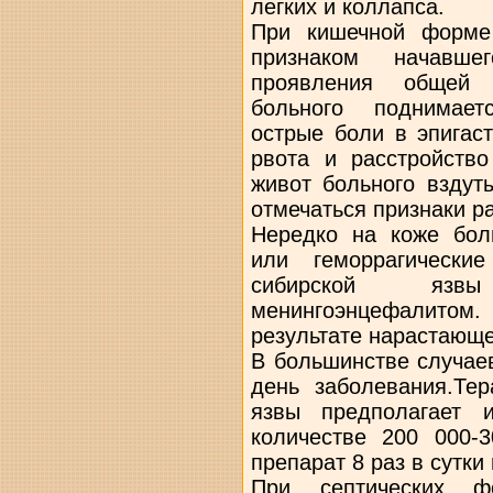
легких и коллапса.
При кишечной форме
признаком начавше
проявления общей 
больного поднимает
острые боли в эпигас
рвота и расстройств
живот больного вздут
отмечаться признаки 
Нередко на коже бол
или геморрагически
сибирской язв
менингоэнцефалитом.
результате нарастающе
В большинстве случаев
день заболевания.Те
язвы предполагает 
количестве 200 000-
препарат 8 раз в сутки
При септических ф