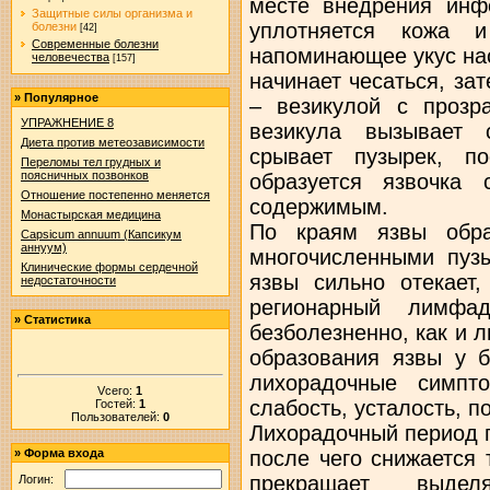
месте внедрения инф
Защитные силы организма и
уплотняется кожа и
болезни
[42]
Современные болезни
напоминающее укус нас
человечества
[157]
начинает чесаться, за
»
Популярное
– везикулой с прозр
УПРАЖНЕНИЕ 8
везикула вызывает 
Диета против метеозависимости
срывает пузырек, п
Переломы тел грудных и
поясничных позвонков
образуется язвочка
Отношение постепенно меняется
содержимым.
Монастырская медицина
По краям язвы обра
Capsicum annuum (Капсикум
аннуум)
многочисленными пузы
Клинические формы сердечной
язвы сильно отекает,
недостаточности
регионарный лимфа
»
Статистика
безболезненно, как и 
образования язвы у б
лихорадочные симпт
Vсего:
1
слабость, усталость, 
Гостей:
1
Пользователей:
0
Лихорадочный период 
после чего снижается 
»
Форма входа
прекращает выдел
Логин: