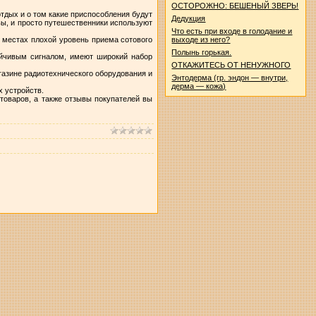
ОСТОРОЖНО: БЕШЕНЫЙ ЗВЕРЬ!
отдых и о том какие приспособления будут
Дедукция
вы, и просто путешественники используют
Что есть при входе в голодание и
 местах плохой уровень приема сотового
выходе из него?
Полынь горькая.
ойчивым сигналом, имеют широкий набор
ОТКАЖИТЕСЬ ОТ НЕНУЖНОГО
газине радиотехнического оборудования и
Энтодерма (гр. эндон — внутри,
дерма — кожа)
х устройств.
товаров, а также отзывы покупателей вы