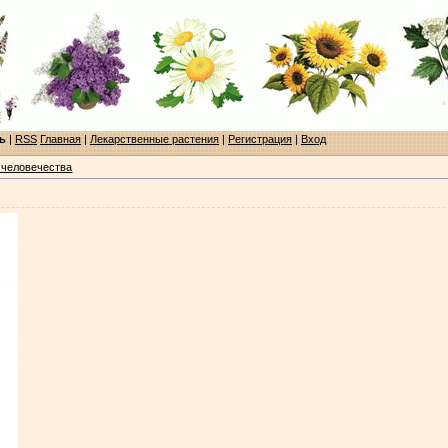
ь
|
RSS
Главная
|
Лекарственные растения
|
Регистрация
|
Вход
 человечества