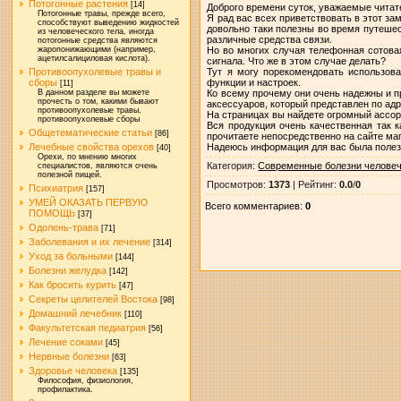
Потогонные растения
[14]
Доброго времени суток, уважаемые читат
Потогонные травы, прежде всего,
Я рад вас всех приветствовать в этот за
способствуют выведению жидкостей
довольно таки полезны во время путешес
из человеческого тела, иногда
различные средства связи.
потогонные средства являются
Но во многих случая телефонная сотова
жаропонижающими (например,
ацетилсалициловая кислота).
сигнала. Что же в этом случае делать?
Тут я могу порекомендовать использов
Противоопухолевые травы и
функции и настроек.
сборы
[11]
Ко всему прочему они очень надежны и п
В данном разделе вы можете
прочесть о том, какими бывают
аксессуаров, который представлен по адре
противоопухолевые травы,
На страницах вы найдете огромный ассорт
противоопухолевые сборы
Вся продукция очень качественная так 
Общетематические статьи
[86]
прочитаете непосредственно на сайте ма
Надеюсь информация для вас была полез
Лечебные свойства орехов
[40]
Орехи, по мнению многих
Категория
:
Современные болезни челове
специалистов, являются очень
полезной пищей.
Просмотров
:
1373
|
Рейтинг
:
0.0
/
0
Психиатрия
[157]
УМЕЙ ОКАЗАТЬ ПЕРВУЮ
Всего комментариев
:
0
ПОМОЩЬ
[37]
Одолень-трава
[71]
Заболевания и их лечение
[314]
Уход за больными
[144]
Болезни желудка
[142]
Как бросить курить
[47]
Секреты целителей Востока
[98]
Домашний лечебник
[110]
Факультетская педиатрия
[56]
Лечение соками
[45]
Нервные болезни
[63]
Здоровье человека
[135]
Философия, физиология,
профилактика.