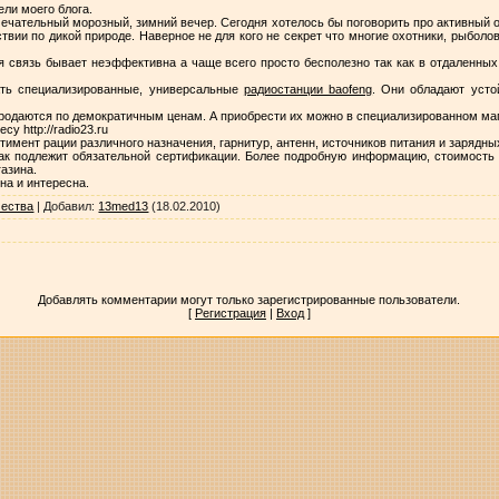
ели моего блога.
мечательный морозный, зимний вечер. Сегодня хотелось бы поговорить про активный 
твии по дикой природе. Наверное не для кого не секрет что многие охотники, рыболо
я связь бывает неэффективна а чаще всего просто бесполезно так как в отдаленных
ать специализированные, универсальные
радиостанции baofeng
. Они обладают уст
родаются по демократичным ценам. А приобрести их можно в специализированном ма
су http://radio23.ru
имент рации различного назначения, гарнитур, антенн, источников питания и зарядны
как подлежит обязательной сертификации. Более подробную информацию, стоимость 
газина.
на и интересна.
чества
|
Добавил
:
13med13
(18.02.2010)
Добавлять комментарии могут только зарегистрированные пользователи.
[
Регистрация
|
Вход
]