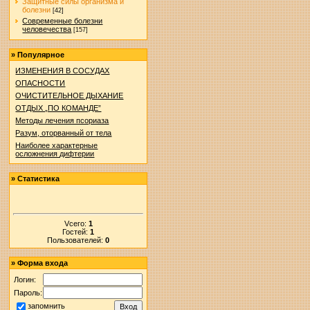
Защитные силы организма и
болезни
[42]
Современные болезни
человечества
[157]
»
Популярное
ИЗМЕНЕНИЯ В СОСУДАХ
ОПАСНОСТИ
ОЧИСТИТЕЛЬНОЕ ДЫХАНИЕ
ОТДЫХ „ПО КОМАНДЕ”
Методы лечения псориаза
Разум, оторванный от тела
Наиболее характерные
осложнения дифтерии
»
Статистика
Vсего:
1
Гостей:
1
Пользователей:
0
»
Форма входа
Логин:
Пароль:
запомнить