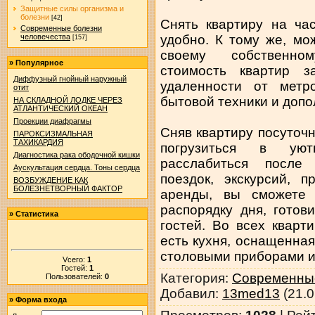
Защитные силы организма и
болезни
[42]
Снять квартиру на ча
Современные болезни
удобно. К тому же, м
человечества
[157]
своему собственно
»
Популярное
стоимость квартир з
Диффузный гнойный наружный
удаленности от метро
отит
бытовой техники и допо
НА СКЛАДНОЙ ЛОДКЕ ЧЕРЕЗ
АТЛАНТИЧЕСКИЙ ОКЕАН
Проекции диафрагмы
Сняв квартиру посуточн
ПАРОКСИЗМАЛЬНАЯ
ТАХИКАРДИЯ
погрузиться в ую
Диагностика рака ободочной кишки
расслабиться после
Аускультация сердца. Тоны сердца
поездок, экскурсий, 
ВОЗБУЖДЕНИЕ КАК
БОЛЕЗНЕТВОРНЫЙ ФАКТОР
аренды, вы сможете 
распорядку дня, гото
»
Статистика
гостей. Во всех кварт
есть кухня, оснащенна
столовыми приборами и
Vсего:
1
Гостей:
1
Категория
:
Современные
Пользователей:
0
Добавил
:
13med13
(21.0
»
Форма входа