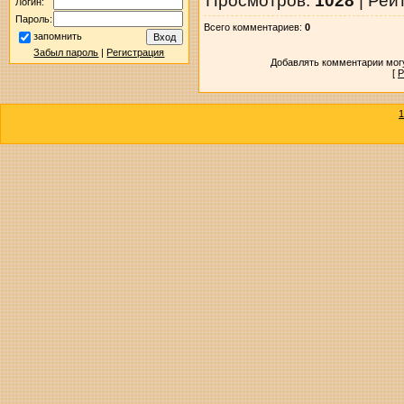
Просмотров
:
1028
|
Рей
Логин:
Пароль:
Всего комментариев
:
0
запомнить
Забыл пароль
|
Регистрация
Добавлять комментарии могу
[
Р
1