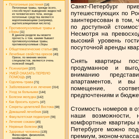
Потогонные растения
Санкт-Петербург при
[14]
Потогонные травы, прежде всего,
способствуют выведению жидкостей
путешествующих по Ро
из человеческого тела, иногда
потогонные средства являются
заинтересован в том, 
жаропонижающими (например,
ацетилсалициловая кислота).
по доступной стоимос
Противоопухолевые травы и
сборы
Несмотря на превосхо
[11]
В данном разделе вы можете
прочесть о том, какими бывают
высокий уровень гост
противоопухолевые травы,
противоопухолевые сборы
посуточной аренды квар
Общетематические статьи
[86]
Лечебные свойства орехов
[40]
Орехи, по мнению многих
Снять квартиры пос
специалистов, являются очень
полезной пищей.
продуманное и выго
Психиатрия
[157]
вниманию представ
УМЕЙ ОКАЗАТЬ ПЕРВУЮ
ПОМОЩЬ
[37]
апартаментов, и вы
Одолень-трава
[71]
помещение, соотв
Заболевания и их лечение
[314]
Уход за больными
[144]
предпочтениям и бюдже
Болезни желудка
[142]
Как бросить курить
[47]
Секреты целителей Востока
Стоимость номеров в о
[98]
Домашний лечебник
[110]
наши возможности, 
Факультетская педиатрия
[56]
комфортные квартиры н
Лечение соками
[45]
Нервные болезни
[63]
Петербурге можно под
Здоровье человека
[135]
премиум, эконом-класса
Философия, физиология,
профилактика.