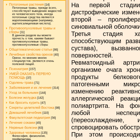
На первой стадии 
Потогонные растения
[14]
Потогонные травы, прежде всего,
дистрофические измен
способствуют выведению жидкостей
из человеческого тела, иногда
потогонные средства являются
второй – пролифер
жаропонижающими (например,
ацетилсалициловая кислота).
синовиальной оболочк
Противоопухолевые травы и
сборы
Третья стадия хар
[11]
В данном разделе вы можете
прочесть о том, какими бывают
способствующим разв
противоопухолевые травы,
противоопухолевые сборы
сустава), вызван
Общетематические статьи
[86]
поверхностей.
Лечебные свойства орехов
[40]
Орехи, по мнению многих
Ревматоидный артр
специалистов, являются очень
полезной пищей.
организме очага хро
Психиатрия
[157]
УМЕЙ ОКАЗАТЬ ПЕРВУЮ
продукты белков
ПОМОЩЬ
[37]
патогенными микро
Одолень-трава
[71]
Заболевания и их лечение
[314]
изменению реактивн
Уход за больными
[144]
аллергической реак
Болезни желудка
[142]
Как бросить курить
[47]
полиартрита. На фо
Секреты целителей Востока
[98]
любой неспециф
Домашний лечебник
[110]
Факультетская педиатрия
[56]
(переохлаждение,
Лечение соками
[45]
спровоцировать обостр
Нервные болезни
[63]
Здоровье человека
При этом происходи
[135]
Философия, физиология,
профилактика.