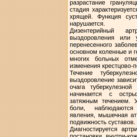
разрастание грануляц
стадия характеризует
хрящей. Функция сус
нарушается.
Дизентерийный ар
выздоровления или 
перенесенного заболе
основном коленные и г
многих больных отме
изменения крестцово-
Течение туберкулез
выздоровление зависи
очага туберкулезной
начинается с остры
затяжным течением. 
боли, наблюдаются
явления, мышечная ат
подвижность суставов.
Диагностируется артр
постановки внутри-ко