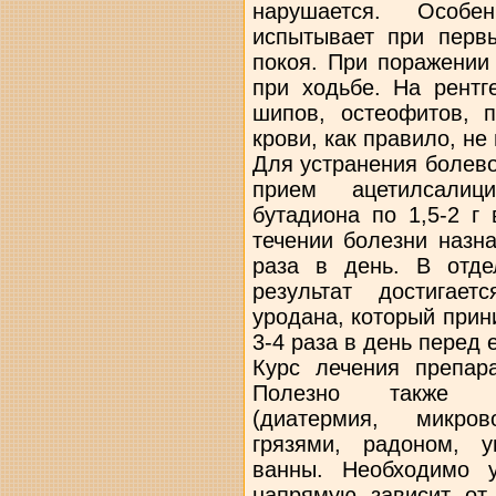
нарушается. Особ
испытывает при перв
покоя. При поражении
при ходьбе. На рентг
шипов, остеофитов, п
крови, как правило, не
Для устранения болев
прием ацетилсалици
бутадиона по 1,5-2 г
течении болезни назн
раза в день. В отде
результат достигае
уродана, который прин
3-4 раза в день перед 
Курс лечения препара
Полезно также п
(диатермия, микров
грязями, радоном, 
ванны. Необходимо у
напрямую зависит от 