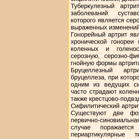
Туберкулезный артр
заболеваний сустав
которого является сер
выраженных изменений 
Гонорейный артрит яв
хронической гонореи 
коленных и голенос
серозную, серозно-фи
гнойную формы артрит
Бруцеллезный арт
бруцеллеза, при котор
одним из ведущих с
часто страдают колен
также крестцово-подв
Сифилитический артрит
Существуют две фо
первично-синовиальна
случае поражается
периартикулярные т