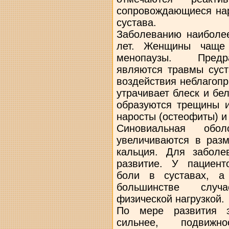
сопровождающиеся на
сустава.
Заболеванию наиболе
лет. Женщины чаще 
менопаузы. Предр
являются травмы суст
воздействия неблагоп
утрачивает блеск и бе
образуются трещины и
наросты (остеофиты) и
Синовиальная обол
увеличиваются в раз
кальция. Для заболе
развитие. У пациент
боли в суставах, а
большинстве случ
физической нагрузкой.
По мере развития з
сильнее, подвижн