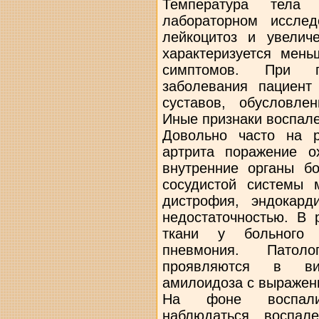
Температура тела 
лабораторном исслед
лейкоцитоз и увелич
характеризуется мен
симптомов. При пе
заболевания пациент
суставов, обусловле
Иные признаки воспале
Довольно часто на р
артрита поражение о
внутренние органы бо
сосудистой системы 
дистрофия, эндокард
недостаточностью. В 
ткани у больного д
пневмония. Патоло
проявляются в ви
амилоидоза с выражен
На фоне воспали
наблюдаться воспал