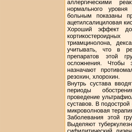
аллергическими реа
нормального уровня
больным показаны пр
ацетилсалициловая кис
Хороший эффект дос
кортикостероидных 
триамцинолона, декс
учитывать, что в ре
препаратов этой гр
осложнения. Чтобы 
назначают противома
резохин, хлорохин.
Внутрь сустава вводя
периоды обострен
проведение ультрафио
суставов. В подострой
микроволновая терапи
Заболевания этой гр
Выделяют туберкулезн
сифилитический, дизен