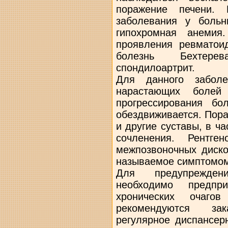
поражение печени. 
заболевания у больн
гипохромная анемия
проявления ревматоид
болезнь Бехтере
спондилоартрит.
Для данного заболе
нарастающих болей
прогрессирования бо
обездвиживается. Пора
и другие суставы, в ч
сочленения. Рентге
межпозвоночных диско
называемое симптомом
Для предупрежден
необходимо предп
хронических очаго
рекомендуются з
регулярное диспансер