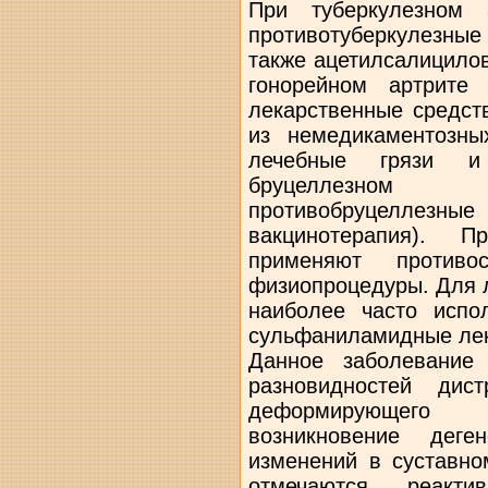
При туберкулезном 
противотуберкулезны
также ацетилсалицило
гонорейном артрите 
лекарственные средст
из немедикаментозны
лечебные грязи 
бруцеллезном
противобруцеллезны
вакцинотерапия). П
применяют противо
физиопроцедуры. Для 
наиболее часто испо
сульфаниламидные лек
Данное заболевание
разновидностей дис
деформирующего 
возникновение деге
изменений в суставно
отмечаются реакти