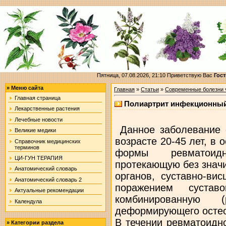
Пятница, 07.08.2026, 21:10
Приветствую Вас
Гост
»
Меню сайта
Главная
»
Статьи
»
Современные болезни 
Главная страница
Полиартрит инфекционны
Лекарственные растения
Лечебные новости
Данное заболевание 
Великие медики
возрасте 20-45 лет, в
Справочник медицинских
терминов
формы ревматоидн
ЦИ-ГУН ТЕРАПИЯ
протекающую без знач
Анатомический словарь
органов, суставно-ви
Анатомический словарь 2
поражением сустав
Актуальные рекомендации
комбинированную
Календула
деформирующего остео
В течении ревматоидн
»
Категории раздела