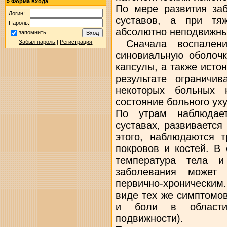
»
Форма входа
По мере развития за
Логин:
суставов, а при тя
Пароль:
абсолютно неподвижн
запомнить
Сначала воспалени
Забыл пароль
|
Регистрация
синовиальную оболочк
капсулы, а также исто
результате ограничив
некоторых больных 
состояние больного ух
По утрам наблюдает
суставах, развиваетс
этого, наблюдаются 
покровов и костей. В
температура тела и
заболевания может
первично-хроническим
виде тех же симптомов
и боли в области 
подвижности).