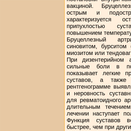
вакциной. Бруцелле
острым и подостр
характеризуется 
припухлостью сус
повышением температу
Бруцеллезный арт
синовитом, бурситом 
миозитом или тендоваг
При дизентерийном 
сильные боли в по
показывает легкие п
суставов, а такж
рентгенограмме выявл
и неровность суставн
для ревматоидного ар
длительным течение
лечении наступает по
Функция суставов во
быстрее, чем при други