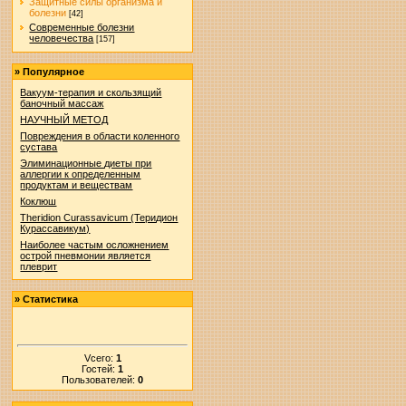
Защитные силы организма и
болезни
[42]
Современные болезни
человечества
[157]
»
Популярное
Вакуум-терапия и скользящий
баночный массаж
НАУЧНЫЙ МЕТОД
Повреждения в области коленного
сустава
Элиминационные диеты при
аллергии к определенным
продуктам и веществам
Коклюш
Theridion Curassavicum (Теридион
Курассавикум)
Наиболее частым осложнением
острой пневмонии является
плеврит
»
Статистика
Vсего:
1
Гостей:
1
Пользователей:
0