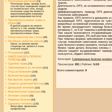
Потогонные растения
[14]
трахеи.
Потогонные травы, прежде всего,
Длительность ОРЗ, не осложненного пневм
способствуют выведению жидкостей
недели.
из человеческого тела, иногда
потогонные средства являются
Дифференцировать природу ОРЗ довольн
жаропонижающими (например,
этиологию заболевания.
ацетилсалициловая кислота).
Как правило, ОРЗ лечится в домашних ус
Противоопухолевые травы и
вызывающие ОРЗ, практически не чувс
сборы
[11]
микробных осложнений (пневмонии, отиты
В данном разделе вы можете
Во время лихорадочного периода больн
прочесть о том, какими бывают
витамина С, по 6 мг тиамина и рибофлави
противоопухолевые травы,
При кашле назначаются отхаркивающие с
противоопухолевые сборы
закапывают санорин, 2%-ный раствор эфе
Общетематические статьи
[86]
При тяжелых формах заболевания в перв
Лечебные свойства орехов
[40]
случае появления симптомов ложного кр
Орехи, по мнению многих
шею больного можно наложить теплый или 
специалистов, являются очень
Можно также делать больному клизмы с 
полезной пищей.
обычно пациент выздоравливает примерн
Психиатрия
[157]
пользуется, обдают кипятком.
УМЕЙ ОКАЗАТЬ ПЕРВУЮ
Категория
:
Современные болезни челове
ПОМОЩЬ
[37]
Одолень-трава
[71]
Просмотров
:
891
|
Рейтинг
:
0.0
/
0
Заболевания и их лечение
[314]
Всего комментариев
:
0
Уход за больными
[144]
Болезни желудка
[142]
Как бросить курить
[47]
Секреты целителей Востока
[98]
Домашний лечебник
[110]
Факультетская педиатрия
[56]
Лечение соками
[45]
Нервные болезни
[63]
Здоровье человека
[135]
Философия, физиология,
профилактика.