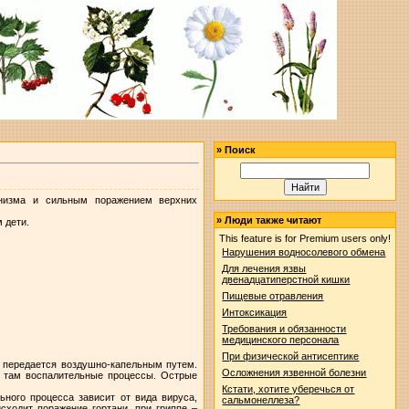
»
Поиск
анизма и сильным поражением верхних
»
Люди также читают
 дети.
:
This feature is for Premium users only!
Нарушения водносолевого обмена
Для лечения язвы
двенадцатиперстной кишки
Пищевые отравления
Интоксикация
Требования и обязанности
медицинского персонала
При физической антисептике
 передается воздушно-капельным путем.
Осложнения язвенной болезни
т там воспалительные процессы. Острые
Кстати, хотите уберечься от
ного процесса зависит от вида вируса,
сальмонеллеза?
сходит поражение гортани, при гриппе –