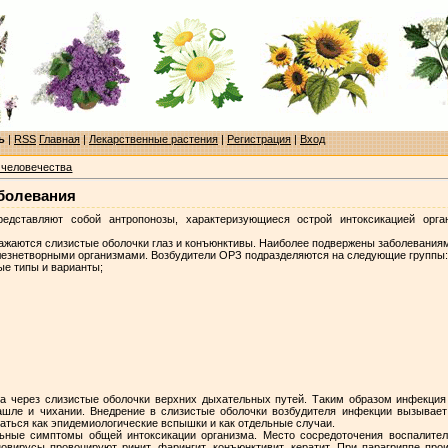
ь
|
RSS
Главная
|
Лекарственные растения
|
Регистрация
|
Вход
 человечества
болевания
редставляют собой антропонозы, характеризующиеся острой интоксикацией орг
ажаются слизистые оболочки глаз и конъюнктивы. Наиболее подвержены заболеваниям
езнетворными организмами. Возбудители ОРЗ подразделяются на следующие группы
ные типы и варианты;
ка через слизистые оболочки верхних дыхательных путей. Таким образом инфекция
кашле и чихании. Внедрение в слизистые оболочки возбудителя инфекции вызывае
аться как эпидемиологические вспышки и как отдельные случаи.
ные симптомы общей интоксикации организма. Место сосредоточения воспалитель
овирусы провоцируют ринит, фарингит, конъюнктивит, кератит. При парагриппе прои