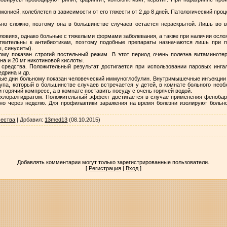
онией, колеблется в зависимости от его тяжести от 2 до 8 дней. Патологический про
о сложно, поэтому она в большинстве случаев остается нераскрытой. Лишь во 
ловиях, однако больные с тяжелыми формами заболевания, а также при наличии осло
твительны к антибиотикам, поэтому подобные препараты назначаются лишь при п
, синуситы).
ому показан строгий постельный режим. В этот период очень полезна витаминотер
на и 20 мг никотиновой кислоты.
редства. Положительный результат достигается при использовании паровых ингал
дрина и др.
ые дни больному показан человеческий иммуноглобулин. Внутримышечные инъекции э
упа, который в большинстве случаев встречается у детей, в комнате больного необ
горячий компресс, а в комнате поставить посуду с очень горячей водой.
хлоралгидратом. Положительный эффект достигается в случае применения фенобар
о через неделю. Для профилактики заражения на время болезни изолируют больно
чества
|
Добавил
:
13med13
(08.10.2015)
Добавлять комментарии могут только зарегистрированные пользователи.
[
Регистрация
|
Вход
]