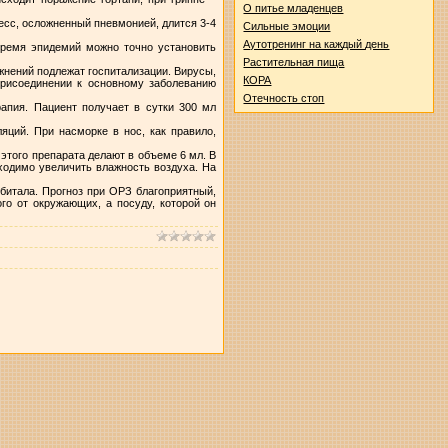
О питье младенцев
цесс, осложненный пневмонией, длится 3-4
Сильные эмоции
Аутотренинг на каждый день
время эпидемий можно точно установить
Растительная пища
жнений подлежат госпитализации. Вирусы,
КОРА
рисоединении к основному заболеванию
Отечность стоп
апия. Пациент получает в сутки 300 мл
яций. При насморке в нос, как правило,
того препарата делают в объеме 6 мл. В
ходимо увеличить влажность воздуха. На
битала. Прогноз при ОРЗ благоприятный,
го от окружающих, а посуду, которой он