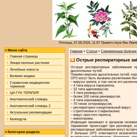
Пятница, 07.08.2026, 11:07
Приветствую Вас
Гост
»
Меню сайта
Главная
»
Статьи
»
Современные болезни
Главная страница
Острые респираторные за
Лекарственные растения
Острые респираторные заболевания п
Лечебные новости
дыхательных путей.
Помимо верхних дыхательных путей, пор
Великие медики
ОРЗ могут быть вызваны различными бол
– вирусы гриппа, в том числе его различ
Справочник медицинских
– 4 типа вируса парагриппа;
терминов
– 32 типа аденовирусов;
– 3 типа реовирусов;
ЦИ-ГУН ТЕРАПИЯ
– более 100 типов риновирусов;
Анатомический словарь
– 4 типа коронавирусов;
– 70 типов энтеровирусов;
Анатомический словарь 2
– респираторно-синцитиальный вирус;
– стрептококки и стафилококки;
Актуальные рекомендации
– вирус простого герпеса;
– микоплазмы.
Календула
Инфекция проникает в организм челове
Заражение происходит при разговоре, 
респираторные заболевания могут встреч
»
Категории раздела
У больных ОРЗ отмечаются незначитель
вызвавшего заболевание. Например, рин