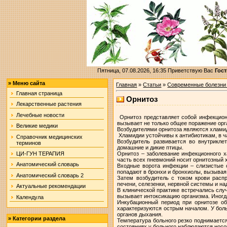
Пятница, 07.08.2026, 16:35
Приветствую Вас
Гост
»
Меню сайта
Главная
»
Статьи
»
Современные болезни
Главная страница
Орнитоз
Лекарственные растения
Лечебные новости
Орнитоз представляет собой инфекцион
вызывает не только общее поражение орга
Великие медики
Возбудителями орнитоза являются хламид
Хламидии устойчивы к антибиотикам, в ч
Справочник медицинских
Возбудитель развивается во внутрикле
терминов
домашние и дикие птицы.
Орнитоз – заболевание инфекционного х
ЦИ-ГУН ТЕРАПИЯ
часть всех пневмоний носит орнитозный 
Анатомический словарь
Входные ворота инфекции – слизистые 
попадают в бронхи и бронхиолы, вызыва
Анатомический словарь 2
Затем возбудитель с током крови расп
печени, селезенки, нервной системы и на
Актуальные рекомендации
В клинической практике встречались случ
вызывает интоксикацию организма. Иногд
Календула
Инкубационный период при орнитозе об
характеризуются острым началом. У бол
органов дыхания.
»
Категории раздела
Температура больного резко поднимается
состояниях у больного наблюдаются носо