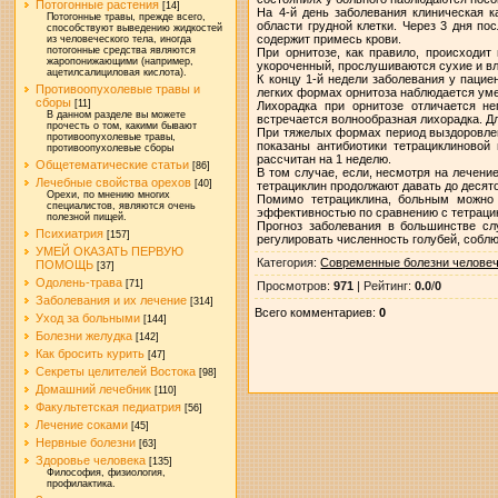
Потогонные растения
[14]
На 4-й день заболевания клиническая к
Потогонные травы, прежде всего,
области грудной клетки. Через 3 дня п
способствуют выведению жидкостей
содержит примесь крови.
из человеческого тела, иногда
потогонные средства являются
При орнитозе, как правило, происходит
жаропонижающими (например,
укороченный, прослушиваются сухие и в
ацетилсалициловая кислота).
К концу 1-й недели заболевания у пацие
Противоопухолевые травы и
легких формах орнитоза наблюдается уме
сборы
[11]
Лихорадка при орнитозе отличается н
В данном разделе вы можете
встречается волнообразная лихорадка. Д
прочесть о том, какими бывают
При тяжелых формах период выздоровлен
противоопухолевые травы,
показаны антибиотики тетрациклиновой 
противоопухолевые сборы
рассчитан на 1 неделю.
Общетематические статьи
[86]
В том случае, если, несмотря на лечени
Лечебные свойства орехов
[40]
тетрациклин продолжают давать до десято
Орехи, по мнению многих
Помимо тетрациклина, больным можно 
специалистов, являются очень
эффективностью по сравнению с тетраци
полезной пищей.
Прогноз заболевания в большинстве сл
Психиатрия
[157]
регулировать численность голубей, собл
УМЕЙ ОКАЗАТЬ ПЕРВУЮ
Категория
:
Современные болезни челове
ПОМОЩЬ
[37]
Одолень-трава
[71]
Просмотров
:
971
|
Рейтинг
:
0.0
/
0
Заболевания и их лечение
[314]
Всего комментариев
:
0
Уход за больными
[144]
Болезни желудка
[142]
Как бросить курить
[47]
Секреты целителей Востока
[98]
Домашний лечебник
[110]
Факультетская педиатрия
[56]
Лечение соками
[45]
Нервные болезни
[63]
Здоровье человека
[135]
Философия, физиология,
профилактика.