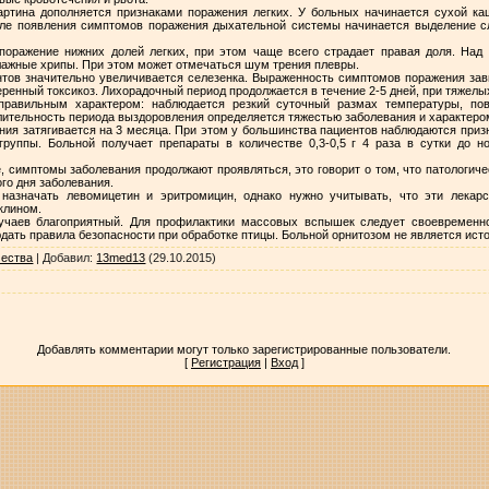
артина дополняется признаками поражения легких. У больных начинается сухой к
осле появления симптомов поражения дыхательной системы начинается выделение сл
 поражение нижних долей легких, при этом чаще всего страдает правая доля. На
лажные хрипы. При этом может отмечаться шум трения плевры.
нтов значительно увеличивается селезенка. Выраженность симптомов поражения зав
ренный токсикоз. Лихорадочный период продолжается в течение 2-5 дней, при тяжелы
еправильным характером: наблюдается резкий суточный размах температуры, пов
лительность периода выздоровления определяется тяжестью заболевания и характеро
ия затягивается на 3 месяца. При этом у большинства пациентов наблюдаются призн
группы. Больной получает препараты в количестве 0,3-0,5 г 4 раза в сутки до 
е, симптомы заболевания продолжают проявляться, это говорит о том, что патологиче
го дня заболевания.
назначать левомицетин и эритромицин, однако нужно учитывать, что эти лекар
клином.
учаев благоприятный. Для профилактики массовых вспышек следует своевременно
юдать правила безопасности при обработке птицы. Больной орнитозом не является ист
чества
|
Добавил
:
13med13
(29.10.2015)
Добавлять комментарии могут только зарегистрированные пользователи.
[
Регистрация
|
Вход
]