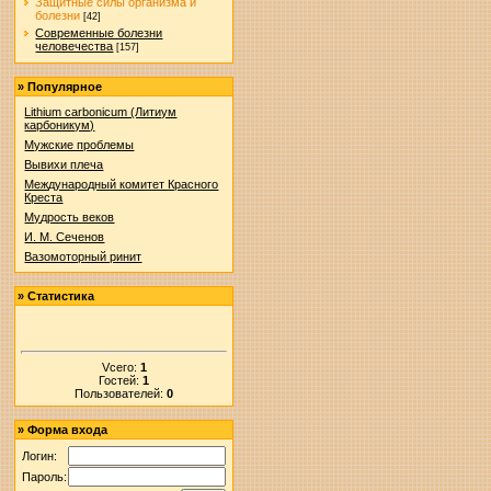
Защитные силы организма и
болезни
[42]
Современные болезни
человечества
[157]
»
Популярное
Lithium carbonicum (Литиум
карбоникум)
Мужские проблемы
Вывихи плеча
Международный комитет Красного
Креста
Мудрость веков
И. М. Сеченов
Вазомоторный ринит
»
Статистика
Vсего:
1
Гостей:
1
Пользователей:
0
»
Форма входа
Логин:
Пароль: