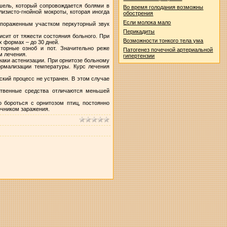
ашель, который сопровождается болями в
Во время голодания возможны
изисто-гнойной мокроты, которая иногда
обострения
Если молока мало
д пораженным участком перкуторный звук
Перикадиты
исит от тяжести состояния больного. При
Возможности тонкого тела ума
х формах – до 30 дней.
торные озноб и пот. Значительно реже
Патогенез почечной артериальной
м лечения.
гипертензии
аки астенизации. При орнитозе больному
нормализации температуры. Курс лечения
ский процесс не устранен. В этом случае
ственные средства отличаются меньшей
 бороться с орнитозом птиц, постоянно
очником заражения.