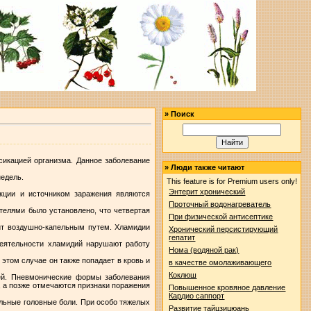
»
Поиск
икацией организма. Данное заболевание
»
Люди также читают
недель.
This feature is for Premium users only!
Энтерит хронический
екции и источником заражения являются
Проточный водонагреватель
телями было установлено, что четвертая
При физической антисептике
ит воздушно-капельным путем. Хламидии
Хронический персистирующий
гепатит
деятельности хламидий нарушают работу
Нома (водяной рак)
 этом случае он также попадает в кровь и
в качестве омолаживающего
Коклюш
ней. Пневмонические формы заболевания
 а позже отмечаются признаки поражения
Повышенное кровяное давление
Кардио саппорт
ильные головные боли. При особо тяжелых
Развитие тайцзицюань