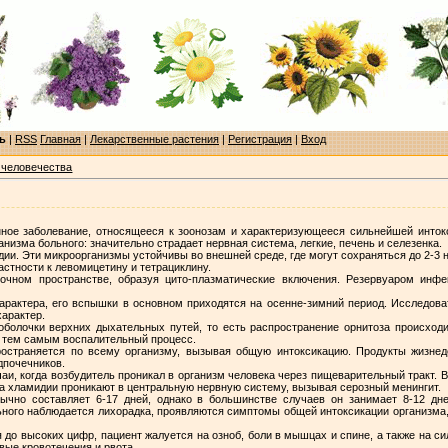
ь
|
RSS
Главная
|
Лекарственные растения
|
Регистрация
|
Вход
 человечества
ное заболевание, относящееся к зоонозам и характеризующееся сильнейшей интокс
низма больного: значительно страдает нервная система, легкие, печень и селезенка.
ии. Эти микроорганизмы устойчивы во внешней среде, где могут сохраняться до 2-3 
астности к левомицетину и тетрациклину.
точном пространстве, образуя цито-плазматические включения. Резервуаром инф
арактера, его вспышки в основном приходятся на осенне-зимний период. Исследова
характер.
оболочки верхних дыхательных путей, то есть распространение орнитоза происход
я тем самым воспалительный процесс.
ространяется по всему организму, вызывая общую интоксикацию. Продукты жизне
дпочечников.
аи, когда возбудитель проникал в организм человека через пищеварительный тракт. В
а хламидии проникают в центральную нервную систему, вызывая серозный менингит.
ычно составляет 6-17 дней, однако в большинстве случаев он занимает 8-12 д
ьного наблюдается лихорадка, проявляются симптомы общей интоксикации организма,
 до высоких цифр, пациент жалуется на озноб, боли в мышцах и спине, а также на с
вые кровотечения и рвота.