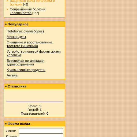
Защитные силы организма и
болезни
[42]
Современные болезни
человечества
[157]
»
Популярное
Helleborus (Геллеборус)
Миокардиты
Очищение и восстановление
толстого кишечника
Устройство полевой формы жизни
человека
Всемирная организация
здравоохранения
Крахмалистые продукты
Ангина
»
Статистика
Vсего:
1
Гостей:
1
Пользователей:
0
»
Форма входа
Логин:
Пароль: