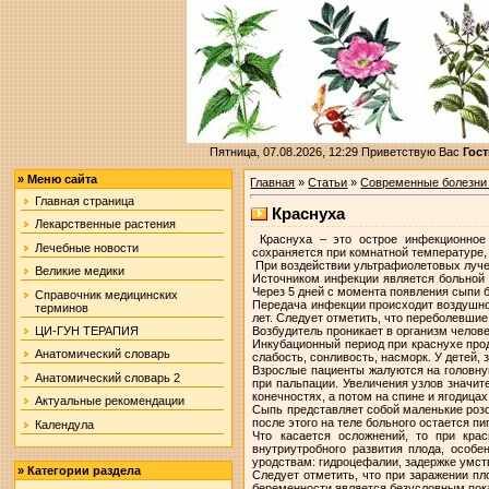
Пятница, 07.08.2026, 12:29
Приветствую Вас
Гост
»
Меню сайта
Главная
»
Статьи
»
Современные болезни
Главная страница
Краснуха
Лекарственные растения
Краснуха – это острое инфекционное 
Лечебные новости
сохраняется при комнатной температуре,
При воздействии ультрафиолетовых лучей
Великие медики
Источником инфекции является больной 
Через 5 дней с момента появления сыпи 
Справочник медицинских
Передача инфекции происходит воздушно-
терминов
лет. Следует отметить, что переболевши
Возбудитель проникает в организм челов
ЦИ-ГУН ТЕРАПИЯ
Инкубационный период при краснухе прод
Анатомический словарь
слабость, сонливость, насморк. У детей,
Взрослые пациенты жалуются на головн
Анатомический словарь 2
при пальпации. Увеличения узлов значит
конечностях, а потом на спине и ягодицах
Актуальные рекомендации
Сыпь представляет собой маленькие розов
после этого на теле больного остается пи
Календула
Что касается осложнений, то при кра
внутриутробного развития плода, особ
уродствам: гидроцефалии, задержке умст
»
Категории раздела
Следует отметить, что при заражении пл
беременности является безусловным пок