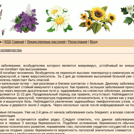
ь
|
RSS
Главная
|
Лекарственные растения
|
Регистрация
|
Вход
 человечества
заболевание, возбудителем которого является микровирус, устойчивый во внеш
 не погибает при высушивании.
 погибает мгновенно. Возбудитель не переносит высоких температур и химических в
краснухой, а также вирусоноситель. За 2 дня до появления высыпаний больной уже 
болезнь перестает быть опасной.
капельным путем – при разговоре и близких контактах с больным. Данному заболева
е приобретают стойкий иммунитет к краснухе. Как правило, вспышки заболевания прих
ека через верхние дыхательные пути и, задерживаясь на слизистых оболочках, размно
олжается 11-22 дня. Продромальный период, как правило, отсутствует. Наблюдаются
 заболевших краснухой, температура поднимается незначительно, в то время как у вз
ую и мышечную боль. Наблюдается увеличение заднешейных лимфатических узлов, о
ельны и держатся около 2 недель. Через несколько часов после инфицирования на те
.
ые пятнышки. Уже на 2-й день от начала заболевания сыпь бледнеет, а вскоре совсе
гментация.
снухе они встречаются крайне редко. Следует отметить, что данное заболевани
енно в первые 3 месяца беременности. Подобное осложнение беременности обыч
венно-психического развития, поражениям глаз, патологиям сердечно-сосудистой и ко
ода на поздних сроках беременности вероятность патологий значительно снижается.
азателем к необходимости ее прерывания.