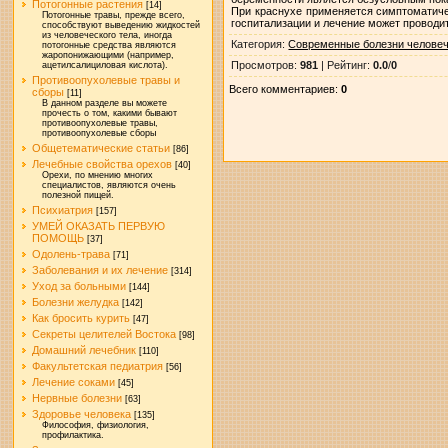
Потогонные растения
[14]
При краснухе применяется симптоматиче
Потогонные травы, прежде всего,
госпитализации и лечение может проводит
способствуют выведению жидкостей
из человеческого тела, иногда
Категория
:
Современные болезни челове
потогонные средства являются
жаропонижающими (например,
Просмотров
:
981
|
Рейтинг
:
0.0
/
0
ацетилсалициловая кислота).
Противоопухолевые травы и
Всего комментариев
:
0
сборы
[11]
В данном разделе вы можете
прочесть о том, какими бывают
противоопухолевые травы,
противоопухолевые сборы
Общетематические статьи
[86]
Лечебные свойства орехов
[40]
Орехи, по мнению многих
специалистов, являются очень
полезной пищей.
Психиатрия
[157]
УМЕЙ ОКАЗАТЬ ПЕРВУЮ
ПОМОЩЬ
[37]
Одолень-трава
[71]
Заболевания и их лечение
[314]
Уход за больными
[144]
Болезни желудка
[142]
Как бросить курить
[47]
Секреты целителей Востока
[98]
Домашний лечебник
[110]
Факультетская педиатрия
[56]
Лечение соками
[45]
Нервные болезни
[63]
Здоровье человека
[135]
Философия, физиология,
профилактика.