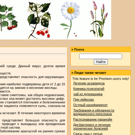
»
Поиск
ней среде. Данный вирус долгое время
»
Люди также читают
еществ.
представляет опасность для окружающих.
This feature is for Premium users only!
Лечение аскаридоза
нию наиболее подвержены дети от 2 до 15
одятся на зимние и весенние месяцы.
Клиника психопатий
жается.
чай из дурнишника
 такие симптомы, как общее недомогание,
рослых она может достигать высоких цифр.
При лейкозах
ни становятся плотными и болезненными
Острый назофарингит
ле пациента появляется сыпь, сначала на
Требования и обязанности
м исчезает. В течение некоторого времени
медицинского персонала
Распознавание паранойи
е представляет большую опасность для
но приводит к выкидышу или врожденным
Дисбактериоз и лечение
стной систем.
хронических болезней
 Заболевание краснухой на ранних сроках
Связь ума с пятью