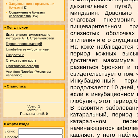
Защитные силы организма и
дыхательных путей,
болезни
[42]
миндалин. Довольно 
Современные болезни
человечества
[157]
очаговая пневмония
пищеварительном тр
»
Популярное
слизистых оболочках
Дыхательная гимнастика по
методике А. Н. Стрельниковой
эпителия и его слущива
Герпес опоясывающий
На коже наблюдается 
Umebelliferae — Зонтичные
период кожных высып
Скарлатина
достигает максимума
Стеноз устья аорты
развиться бронхит и 
Проктология сегодня
Aconitum Napellus (Аконитум
свидетельствует о том, 
напеллюс)
Инкубационный пе
продолжается 10 дней, 
»
Статистика
если в инкубационном 
глобулин, этот период 
Vсего:
1
В развитии заболеван
Гостей:
1
катаральный, период 
Пользователей:
0
катаральном пер
»
Форма входа
начинающегося заболев
Логин:
кашляет, у него набл
Пароль: