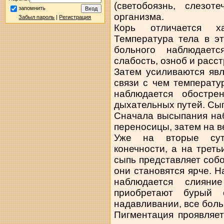
(светобоязнь, слезот
запомнить
организма.
Забыл пароль
|
Регистрация
Корь отличается х
Температура тела в э
больного наблюдает
слабость, озноб и расс
Затем усиливаются явл
связи с чем температу
наблюдается обостре
дыхательных путей. Сып
Сначала высыпания на
переносицы, затем на в
Уже на вторые сут
конечности, а на трет
сыпь представляет собо
они становятся ярче. 
наблюдается слияни
приобретают бурый 
надавливании, все бол
Пигментация проявляет