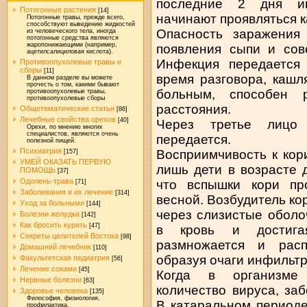
последние 2 дня ин
Потогонные растения
[14]
начинают проявляться 
Потогонные травы, прежде всего,
способствуют выведению жидкостей
Опасность заражения
из человеческого тела, иногда
потогонные средства являются
жаропонижающими (например,
появления сыпи и сов
ацетилсалициловая кислота).
Инфекция передается 
Противоопухолевые травы и
сборы
[11]
время разговора, кашл
В данном разделе вы можете
прочесть о том, какими бывают
больным, способен 
противоопухолевые травы,
противоопухолевые сборы
расстояния.
Общетематические статьи
[86]
Лечебные свойства орехов
[40]
Через третье лицо 
Орехи, по мнению многих
специалистов, являются очень
передается.
полезной пищей.
Психиатрия
Восприимчивость к кор
[157]
УМЕЙ ОКАЗАТЬ ПЕРВУЮ
лишь дети в возрасте 
ПОМОЩЬ
[37]
Одолень-трава
что вспышки кори пр
[71]
Заболевания и их лечение
[314]
весной. Возбудитель ко
Уход за больными
[144]
через слизистые оболо
Болезни желудка
[142]
Как бросить курить
[47]
в кровь и достига
Секреты целителей Востока
[98]
размножается и расп
Домашний лечебник
[110]
образуя очаги инфильтр
Факультетская педиатрия
[56]
Лечение соками
[45]
Когда в организме 
Нервные болезни
[63]
количество вируса, за
Здоровье человека
[135]
Философия, физиология,
В катаральном период
профилактика.