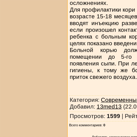
осложнениях.
Для профилактики кори
возрасте 15-18 месяцев
вводят инъекцию разв
если произошел контак
ребенка с больным ко
целях показано введени
Больной корью долж
помещении до 5-го 
появления сыпи. При л
гигиены, к тому же б
приток свежего воздуха.
Категория
:
Современные
Добавил
:
13med13
(22.0
Просмотров
:
1599
|
Рей
Всего комментариев
:
0
Добавлять комментарии могу