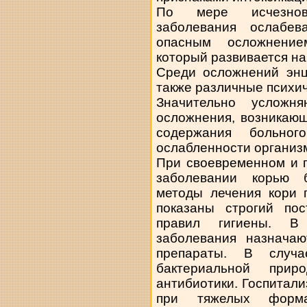
По мере исчезнов
заболевания ослабе
опасным осложнение
который развивается на
Среди осложнений энц
также различные психи
Значительно усложн
осложнения, возникающ
содержания больно
ослабленности организ
При своевременном и 
заболевании корью б
методы лечения кори 
показаны строгий по
правил гигиены. В
заболевания назнача
препараты. В случа
бактериальной прир
антибиотики. Госпитал
при тяжелых форм