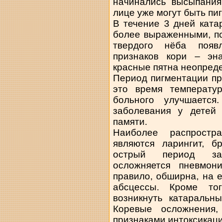
начинались высыпания
лице уже могут быть пи
В течение 3 дней ката
более выраженными, по
твердого нёба появ
признаков кори – эн
красные пятна неопред
Период пигментации пр
это время температур
больного улучшается
заболевания у детей
памяти.
Наиболее распростр
являются ларингит, б
острый период за
осложняется пневмони
правило, обширна, на 
абсцессы. Кроме то
возникнуть катаральн
Коревые осложнения,
признаками интоксикаци