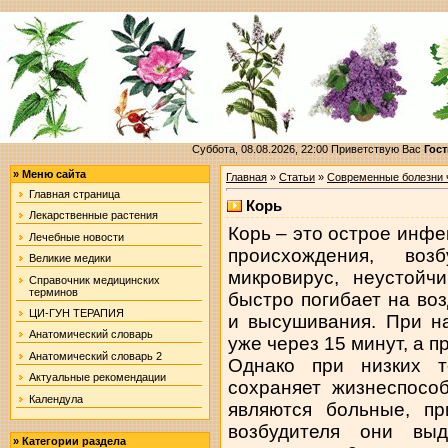
Суббота, 08.08.2026, 22:00
Приветствую Вас
Гост
»
Меню сайта
Главная
»
Статьи
»
Современные болезни 
Главная страница
Корь
Лекарственные растения
Корь – это острое инф
Лечебные новости
происхождения, воз
Великие медики
микровирус, неустойч
Справочник медицинских
терминов
быстро погибает на воз
ЦИ-ГУН ТЕРАПИЯ
и высушивания. При н
Анатомический словарь
уже через 15 минут, а п
Анатомический словарь 2
Однако при низких т
Актуальные рекомендации
сохраняет жизнеспосо
Календула
являются больные, пр
возбудителя они вы
»
Категории раздела