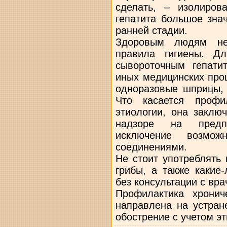
сделать, – изолиров
гепатита большое зна
ранней стадии.
Здоровым людям нео
правила гигиены. Д
сывороточным гепати
иных медицинских про
одноразовые шприцы, 
Что касается профил
этиологии, она заклю
надзоре на предп
исключение возмож
соединениями.
Не стоит употреблять
грибы, а также какие
без консультации с вра
Профилактика хронич
направлена на устран
обострение с учетом э