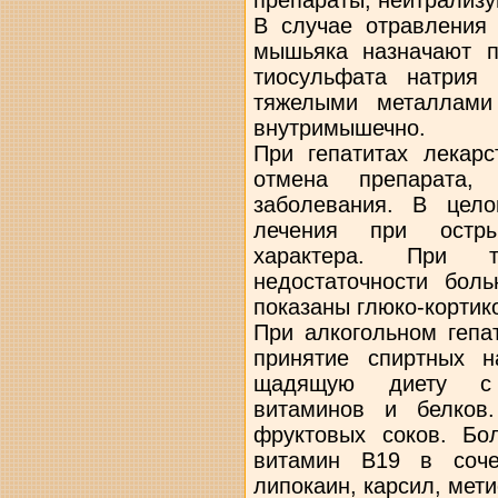
В случае отравления 
мышьяка назначают п
тиосульфата натрия 
тяжелыми металлами
внутримышечно.
При гепатитах лекарс
отмена препарата, 
заболевания. В цел
лечения при остры
характера. При тя
недостаточности бол
показаны глюко-кортик
При алкогольном гепа
принятие спиртных н
щадящую диету с 
витаминов и белков.
фруктовых соков. Бо
витамин В19 в соче
липокаин, карсил, мети