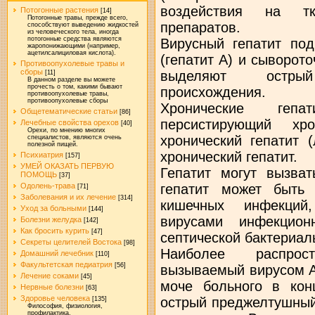
воздействия на тк
Потогонные растения
[14]
Потогонные травы, прежде всего,
препаратов.
способствуют выведению жидкостей
из человеческого тела, иногда
потогонные средства являются
Вирусный гепатит под
жаропонижающими (например,
ацетилсалициловая кислота).
(гепатит А) и сыворото
Противоопухолевые травы и
сборы
выделяют острый
[11]
В данном разделе вы можете
прочесть о том, какими бывают
происхождения.
противоопухолевые травы,
противоопухолевые сборы
Хронические геп
Общетематические статьи
[86]
персистирующий хро
Лечебные свойства орехов
[40]
Орехи, по мнению многих
хронический гепатит 
специалистов, являются очень
полезной пищей.
хронический гепатит.
Психиатрия
[157]
УМЕЙ ОКАЗАТЬ ПЕРВУЮ
Гепатит могут вызва
ПОМОЩЬ
[37]
гепатит может быть 
Одолень-трава
[71]
Заболевания и их лечение
[314]
кишечных инфекций,
Уход за больными
[144]
вирусами инфекцион
Болезни желудка
[142]
Как бросить курить
[47]
септической бактериал
Секреты целителей Востока
[98]
Наиболее распрос
Домашний лечебник
[110]
Факультетская педиатрия
[56]
вызываемый вирусом А
Лечение соками
[45]
моче больного в кон
Нервные болезни
[63]
Здоровье человека
острый преджелтушный
[135]
Философия, физиология,
профилактика.