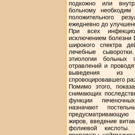
подкожно или внутр
больному необходим 
положительного рез
ежедневно до улучшени
При всех инфекцио
исключением болезни 
широкого спектра де
лечебные сыворотки
этиологии больных 
отравлений и проводя
выведения из ор
спровоцировавшего ра
Помимо этого, показа
снимающих последств
функции печеночны
назначают постель
предусматривающую 
жиров, введение вита
фолиевой кислоты. 
препараты, нейтрализу