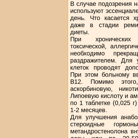
В случае подозрения 
используют эссенциале
день. Что касается х
даже в стадии реми
диеты.
При хронических 
токсической, аллерги
необходимо прекра
раздражителем. Для 
клеток проводят доп
При этом больному вв
В12. Помимо этого,
аскорбиновую, нико
Липоевую кислоту и а
по 1 таблетке (0,025 г
1-2 месяцев.
Для улучшения анабо
стероидные горм
метандростенолона вн