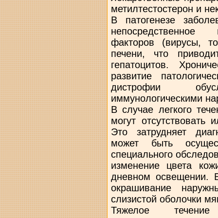
метилтестостерон и не
В патогенезе заболе
непосредственное в
факторов (вирусы, т
печени, что привод
гепатоцитов. Хрони
развитие патологиче
дистрофии обусл
иммунологическими на
В случае легкого теч
могут отсутствовать 
Это затрудняет диаг
может быть осущес
специального обследов
изменение цвета кож
дневном освещении. 
окрашивание наружн
слизистой оболочки мяг
Тяжелое течение