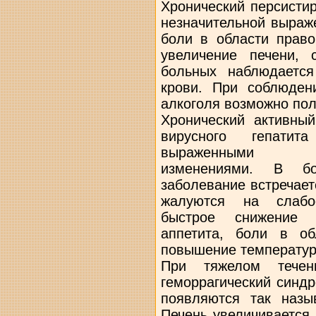
Хронический персисти
незначительной выраж
боли в области право
увеличение печени, 
больных наблюдаетс
крови. При соблюден
алкоголя возможно по
Хронический активный
вирусного гепатит
выраженными восп
изменениями. В бо
заболевание встречает
жалуются на слабос
быстрое снижение т
аппетита, боли в об
повышение температур
При тяжелом течени
геморрагический синдр
появляются так назы
Печень увеличивается