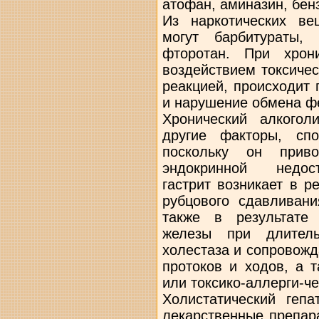
атофан, аминазин, бен
Из наркотических ве
могут барбитураты, 
фторотан. При хрони
воздействием токсиче
реакцией, происходит
и нарушение обмена ф
Хронический алкого
другие факторы, спо
поскольку он приво
эндокринной недост
гастрит возникает в р
рубцового сдавливани
также в результате
железы при длитель
холестаза и сопровож
протоков и ходов, а 
или токсико-аллерги-ч
Холистатический геп
лекарственные препар