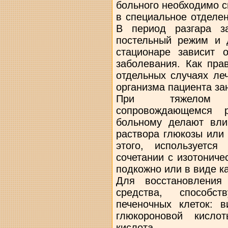
больного необходимо 
в специальное отделе
В период разгара з
постельный режим и
стационаре зависит 
заболевания. Как пра
отдельных случаях ле
организма пациента за
При тяжелом т
сопровождающемся р
больному делают вли
раствора глюкозы или
этого, используетс
сочетании с изотонич
подкожно или в виде к
Для восстановления
средства, способс
печеночных клеток: 
глюкороновой кислот
кислота.