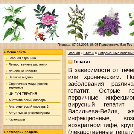
Пятница, 07.08.2026, 06:05
Приветствую Вас
Гост
»
Меню сайта
Главная
»
Статьи
»
Современные болезни 
Главная страница
Гепатит
Лекарственные растения
В зависимости от теч
Лечебные новости
или хроническим. По
Великие медики
заболевания разли
Справочник медицинских
терминов
гепатит. Острые г
ЦИ-ГУН ТЕРАПИЯ
первичные инфекцио
Анатомический словарь
вирусный гепатит (
Анатомический словарь 2
Васильева-Вейля, ж
Актуальные рекомендации
инфекционные, во
Календула
возвратном тифе, круп
(лекарственные гепат
»
Категории раздела