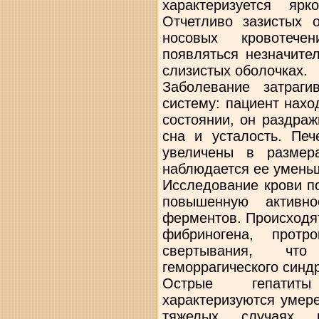
характеризуется яр
Отчетливо зазистых о
носовых кровотече
появляться незначите
слизистых оболочках.
Заболевание затраг
систему: пациент нахо
состоянии, он раздра
сна и усталость. Печ
увеличены в размер
наблюдается ее умень
Исследование крови п
повышенную активно
ферментов. Происходя
фибриногена, прот
свертывания, чт
геморрагического синд
Острые гепатиты
характеризуются умер
тяжелых случаях н