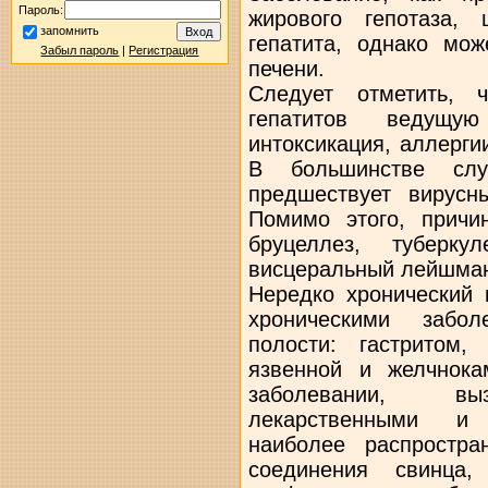
Пароль:
жирового гепотаза, 
запомнить
гепатита, однако мож
Забыл пароль
|
Регистрация
печени.
Следует отметить, 
гепатитов ведущу
интоксикация, аллерги
В большинстве случ
предшествует вирусны
Помимо этого, причи
бруцеллез, туберкул
висцеральный лейшман
Нередко хронический 
хроническими забо
полости: гастритом, 
язвенной и желчнок
заболевании, вы
лекарственными и 
наиболее распростр
соединения свинца,