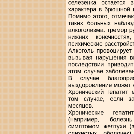
селезенка остается 
характера в брюшной 
Помимо этого, отмеча
таких больных наблю
алкоголизма: тремор р
нижних конечностях
психические расстройс
Алкоголь провоцирует
вызывая нарушения вн
последствии приводи
этом случае заболева
В случае благоприя
выздоровление может 
Хронический гепатит 
том случае, если з
месяцев.
Хронические гепати
(например, болезнь
симптомом желтухи (
слизистых оболочек)