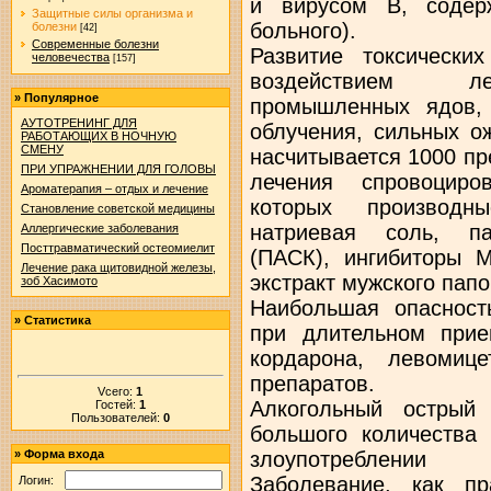
и вирусом В, содер
Защитные силы организма и
больного).
болезни
[42]
Современные болезни
Развитие токсически
человечества
[157]
воздействием ле
»
Популярное
промышленных ядов, 
АУТОТРЕНИНГ ДЛЯ
облучения, сильных о
РАБОТАЮЩИХ В НОЧНУЮ
СМЕНУ
насчитывается 1000 пр
ПРИ УПРАЖНЕНИИ ДЛЯ ГОЛОВЫ
лечения спровоциро
Ароматерапия – отдых и лечение
которых производны
Становление советской медицины
натриевая соль, па
Аллергические заболевания
Посттравматический остеомиелит
(ПАСК), ингибиторы 
Лечение рака щитовидной железы,
экстракт мужского папо
зоб Хасимото
Наибольшая опасность
»
Статистика
при длительном прие
кордарона, левомиц
препаратов.
Vсего:
1
Алкогольный острый
Гостей:
1
Пользователей:
0
большого количества
злоупотреблении 
»
Форма входа
Заболевание, как п
Логин: