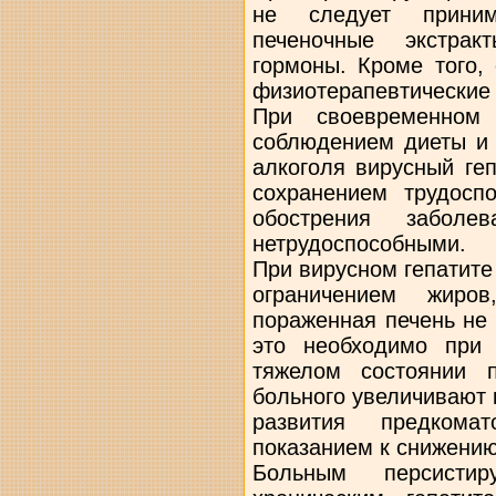
не следует приним
печеночные экстрак
гормоны. Кроме того,
физиотерапевтические
При своевременном
соблюдением диеты и 
алкоголя вирусный ге
сохранением трудосп
обострения заболе
нетрудоспособными.
При вирусном гепатите
ограничением жиро
пораженная печень не
это необходимо при
тяжелом состоянии 
больного увеличивают 
развития предкомат
показанием к снижению
Больным персист