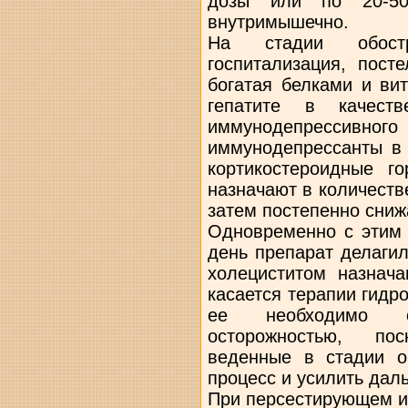
дозы или по 20-5
внутримышечно.
На стадии обост
госпитализация, пост
богатая белками и ви
гепатите в качеств
иммунодепрессив
иммунодепрессанты в 
кортикостероидные г
назначают в количестве
затем постепенно снижа
Одновременно с этим 
день препарат делагил
холециститом назнача
касается терапии гидр
ее необходимо о
осторожностью, по
веденные в стадии об
процесс и усилить дал
При персестирующем и