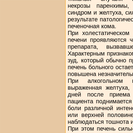
некрозы паренхимы,
синдром и желтуха, си
результате патологиче
печеночная кома.
При холестатическом
печени проявляются ч
препарата, вызвавш
Характерным признако
зуд, который обычно 
печень больного остае
повышена незначитель
При алкогольном г
выраженная желтуха,
дней после приема
пациента поднимается
боли различной интен
или верхней половине
наблюдаться тошнота и
При этом печень силь