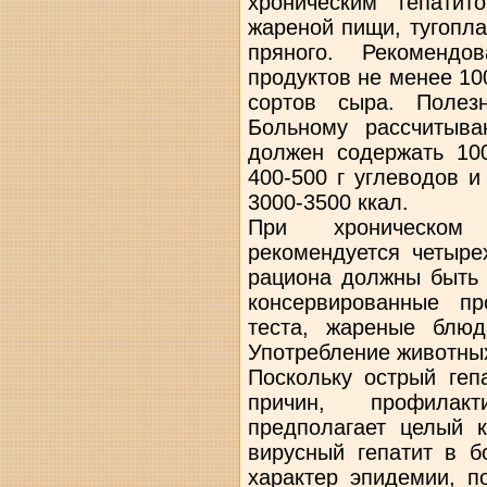
хроническим гепатит
жареной пищи, тугопла
пряного. Рекомендо
продуктов не менее 100
сортов сыра. Полез
Больному рассчитыва
должен содержать 100
400-500 г углеводов 
3000-3500 ккал.
При хроническом 
рекомендуется четыре
рациона должны быть 
консервированные пр
теста, жареные блюд
Употребление животных
Поскольку острый геп
причин, профилак
предполагает целый 
вирусный гепатит в б
характер эпидемии, п