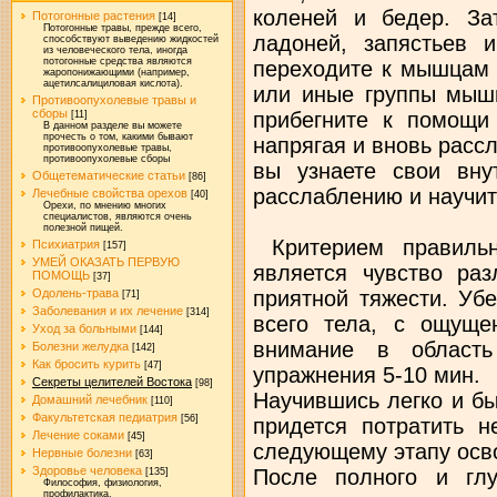
коленей и бедер. За
Потогонные растения
[14]
Потогонные травы, прежде всего,
ладоней, запястьев 
способствуют выведению жидкостей
из человеческого тела, иногда
потогонные средства являются
переходите к мышцам 
жаропонижающими (например,
ацетилсалициловая кислота).
или иные группы мыш
Противоопухолевые травы и
сборы
прибегните к помощи
[11]
В данном разделе вы можете
прочесть о том, какими бывают
напрягая и вновь рас
противоопухолевые травы,
противоопухолевые сборы
вы узнаете свои вну
Общетематические статьи
[86]
расслаблению и научит
Лечебные свойства орехов
[40]
Орехи, по мнению многих
специалистов, являются очень
полезной пищей.
Критерием правильн
Психиатрия
[157]
УМЕЙ ОКАЗАТЬ ПЕРВУЮ
является чувство ра
ПОМОЩЬ
[37]
приятной тяжести. Уб
Одолень-трава
[71]
Заболевания и их лечение
[314]
всего тела, с ощуще
Уход за больными
[144]
внимание в область
Болезни желудка
[142]
Как бросить курить
[47]
упражнения 5-10 мин.
Секреты целителей Востока
[98]
Научившись легко и бы
Домашний лечебник
[110]
Факультетская педиатрия
[56]
придется потратить н
Лечение соками
[45]
следующему этапу осв
Нервные болезни
[63]
Здоровье человека
После полного и глу
[135]
Философия, физиология,
профилактика.