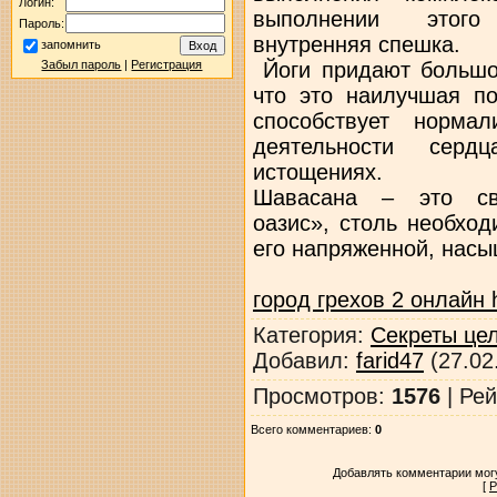
Логин:
выполнении этого
Пароль:
внутренняя спешка.
запомнить
Йоги придают большое
Забыл пароль
|
Регистрация
что это наилучшая п
способствует норма
деятельности серд
истощениях.
Шавасана – это сво
оазис», столь необхо
его напряженной, насы
город грехов 2 онлайн 
Категория
:
Секреты це
Добавил
:
farid47
(27.02
Просмотров
:
1576
|
Рей
Всего комментариев
:
0
Добавлять комментарии могу
[
Р