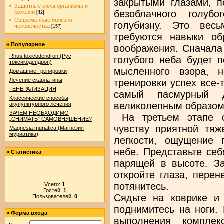
закрытыми глазами, п
Защитные силы организма и
безоблачного голуб
болезни
[42]
Современные болезни
голубизну. Это вес
человечества
[157]
требуются навыки об
»
Популярное
воображения. Сначала
Rhus toxicodendron (Рус
голубого неба будет 
токсикодендрон)
мысленного взора, 
Домашние тренировки
Лечение скарлатины
тренировки успех все-
ГЕНЕРАЛИЗАЦИЯ
самый пасмурный д
Классические способы
великолепным образом 
акупунктурного лечения
ЗАЧЕМ НЕОБХОДИМО
На третьем этапе о
„СНИМАТЬ” САМОВНУШЕНИЕ?
чувству приятной тя
Magnesia muriatica (Магнезия
муриатика)
легкости, ощущение 
небе. Представьте се
»
Статистика
парящей в высоте. З
откройте глаза, перен
потянитесь.
Vсего:
1
Гостей:
1
Сядьте на коврике и
Пользователей:
0
поднимитесь на ноги.
»
Форма входа
выполнения компле