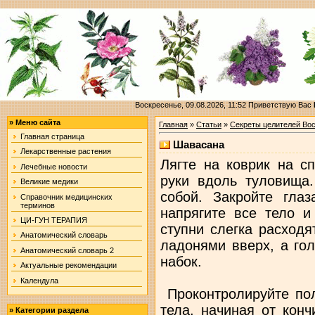
Воскресенье, 09.08.2026, 11:52
Приветствую Вас
»
Меню сайта
Главная
»
Статьи
»
Секреты целителей Вос
Главная страница
Шавасана
Лекарственные растения
Лягте на коврик на сп
Лечебные новости
руки вдоль туловища
Великие медики
собой. Закройте гла
Справочник медицинских
терминов
напрягите все тело и
ЦИ-ГУН ТЕРАПИЯ
ступни слегка расходя
Анатомический словарь
ладонями вверх, а го
Анатомический словарь 2
набок.
Актуальные рекомендации
Календула
Проконтролируйте по
тела, начиная от конч
»
Категории раздела