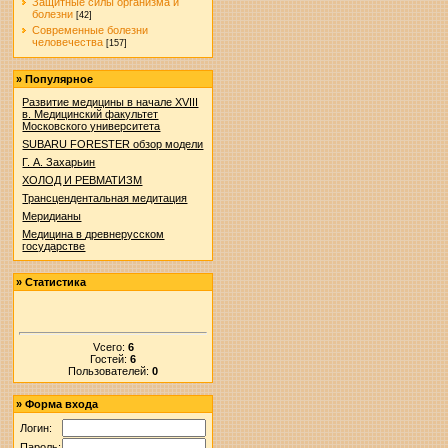
Защитные силы организма и
болезни
[42]
Современные болезни
человечества
[157]
»
Популярное
Развитие медицины в начале XVIII
в. Медицинский факультет
Московского университета
SUBARU FORESTER обзор модели
Г. А. Захарьин
ХОЛОД И РЕВМАТИЗМ
Трансцендентальная медитация
Меридианы
Медицина в древнерусском
государстве
»
Статистика
Vсего:
6
Гостей:
6
Пользователей:
0
»
Форма входа
Логин:
Пароль: