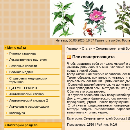
Четверг, 06.08.2026, 18:37
Приветствую Вас
Гост
»
Меню сайта
Главная
»
Статьи
»
Секреты целителей Во
Главная страница
Психоэнергозащита
Лекарственные растения
Чтобы защитить себя от чужих мыслей и 
Лечебные новости
Дышать ритмично 3-5 мин. Увеличив те
создать яркий образ.
Великие медики
Когда жизненная энергия ослаблена, сест
Таким образом, при вялости, усталости,
Справочник медицинских
нормальном состоянии – ритмическое ды
терминов
Основной задачей является: не допустит
Ниже приводятся семь методов защиты (р
ЦИ-ГУН ТЕРАПИЯ
Обычно этого достаточно.
Анатомический словарь
В случаях особо сильных воздействий пр
Для улучшения физического состояния и
Анатомический словарь 2
перед сном), утром – после пробуждения
Этой схемы придерживаются полторы-две 
Актуальные рекомендации
Методы защиты выполняются параллел
выполняется только утром.
Календула
Категория
:
Секреты целителей Востока
|
Д
Просмотров
:
1550
|
Рейтинг
:
0.0
/
0
»
Категории раздела