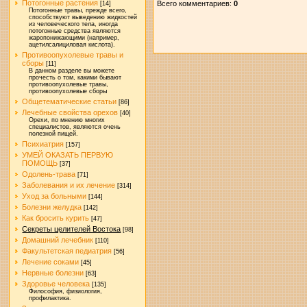
Потогонные растения
Всего комментариев
:
0
[14]
Потогонные травы, прежде всего,
способствуют выведению жидкостей
из человеческого тела, иногда
потогонные средства являются
жаропонижающими (например,
ацетилсалициловая кислота).
Противоопухолевые травы и
сборы
[11]
В данном разделе вы можете
прочесть о том, какими бывают
противоопухолевые травы,
противоопухолевые сборы
Общетематические статьи
[86]
Лечебные свойства орехов
[40]
Орехи, по мнению многих
специалистов, являются очень
полезной пищей.
Психиатрия
[157]
УМЕЙ ОКАЗАТЬ ПЕРВУЮ
ПОМОЩЬ
[37]
Одолень-трава
[71]
Заболевания и их лечение
[314]
Уход за больными
[144]
Болезни желудка
[142]
Как бросить курить
[47]
Секреты целителей Востока
[98]
Домашний лечебник
[110]
Факультетская педиатрия
[56]
Лечение соками
[45]
Нервные болезни
[63]
Здоровье человека
[135]
Философия, физиология,
профилактика.