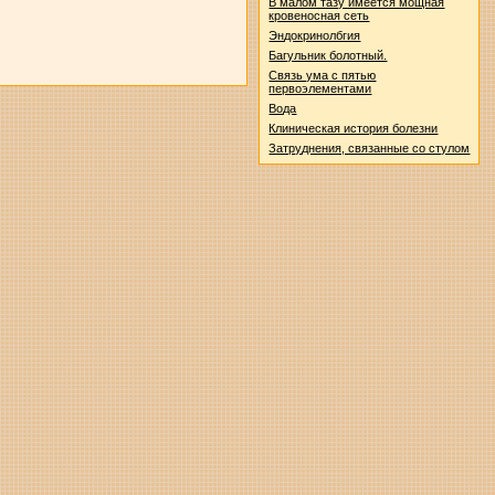
В малом тазу имеется мощная
кровеносная сеть
Эндокринолбгия
Багульник болотный.
Связь ума с пятью
первоэлементами
Вода
Клиническая история болезни
Затруднения, связанные со стулом