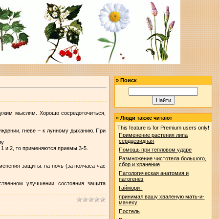
»
Поиск
чужим мыслям. Хорошо сосредоточиться,
»
Люди также читают
.
This feature is for Premium users only!
уждении, гневе – к лунному дыханию. При
Применение растения липа
сердцевидная
лу.
1 и 2, то применяются приемы 3-5.
Помощь при тепловом ударе
Размножение чистотела большого,
сбор и хранение
енения защиты: на ночь (за полчаса-час
Патологическая анатомия и
патогенез
ственном улучшении состояния защита
Гайморит
принимал вашу хваленую мать-и-
мачеху
Постель