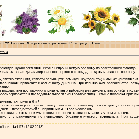
ь
|
RSS
Главная
|
Лекарственные растения
|
Регистрация
|
Вход
стока
флюидов, нужно заключить себя в непроницаемую оболочку из собственного флюида.
м самым запас динамизированного нервного флюида, создать мысленно преграду 
ь, плотно сжав ноги, сплести пальцы рук (замкнуть круговой ток) и дышать ритмически
 пассивности прибегают к солнечному дыханию. При избытке сил, беспокойстве, возб
хание.
ь воздействия посторонних отрицательных вибраций или максимально ослабить их си
ассматриваются в последовательности силы воздействия). Если не помогают приемы 
именяются приемы 6 и 7.
 повышения нервно-психической устойчивости рекомендуется следующая схема прим
, днем – перед встречей с неприятным АЛЯ вас человеком.
недели, а затем, при улучшении состояния, выполнять защиту утром и на ночь.
ьно с упражнениями по повышению биоэнергетического потенциала. При суще
обавил
:
farid47
(12.02.2013)