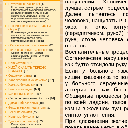
нарушений. Хрониче
Потогонные растения
[14]
лучше, острые процесс
Потогонные травы, прежде всего,
способствуют выведению жидкостей
Далее пытаетесь по
из человеческого тела, иногда
потогонные средства являются
жаропонижающими (например,
человека, нащупать РГО
ацетилсалициловая кислота).
экран к полю, конту
Противоопухолевые травы и
сборы
[11]
(передатчиком, рукой) 
В данном разделе вы можете
прочесть о том, какими бывают
руке, стопе человека
противоопухолевые травы,
противоопухолевые сборы
органов.
Общетематические статьи
[86]
Лечебные свойства орехов
[40]
Воспалительные процес
Орехи, по мнению многих
специалистов, являются очень
Органические нарушени
полезной пищей.
Психиатрия
как будто отсидели руку.
[157]
УМЕЙ ОКАЗАТЬ ПЕРВУЮ
Если у больного язва
ПОМОЩЬ
[37]
Одолень-трава
кишки, кишечника то в
[71]
Заболевания и их лечение
[314]
у больного сердечны
Уход за больными
[144]
артерии вы как бы п
Болезни желудка
[142]
Как бросить курить
[47]
Обширные процессы (н
Секреты целителей Востока
[98]
по всей ладони, такое
Домашний лечебник
[110]
камни в желчном пузыре
Факультетская педиатрия
[56]
Лечение соками
[45]
сигнал уплотнения.
Нервные болезни
[63]
При дискинезии желч
Здоровье человека
[135]
Философия, физиология,
покалывание четко в об
профилактика.