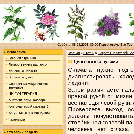
Суббота, 08.08.2026, 09:00
Приветствую Вас
Гост
»
Меню сайта
Главная
»
Статьи
»
Секреты целителей Вос
Главная страница
Диагностика руками
Лекарственные растения
Сначала нужно подго
Лечебные новости
диагностировать хол
Великие медики
ладони.
Справочник медицинских
терминов
Затем разминаете паль
ЦИ-ГУН ТЕРАПИЯ
правой рукой от мизин
Анатомический словарь
все пальцы левой руки, 
Анатомический словарь 2
Проверяете выход о
Актуальные рекомендации
должны почувствоват
Календула
столбик над головой пац
человека нет сглаза,
»
Категории раздела