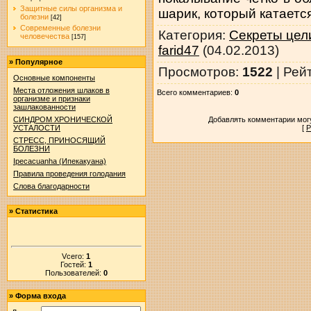
Защитные силы организма и
шарик, который катаетс
болезни
[42]
Современные болезни
Категория
:
Секреты цел
человечества
[157]
farid47
(04.02.2013)
»
Популярное
Просмотров
:
1522
|
Рей
Основные компоненты
Места отложения шлаков в
Всего комментариев
:
0
организме и признаки
зашлакованности
Добавлять комментарии могу
СИНДРОМ ХРОНИЧЕСКОЙ
[
Р
УСТАЛОСТИ
СТРЕСС, ПРИНОСЯЩИЙ
БОЛЕЗНИ
Ipecacuanha (Ипекакуана)
Правила проведения голодания
Слова благодарности
»
Статистика
Vсего:
1
Гостей:
1
Пользователей:
0
»
Форма входа