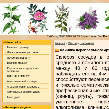
Суббота, 08.08.2026, 07:19
Приветствую Вас
Гост
»
Меню сайта
Главная
»
Статьи
»
Психиатрия
Главная страница
Клиника церебрального ар
Лекарственные растения
Склероз сосудов в общем является заболеванием среднего и пожилого возраста, чаще всего встречается между 40 и 60 годами, но нередко приходится наблюдать его на 4-м десятилетии. Развитию болезни способствуют перенесенные в прошлом инфекционные и тяжелые соматические заболевания, курение табака, профессиональные отравления тяжелыми металлами (свинец, ртуть), тяжелое физическое напряжение и умственное переутомление. Относительно алкоголизма клиницисты расходятся во взглядах с патологоанатомами. Последние отрицают роль алкоголизма в генезе артериосклероза, но клиническое наблюдение не может не считать алкоголизм этиологическим фактором очень большого значения ввиду частоты совпадения артериосклероза и алкоголизма. Из инфекционных заболеваний больше всего приходится считаться с сифилисом. Психические изменения на почве артериосклероза развиваются чрезвычайно медленно и тянутся многие годы. Первые симптомы выражаются в различных явлениях общей нервности, которые легко могут импонировать как неврастенический симптомокомплекс. Для уяснения сущности клинической картины при церебральном артериосклерозе, именно субъективных ощущений и всей психологии таких больных, равно как и объективных данных, имеет очень большое значение точный учет развивающихся в организме физиологических изменений. шапки с надписями Прежде всего нужно иметь в виду повышение кровяного давления. В начальных стадиях оно зависит не столько от изменения сосудистой стенки, которое может быть очень незначительно или даже совершенно отсутствовать, а от спазма сосудов, иными словами от гипертонии. Повышение кровяного давления само по себе может быть источником различных неприятных ощущений в различных местах, тяжести в голове и головной боли. На фоне общего повышения давления хотя бы незначительные приливы крови, зависящие от физического и умственного напряжения, от различных волнений, естественно оказываются в состоянии сравнительно легко вывести сосудистую систему из равновесия и привести к неустойчивости настроения и раздражительности. Вазомоторные расстройства, повышение кровяного давления при начинающемся утолщении стенок ведут к недостаточному питанию нервных элементов, й отсюда очень важный артериосклеротический симптом—понижение интеллектуальной работоспособности. Принимая во внимание характер изменений, легко понять, что это ослабление на первых порах не должно быть грубым, резко выраженным. Нервные элементы еще не изменены в своем строении, но, не получая достаточного питания, не могут дать всего того, на что способны. Нужно иметь в виду при этом следующее: если острый и кратковременный недостаток питания может дать временное возбуждение с некоторым подъемом продуктивности в работе, то этого здесь быть не может, так как недостаток питания является хроническим и кроме того как правило хотя медленно, но неуклонно прогрессирует. Понятно также, что первое время ослабление работоспособности носит более количественный характер. Та же работа может быть выполнена с вполне удовлетворительными результатами, но в гораздо более долгий срок и с субъективным ощущением больших затруднений. При этом чрезвычайно характерно, что особенно значительное замедление интеллектуальной работы бывает вначале. Это также легко объясняется с точки зрения отклонений от нормального течения физиологических процессов. Для продуктивности интеллектуальной работы необходимо достаточное кровенаполнение мозга, а между тем ставшие менее податливыми кровеносные сосуды не могут дать с достаточной быстротой такой адаптации, и втягивание в работу естественно должно идти с известным замедлением. С другой стороны, функциональная гиперемия, если образовалась, держится более стойко, мало податлива и обычно сопровождается интенсивным покраснением лица и субъективным ощущением теплоты в голове. Благодаря той же причине замедлен также и переход к состоянию покоя. Придя в состояние известного возбуждения, обладатель таких сосудов не скоро может успокоиться и, если работа велась вечером, долго не может заснуть. Понятно также, что преобладающее настроение артериосклеротиков должно быть окрашено известной депрессией. Уже один возраст, к которому относится большинство больных этого рода, несет с собой нечто, что
Лечебные новости
Великие медики
Справочник медицинских
терминов
ЦИ-ГУН ТЕРАПИЯ
Анатомический словарь
Анатомический словарь 2
Актуальные рекомендации
Календула
»
Категории раздела