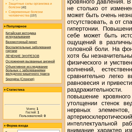
Защитные силы организма и
болезни
[42]
Современные болезни
человечества
[157]
»
Популярное
Китайская методика
иглоукалывания
Вазомоторный ринит
Воспалительные заболевания
гортани
ЛЕЧЕНИЕ ЭНУРЕЗОВ
Осложнения вызванные ангиной
Объективное исследование
больных с заболеваниями
желудочно-кишечного тракта
Spongina (Спонгия)
»
Статистика
Vсего:
1
Гостей:
1
Пользователей:
0
»
Форма входа