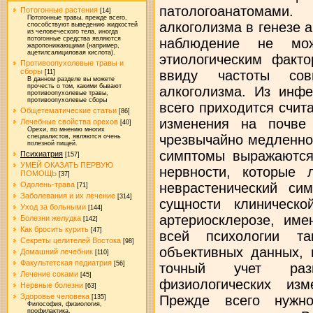
Потогонные растения
[14]
Потогонные травы, прежде всего,
способствуют выведению жидкостей
из человеческого тела, иногда
потогонные средства являются
жаропонижающими (например,
ацетилсалициловая кислота).
Противоопухолевые травы и
сборы
[11]
В данном разделе вы можете
прочесть о том, какими бывают
противоопухолевые травы,
противоопухолевые сборы
Общетематические статьи
[86]
Лечебные свойства орехов
[40]
Орехи, по мнению многих
специалистов, являются очень
полезной пищей.
Психиатрия
[157]
УМЕЙ ОКАЗАТЬ ПЕРВУЮ
ПОМОЩЬ
[37]
Одолень-трава
[71]
Заболевания и их лечение
[314]
Уход за больными
[144]
Болезни желудка
[142]
Как бросить курить
[47]
Секреты целителей Востока
[98]
Домашний лечебник
[110]
Факультетская педиатрия
[56]
Лечение соками
[45]
Нервные болезни
[63]
Здоровье человека
[135]
Философия, физиология,
профилактика.