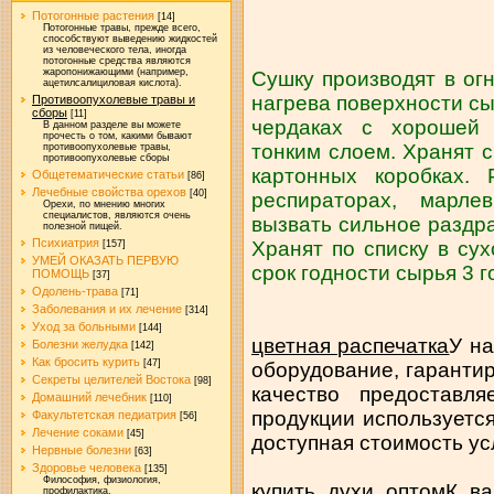
Потогонные растения
[14]
Потогонные травы, прежде всего,
способствуют выведению жидкостей
из человеческого тела, иногда
потогонные средства являются
жаропонижающими (например,
Сушку производят в ог
ацетилсалициловая кислота).
нагрева поверхности с
Противоопухолевые травы и
сборы
[11]
чердаках с хорошей 
В данном разделе вы можете
прочесть о том, какими бывают
тонким слоем. Хранят 
противоопухолевые травы,
противоопухолевые сборы
картонных коробках.
Общетематические статьи
[86]
Лечебные свойства орехов
[40]
респираторах, марле
Орехи, по мнению многих
специалистов, являются очень
вызвать сильное раздр
полезной пищей.
Психиатрия
Хранят по списку в су
[157]
УМЕЙ ОКАЗАТЬ ПЕРВУЮ
срок годности сырья 3 г
ПОМОЩЬ
[37]
Одолень-трава
[71]
Заболевания и их лечение
[314]
Уход за больными
[144]
цветная распечатка
У н
Болезни желудка
[142]
Как бросить курить
[47]
оборудование, гаранти
Секреты целителей Востока
[98]
качество предоставля
Домашний лечебник
[110]
продукции используетс
Факультетская педиатрия
[56]
Лечение соками
[45]
доступная стоимость усл
Нервные болезни
[63]
Здоровье человека
[135]
Философия, физиология,
купить духи оптом
К ва
профилактика.