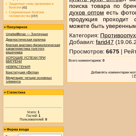
Защитные силы организма и
поиска товара по бре
болезни
[42]
духов оптом
есть фотог
Современные болезни
человечества
[157]
продукция проходит 
можете быть уверенными
»
Популярное
Категория
:
Противоопух
Umebelliferae — Зонтичные
Диагностическая палочка
Добавил
:
farid47
(19.06.
Краткая анатомо-физиологическая
характеристика толстого
Просмотров
:
6675
|
Рей
кишечника
ХОРОШИЕ УСПЕХИ ПРИ
Всего комментариев
:
0
МИГРЕНИ
НЕВРАСТЕНИЯ
Добавлять комментарии могу
Конституция «Ветра»
[
Р
Медитация: четыре основных
элемента
»
Статистика
Vсего:
1
Гостей:
1
Пользователей:
0
»
Форма входа