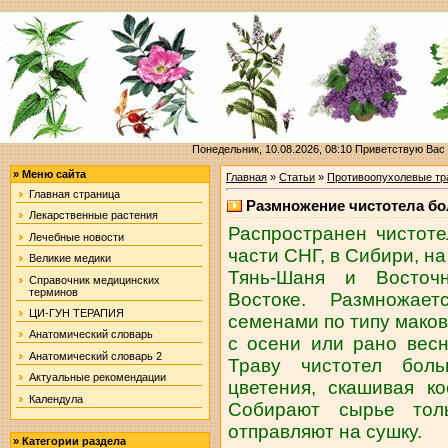
Понедельник, 10.08.2026, 08:10
Приветствую Вас
»
Меню сайта
Главная
»
Статьи
»
Противоопухолевые тр
Главная страница
Размножение чистотела бо
Лекарственные растения
Распространен чистот
Лечебные новости
части СНГ, в Сибири, на
Великие медики
Тянь-Шаня и Восточ
Справочник медицинских
терминов
Востоке. Размножае
ЦИ-ГУН ТЕРАПИЯ
семенами по типу маков
Анатомический словарь
с осени или рано весн
Анатомический словарь 2
Траву чистотел бол
Актуальные рекомендации
цветения, скашивая к
Календула
Собирают сырье тол
отправляют на сушку.
»
Категории раздела