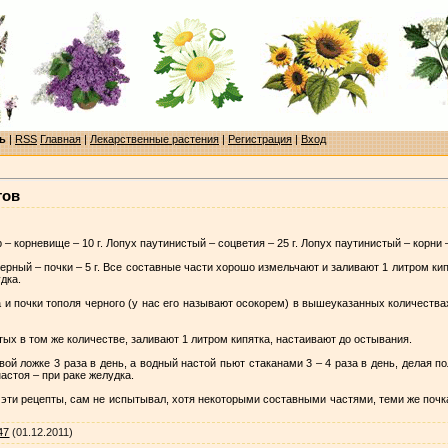
ь
|
RSS
Главная
|
Лекарственные растения
|
Регистрация
|
Вход
тов
 корневище – 10 г. Лопух паутинистый – соцветия – 25 г. Лопух паутинистый – корни –
 черный – почки – 5 г. Все составные части хорошо измельчают и заливают 1 литром к
удка.
а и почки тополя черного (у нас его называют осокорем) в вышеуказанных количествах
ятых в том же количестве, заливают 1 литром кипятка, настаивают до остывания.
ой ложке 3 раза в день, а водный настой пьют стаканами 3 – 4 раза в день, делая
астоя – при раке желудка.
 эти рецепты, сам не испытывал, хотя некоторыми составными частями, теми же почк
d47
(01.12.2011)