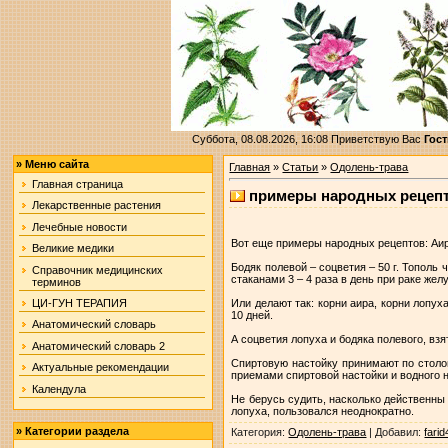
Суббота, 08.08.2026, 16:08
Приветствую Вас
Гост
»
Меню сайта
Главная
»
Статьи
»
Одолень-трава
Главная страница
примеры народных рецеп
Лекарственные растения
Лечебные новости
Вот еще примеры народных рецептов: Аир –
Великие медики
Бодяк полевой – соцветия – 50 г. Тополь
Справочник медицинских
стаканами 3 – 4 раза в день при раке жел
терминов
Или делают так: корни аира, корни лопух
ЦИ-ГУН ТЕРАПИЯ
10 дней.
Анатомический словарь
А соцветия лопуха и бодяка полевого, вз
Анатомический словарь 2
Спиртовую настойку принимают по столов
Актуальные рекомендации
приемами спиртовой настойки и водного н
Календула
Не берусь судить, насколько действенны
лопуха, пользовался неоднократно.
»
Категории раздела
Категория
:
Одолень-трава
|
Добавил
:
fari