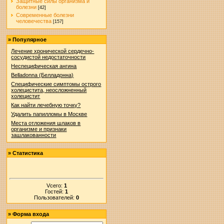
Защитные силы организма и
болезни
[42]
Современные болезни
человечества
[157]
»
Популярное
Лечение хронической сердечно-
сосудистой недостаточности
Неспецифическая ангина
Belladonna (Белладонна)
Специфические симптомы острого
холецистита, неосложненный
холецистит
Как найти лечебную точку?
Удалить папилломы в Москве
Места отложения шлаков в
организме и признаки
зашлакованности
»
Статистика
Vсего:
1
Гостей:
1
Пользователей:
0
»
Форма входа