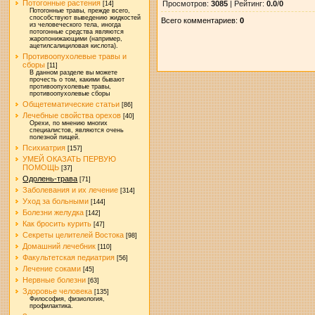
Потогонные растения
Просмотров
:
3085
|
Рейтинг
:
0.0
/
0
[14]
Потогонные травы, прежде всего,
способствуют выведению жидкостей
Всего комментариев
:
0
из человеческого тела, иногда
потогонные средства являются
жаропонижающими (например,
ацетилсалициловая кислота).
Противоопухолевые травы и
сборы
[11]
В данном разделе вы можете
прочесть о том, какими бывают
противоопухолевые травы,
противоопухолевые сборы
Общетематические статьи
[86]
Лечебные свойства орехов
[40]
Орехи, по мнению многих
специалистов, являются очень
полезной пищей.
Психиатрия
[157]
УМЕЙ ОКАЗАТЬ ПЕРВУЮ
ПОМОЩЬ
[37]
Одолень-трава
[71]
Заболевания и их лечение
[314]
Уход за больными
[144]
Болезни желудка
[142]
Как бросить курить
[47]
Секреты целителей Востока
[98]
Домашний лечебник
[110]
Факультетская педиатрия
[56]
Лечение соками
[45]
Нервные болезни
[63]
Здоровье человека
[135]
Философия, физиология,
профилактика.