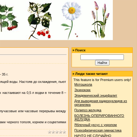
»
Поиск
»
Люди также читают
 35 г.
This feature is for Premium users only!
ипящей воды. Настояв до охлаждения, пьют
Мотошкола
Эхинококк
 настаивают на 0,5 л водки в течение 8 –
Эпидемический энцефалит
Для выведения радионуклидов из
организма
Полипоз желудка
 получасовые или часовые перерывы между
БОЛЕЗНЬ ОПЕРИРОВАННОГО
ЖЕЛУДКА
ами черного тополя, корнем и соцветиями
Яблочный уксус с укропом
Психофизическая гимнастика
НИЧТО НЕ СЛУЧАЙНО