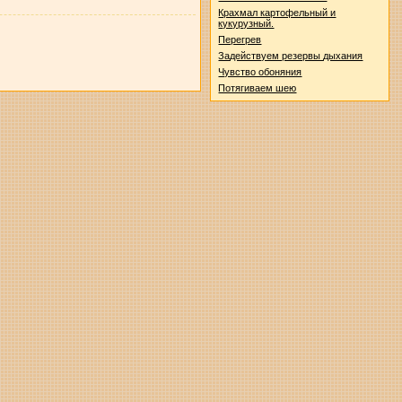
Крахмал картофельный и
кукурузный.
Перегрев
Задействуем резервы дыхания
Чувство обоняния
Потягиваем шею