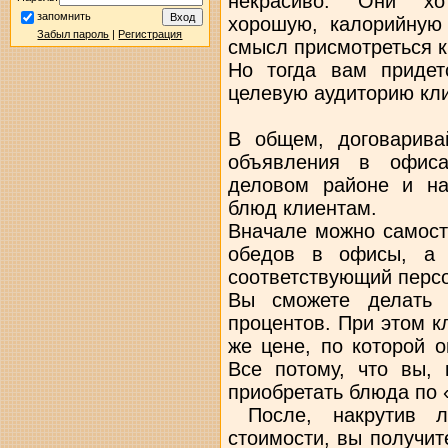
некрасиво. Они хот
запомнить
хорошую, калорийную
Забыл пароль
|
Регистрация
смысл присмотреться к
Но тогда вам придет
целевую аудиторию кл
В общем, договарива
объявления в офиса
деловом районе и на
блюд клиентам.
Вначале можно самост
обедов в офисы, а 
соответствующий персо
Вы сможете делать 
процентов. При этом к
же цене, по которой 
Все потому, что вы, 
приобретать блюда по 
После, накрутив л
стоимости, вы получит