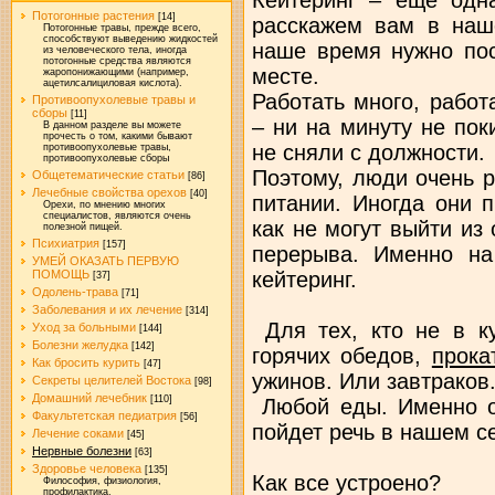
Потогонные растения
[14]
расскажем вам в наш
Потогонные травы, прежде всего,
способствуют выведению жидкостей
наше время нужно пос
из человеческого тела, иногда
потогонные средства являются
месте.
жаропонижающими (например,
ацетилсалициловая кислота).
Работать много, работ
Противоопухолевые травы и
сборы
[11]
– ни на минуту не пок
В данном разделе вы можете
прочесть о том, какими бывают
не сняли с должности.
противоопухолевые травы,
противоопухолевые сборы
Поэтому, люди очень 
Общетематические статьи
[86]
Лечебные свойства орехов
[40]
питании. Иногда они 
Орехи, по мнению многих
специалистов, являются очень
как не могут выйти из
полезной пищей.
Психиатрия
[157]
перерыва. Именно на
УМЕЙ ОКАЗАТЬ ПЕРВУЮ
кейтеринг.
ПОМОЩЬ
[37]
Одолень-трава
[71]
Заболевания и их лечение
[314]
Для тех, кто не в ку
Уход за больными
[144]
Болезни желудка
[142]
горячих обедов,
прока
Как бросить курить
[47]
ужинов. Или завтраков.
Секреты целителей Востока
[98]
Домашний лечебник
[110]
Любой еды. Именно о
Факультетская педиатрия
[56]
пойдет речь в нашем 
Лечение соками
[45]
Нервные болезни
[63]
Здоровье человека
[135]
Как все устроено?
Философия, физиология,
профилактика.