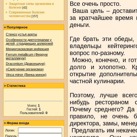
Все очень просто.
Защитные силы организма и
болезни
[42]
Ваша цель – доставит
Современные болезни
человечества
за кратчайшее время 
[157]
деньги.
»
Популярное
Стеноз устья аорты
Где брать эти обеды,
Особенности диетотерапии у
детей, страдающих аллергией
владельцы кейтерин
Менингококковая инфекция
вопрос по-разному.
Ferrum metallicum (Феррум
металликум)
Можно, конечно, и гот
Dracontium (Драконциум)
долго и хлопотно. К
«Смягчение организма»
открытие дополнитель
Vinca minor (Винка минор)
частной кулинарии.
»
Статистика
Поэтому, лучше всег
нибудь рестораном с
Vсего:
1
Почему среднего? Да 
Гостей:
1
Пользователей:
0
правило, не очень 
директора, замы, менед
»
Форма входа
Предлагать им некаче
Логин:
Пароль: