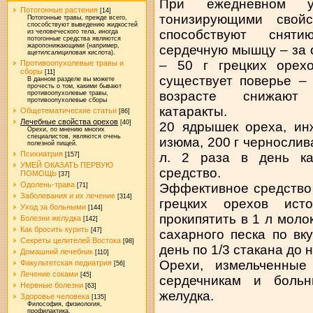
При ежедневном у
Потогонные растения
[14]
тонизирующими свой
Потогонные травы, прежде всего,
способствуют выведению жидкостей
способствуют сняти
из человеческого тела, иногда
потогонные средства являются
жаропонижающими (например,
сердечную мышцу – за 
ацетилсалициловая кислота).
– 50 г грецких орехо
Противоопухолевые травы и
сборы
[11]
существует поверье –
В данном разделе вы можете
прочесть о том, какими бывают
возрасте снижают 
противоопухолевые травы,
противоопухолевые сборы
катаракты.
Общетематические статьи
[86]
Лечебные свойства орехов
[40]
20 ядрышек ореха, инж
Орехи, по мнению многих
специалистов, являются очень
изюма, 200 г чернослив
полезной пищей.
Психиатрия
л. 2 раза в день ка
[157]
УМЕЙ ОКАЗАТЬ ПЕРВУЮ
средство.
ПОМОЩЬ
[37]
Одолень-трава
Эффективное средство 
[71]
Заболевания и их лечение
[314]
грецких орехов ист
Уход за больными
[144]
прокипятить в 1 л моло
Болезни желудка
[142]
Как бросить курить
[47]
сахарного песка по вк
Секреты целителей Востока
[98]
день по 1/3 стакана до
Домашний лечебник
[110]
Орехи, измельченны
Факультетская педиатрия
[56]
Лечение соками
[45]
сердечникам и боль
Нервные болезни
[63]
желудка.
Здоровье человека
[135]
Философия, физиология,
профилактика.