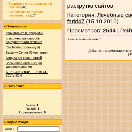
Защитные силы организма и
раскрутка сайтов
болезни
[42]
Современные болезни
Категория
:
Лечебные св
человечества
[157]
farid47
(15.10.2010)
»
Популярное
Просмотров
:
2504
|
Рей
Крахмалистые продукты
Классические способы
Всего комментариев
:
0
акупунктурного лечения
Colchicum (Кольхикум)
Добавлять комментарии могу
Sepia — Сепия (Окончание)
[
Р
Ампутации конечностей
Всемирная организация
здравоохранения
АГРЕССИВНЫЙ — ЗНАЧИТ,
БОЛЬНОЙ
»
Статистика
Vсего:
1
Гостей:
1
Пользователей:
0
»
Форма входа
Логин: