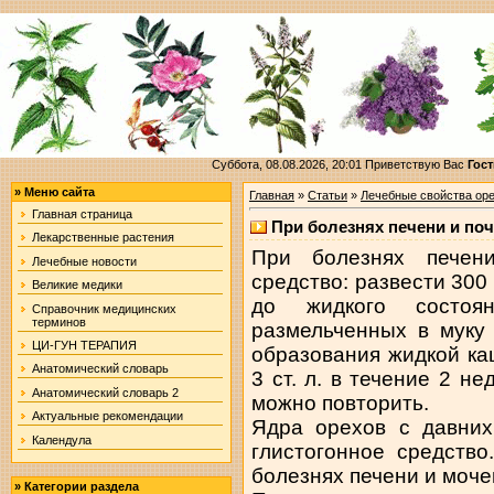
Суббота, 08.08.2026, 20:01
Приветствую Вас
Гост
»
Меню сайта
Главная
»
Статьи
»
Лечебные свойства ор
Главная страница
При болезнях печени и поч
Лекарственные растения
При болезнях печен
Лечебные новости
средство: развести 300
Великие медики
до жидкого состоя
Справочник медицинских
терминов
размельченных в муку
ЦИ-ГУН ТЕРАПИЯ
образования жидкой к
Анатомический словарь
3 ст. л. в течение 2 н
Анатомический словарь 2
можно повторить.
Актуальные рекомендации
Ядра орехов с давних
Календула
глистогонное средств
болезнях печени и моче
»
Категории раздела