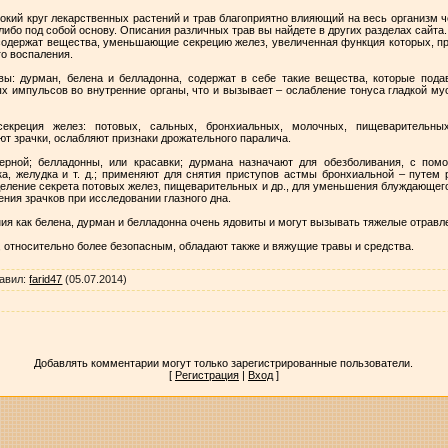
кий круг лекарственных растений и трав благоприятно влияющий на весь организм ч
либо под собой основу. Описания различных трав вы найдете в других разделах сайта.
 содержат вещества, уменьшающие секрецию желез, увеличенная функция которых, п
го воспаления.
ы: дурман, белена и белладонна, содержат в себе такие вещества, которые пода
 импульсов во внутренние органы, что и вызывает – ослабление тонуса гладкой му
секреция желез: потовых, сальных, бронхиальных, молочных, пищеварительны
т зрачки, ослабляют признаки дрожательного паралича.
ерной; белладонны, или красавки; дурмана назначают для обезболивания, с пом
а, желудка и т. д.; применяют для снятия приступов астмы бронхиальной – путем 
деление секрета потовых желез, пищеварительных и др., для уменьшения блуждающег
ния зрачков при исследовании глазного дна.
ния как белена, дурман и белладонна очень ядовиты и могут вызывать тяжелые отравл
 относительно более безопасным, обладают также и вяжущие травы и средства.
авил
:
farid47
(05.07.2014)
Добавлять комментарии могут только зарегистрированные пользователи.
[
Регистрация
|
Вход
]