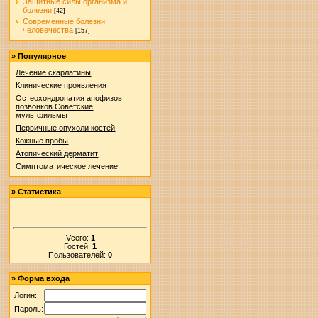
Защитные силы организма и
болезни
[42]
Современные болезни
человечества
[157]
»
Популярное
Лечение скарлатины
Клинические проявления
Остеохондропатия апофизов
позвонков Советские
мультфильмы
Первичные опухоли костей
Кожные пробы
Атопический дерматит
Симптоматическое лечение
»
Статистика
Vсего:
1
Гостей:
1
Пользователей:
0
»
Форма входа
Логин:
Пароль: