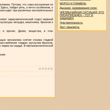
МОРОЗ И ПЛАМЕНЬ
еловека. Потому, что само воспаление по
 Здесь, пойдет речь, о нечто особенном, о
Дыхание, развивающее голос
роисходит при различных воспалительных
ЧРЕЗВЫЧАЙНАЯ СИТУАЦИЯ: КТО
ПРЕДУПРЕЖДЕН – ТОТ И
ЗАЩИЩЕН
вляют парасимпатический отдел нервной
скулатуры желудка, кишечника, бронхов и
Чувствительность
Лист эвкалипта.
х и прочих. Далее, вещества, в этих
ощью механизма снятия спазма гладкой
расслабления гладких мускулов бронхов;
о нерва на сердце. В офтальмологической
ения.