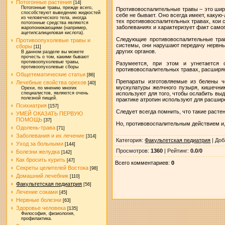
Потогонные растения
[14]
Потогонные травы, прежде всего,
Противовоспалительные травы – это широ
способствуют выведению жидкостей
себе не бывает. Оно всегда имеет, какую-
из человеческого тела, иногда
тех противовоспалительных травах, кои
потогонные средства являются
заболеваниях и характеризует факт само
жаропонижающими (например,
ацетилсалициловая кислота).
Следующие противовоспалительные трав
Противоопухолевые травы и
системы, они нарушают передачу нервных
сборы
[11]
других органов.
В данном разделе вы можете
прочесть о том, какими бывают
противоопухолевые травы,
Разумеется, при этом и угнетается 
противоопухолевые сборы
противовоспалительных травах, расширяю
Общетематические статьи
[86]
Препараты изготовляемые из белены ч
Лечебные свойства орехов
[40]
мускулатуры желчного пузыря, кишечник
Орехи, по мнению многих
используют для того, чтобы ослабить вы
специалистов, являются очень
полезной пищей.
практике атропин используют для расшире
Психиатрия
[157]
Следует всегда помнить, что такие расте
УМЕЙ ОКАЗАТЬ ПЕРВУЮ
ПОМОЩЬ
[37]
Но, противовоспалительным действием и,
Одолень-трава
[71]
Заболевания и их лечение
[314]
Категория
:
Факультетская педиатрия
|
Доб
Уход за больными
[144]
Просмотров
:
1360
|
Рейтинг
:
0.0
/
0
Болезни желудка
[142]
Как бросить курить
[47]
Всего комментариев
:
0
Секреты целителей Востока
[98]
Домашний лечебник
[110]
Факультетская педиатрия
[56]
Лечение соками
[45]
Нервные болезни
[63]
Здоровье человека
[135]
Философия, физиология,
профилактика.