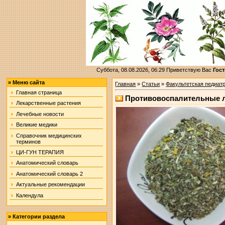
Суббота, 08.08.2026, 06:29
Приветствую Вас
Гост
»
Меню сайта
Главная
»
Статьи
»
Факультетская педиат
Главная страница
Противовоспалительные л
Лекарственные растения
Лечебные новости
Великие медики
Справочник медицинских
терминов
ЦИ-ГУН ТЕРАПИЯ
Анатомический словарь
Анатомический словарь 2
Актуальные рекомендации
Календула
»
Категории раздела