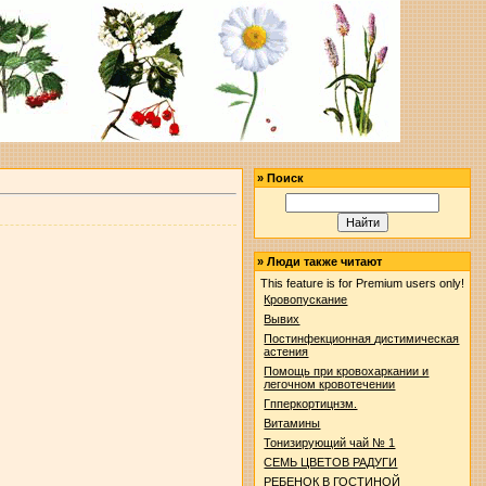
»
Поиск
»
Люди также читают
This feature is for Premium users only!
Кровопускание
Вывих
Постинфекционная дистимическая
астения
Помощь при кровохаркании и
легочном кровотечении
Гпперкортицнзм.
Витамины
Тонизирующий чай № 1
СЕМЬ ЦВЕТОВ РАДУГИ
РЕБЕНОК В ГОСТИНОЙ