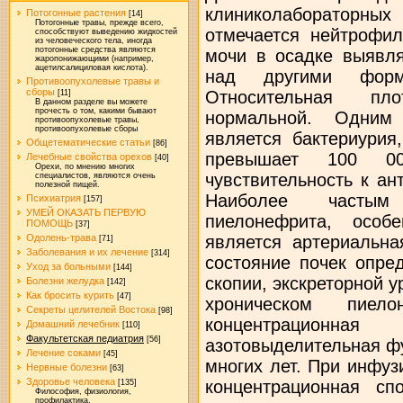
клиниколабораторны
Потогонные растения
[14]
Потогонные травы, прежде всего,
отмечается нейтрофил
способствуют выведению жидкостей
из человеческого тела, иногда
потогонные средства являются
мочи в осадке выявля
жаропонижающими (например,
ацетилсалициловая кислота).
над другими форм
Противоопухолевые травы и
сборы
Относительная пл
[11]
В данном разделе вы можете
прочесть о том, какими бывают
нормальной. Одним
противоопухолевые травы,
противоопухолевые сборы
является бактериурия
Общетематические статьи
[86]
превышает 100 00
Лечебные свойства орехов
[40]
Орехи, по мнению многих
чувствительность к а
специалистов, являются очень
полезной пищей.
Наиболее частым
Психиатрия
[157]
УМЕЙ ОКАЗАТЬ ПЕРВУЮ
пиелонефрита, особе
ПОМОЩЬ
[37]
является артериальна
Одолень-трава
[71]
Заболевания и их лечение
[314]
состояние почек опре
Уход за больными
[144]
скопии, экскреторной 
Болезни желудка
[142]
Как бросить курить
[47]
хроническом пиел
Секреты целителей Востока
[98]
концентрационна
Домашний лечебник
[110]
Факультетская педиатрия
[56]
азотовыделительная ф
Лечение соками
[45]
многих лет. При инфу
Нервные болезни
[63]
Здоровье человека
концентрационная сп
[135]
Философия, физиология,
профилактика.