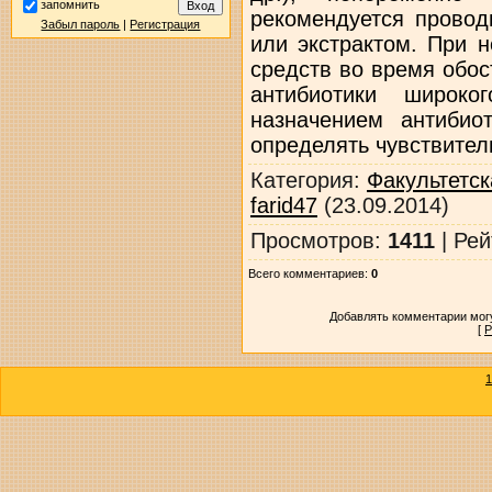
запомнить
рекомендуется провод
Забыл пароль
|
Регистрация
или экстрактом. При 
средств во время обо
антибиотики широко
назначением антибио
определять чувствител
Категория
:
Факультетск
farid47
(23.09.2014)
Просмотров
:
1411
|
Рей
Всего комментариев
:
0
Добавлять комментарии могу
[
Р
1