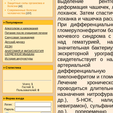
выделение рентге
Защитные силы организма и
деформация чашечек, 
болезни
[42]
Современные болезни
лоханок. Затем спасти
человечества
[157]
лоханка и чашечка рас
»
Популярное
При дифференциально
Алкоголизм и наркомания
гломерулонефритом бо
Питание после очищения печени
мочевого синдрома с
Синусовая тахикардия
над гематурией, на
Детский диурез
значительная бактери
ДЗЭН
АНАТОМИЯ И ФИЗИОЛОГИЯ
экскреторной урогр
СЕРДЕЧНОЙ МЫШЦЫ
свидетельствует о н
История акупунктуры
артериальной 
»
Статистика
дифференциальн
пиелонефритом и глом
Лечение хроничес
Vсего:
1
Гостей:
1
проводиться длительн
Пользователей:
0
назначения нитрофура
»
Форма входа
др.), 5-НОК, нали
невиграмон), сульфан
Логин:
Пароль:
др.), попеременно