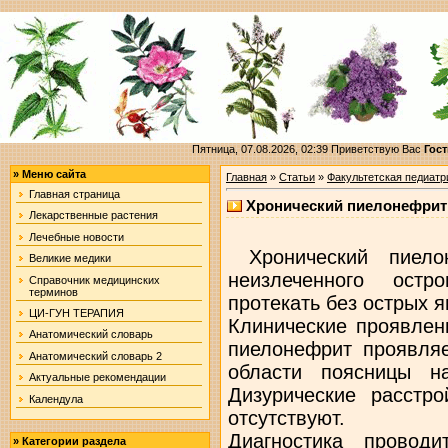
Пятница, 07.08.2026, 02:39
Приветствую Вас
Гост
»
Меню сайта
Главная
»
Статьи
»
Факультетская педиатр
Главная страница
Хронический пиелонефрит
Лекарственные растения
Лечебные новости
Хронический пиелон
Великие медики
неизлеченного ост
Справочник медицинских
терминов
протекать без острых 
ЦИ-ГУН ТЕРАПИЯ
Клинические проявлен
Анатомический словарь
пиелонефрит проявляе
Анатомический словарь 2
области поясницы н
Актуальные рекомендации
Дизурические расстр
Календула
отсутствуют.
Диагностика провод
»
Категории раздела