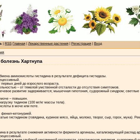
ь
|
RSS
Главная
|
Лекарственные растения
|
Регистрация
|
Вход
рия
 болезнь Хартнупа
бмена аминокислоты гистидина в результате дефицита гистидазы.
рецессивный.
 первых дней до взрослого возраста.
ельностью – от тяжелой умственной отсталости до отсутствия симптомов.
речевое развитие задерживается; мышечная гипотония, судорожный синдром; светлые 
и моче – повышен.
агрузку тидином (100 мг/кг массы тела).
слоты в моче или поте.
 фенил-кетонурией.
гатые гистидином (говядина, куриное мясо, яйца, молоко, творог, сыр, горох, мука). 
на в результате снижения активности фермента аргиназы, катализирующей распад арг
-рецессивный.
ушения в виде глубокой умственной отсталости, спастическая диплегия, судорожный с