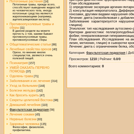
Потогонные растения
[14]
План обследования:
Потогонные травы, прежде всего,
1) определение экскреции аргинин-янтарн
способствуют выведению жидкостей
2) консультация невропатолога. Диффере
из человеческого тела, иногда
потогонные средства являются
генозами, другими видами нарушения об
жаропонижающими (например,
Лечение: диета (низкобелковая с добавл
ацетилсалициловая кислота).
Заболевание характеризуется нарушени
Противоопухолевые травы и
глицина).
сборы
[11]
Этиология: тип наследования аутосомно-
В данном разделе вы можете
Критерии диагностики: пеллагроподобны
прочесть о том, какими бывают
фобии; генерализованная гипераминоацид
противоопухолевые травы,
План обследования. Исследование на ам
противоопухолевые сборы
лизин, метионин, глицин) в сыворотке кро
Общетематические статьи
[86]
Лечение: диета с ограничением белка, о
Лечебные свойства орехов
[40]
Категория
:
Факультетская педиатрия
|
Доб
Орехи, по мнению многих
специалистов, являются очень
полезной пищей.
Просмотров
:
1210
|
Рейтинг
:
0.0
/
0
Психиатрия
[157]
Всего комментариев
:
0
УМЕЙ ОКАЗАТЬ ПЕРВУЮ
ПОМОЩЬ
[37]
Одолень-трава
[71]
Заболевания и их лечение
[314]
Уход за больными
[144]
Болезни желудка
[142]
Как бросить курить
[47]
Секреты целителей Востока
[98]
Домашний лечебник
[110]
Факультетская педиатрия
[56]
Лечение соками
[45]
Нервные болезни
[63]
Здоровье человека
[135]
Философия, физиология,
профилактика.