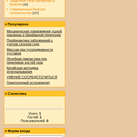
Защитные силы организма и
болезни
[42]
Современные болезни
человечества
[157]
»
Популярное
Механические повреждения ушной
раковины и барабанной перепонки
Профилактика заболеваний с
учетом сезонов года
Массаж при тугоподвижности
суставов
Лечебная гимнастика при
переломах костей таза
Китайская методика
иглоукалывания
УМЕНИЕ СОСРЕДОТОЧИТЬСЯ
Гематогенный остеомиелит
»
Статистика
Vсего:
1
Гостей:
1
Пользователей:
0
»
Форма входа