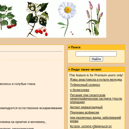
»
Поиск
»
Люди также читают
This feature is for Premium users only!
Язвы анастомоза и культи желудка
волосы и голубые глаза.
Туберозный склероз
о болиголове
Питание при гигантском
гипертрофическом гастрите (после
операции)
Артрит ревматоидный
Рекомендуется естественное вскармливание
Признаки асфиксии
при различных видах заболеваний
крови
инина на орнитин и мочевину.,
Кстати, хотите уберечься от
индром; гепатомегалия.