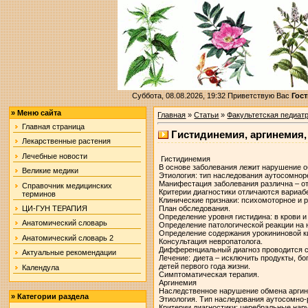
Суббота, 08.08.2026, 19:32
Приветствую Вас
Гост
»
Меню сайта
Главная
»
Статьи
»
Факультетская педиат
Главная страница
Гистидинемия, аргинемия,
Лекарственные растения
Лечебные новости
Гистидинемия
В основе заболевания лежит нарушение о
Великие медики
Этиология: тип наследования аутосомно
Манифестация заболевания различна – от
Справочник медицинских
Критерии диагностики отличаются вариаб
терминов
Клинические признаки: психомоторное и 
План обследования.
ЦИ-ГУН ТЕРАПИЯ
Определение уровня гистидина: в крови 
Анатомический словарь
Определение патологической реакции на н
Определение содержания урокининовой ки
Анатомический словарь 2
Консультация невропатолога.
Дифференциальный диагноз проводится с
Актуальные рекомендации
Лечение: диета – исключить продукты, бо
детей первого года жизни.
Календула
Симптоматическая терапия.
Аргинемия
Наследственное нарушение обмена аргини
»
Категории раздела
Этиология. Тип наследования аутосомно
Критерии диагностики: церебральные нар