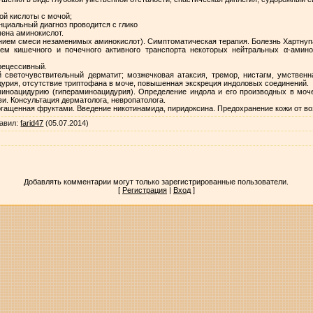
ой кислоты с мочой;
нциальный диагноз проводится с глико
мена аминокислот.
ением смеси незаменимых аминокислот). Симптоматическая терапия. Болезнь Хартнуп
ем кишечного и почечного активного транспорта некоторых нейтральных α-аминок
рецессивный.
й светочувствительный дерматит; мозжечковая атаксия, тремор, нистагм, умственн
урия, отсутствие триптофана в моче, повышенная экскреция индоловых соединений.
иноацидурию (гипераминоацидурия). Определение индола и его производных в моч
ви. Консультация дерматолога, невропатолога.
богащенная фруктами. Введение никотинамида, пиридоксина. Предохранение кожи от в
авил
:
farid47
(05.07.2014)
Добавлять комментарии могут только зарегистрированные пользователи.
[
Регистрация
|
Вход
]