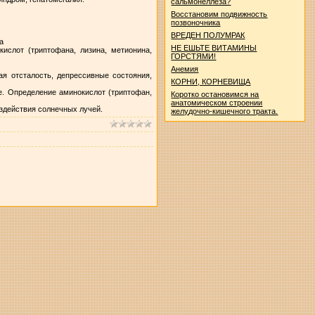
сальмонеллеза?
Восстановим подвижность
позвоночника
ВРЕДЕН ПОЛУМРАК
а
НЕ ЕШЬТЕ ВИТАМИНЫ
ислот (триптофана, лизина, метионина,
ГОРСТЯМИ!
Анемия
ая отсталость, депрессивные состояния,
КОРНИ, КОРНЕВИЩА
е. Определение аминокислот (триптофан,
Коротко остановимся на
анатомическом строении
оздействия солнечных лучей.
желудочно-кишечного тракта.