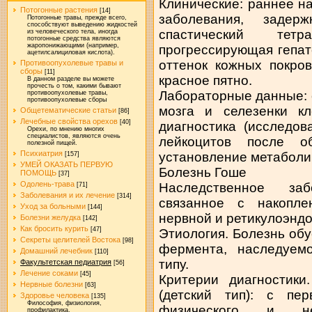
Клинические: раннее н
Потогонные растения
[14]
заболевания, задерж
Потогонные травы, прежде всего,
способствуют выведению жидкостей
спастический тетр
из человеческого тела, иногда
потогонные средства являются
жаропонижающими (например,
прогрессирующая гепат
ацетилсалициловая кислота).
оттенок кожных покро
Противоопухолевые травы и
сборы
[11]
красное пятно.
В данном разделе вы можете
прочесть о том, какими бывают
Лабораторные данные: 
противоопухолевые травы,
противоопухолевые сборы
мозга и селезенки к
Общетематические статьи
[86]
Лечебные свойства орехов
[40]
диагностика (исследо
Орехи, по мнению многих
специалистов, являются очень
лейкоцитов после о
полезной пищей.
Психиатрия
установление метаболич
[157]
УМЕЙ ОКАЗАТЬ ПЕРВУЮ
Болезнь Гоше
ПОМОЩЬ
[37]
Одолень-трава
Наследственное за
[71]
Заболевания и их лечение
[314]
связанное с накопле
Уход за больными
[144]
нервной и ретикулоэнд
Болезни желудка
[142]
Как бросить курить
[47]
Этиология. Болезнь об
Секреты целителей Востока
[98]
фермента, наследуемо
Домашний лечебник
[110]
типу.
Факультетская педиатрия
[56]
Лечение соками
[45]
Критерии диагностик
Нервные болезни
[63]
(детский тип): с пе
Здоровье человека
[135]
Философия, физиология,
физического и нерв
профилактика.