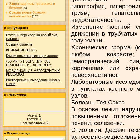
Защитные силы организма и
гипотрофия, гипертони
болезни
[42]
тризм; гепатоспл
Современные болезни
человечества
[157]
недостаточность.
Изменение костной с
»
Популярное
движении в трубчатых 
Ступени перехода на новый вид
питания
году жизни.
Острый бронхит
Хроническая форма (ю
ВНИМАНИЕ: БОЛЬ
любом возрасте;
Клиническая картина при ангине
геморрагический си
«50 МИНУТ БЕГА, ИЛИ КАК
ПРИОБРЕСТИ ЗДОРОВЬЕ»
коричневая или охря
МОБИЛИЗАЦИЯ НЕРАСКРЫТЫХ
поверхности ног.
РЕЗЕРВОВ
Растворение и выведение кислых
Лабораторные исследо
солей
в пунктатах костного 
узлов.
»
Статистика
Болезнь Тея-Сакса
В основе лежит наруш
повышенным отложен
Vсего:
1
Гостей:
1
печени, селезенки.
Пользователей:
0
Этиология. Дефект гек
»
Форма входа
аутосомно-рециссивный