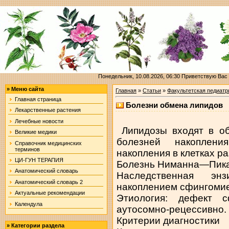
Понедельник, 10.08.2026, 06:30
Приветствую Вас
»
Меню сайта
Главная
»
Статьи
»
Факультетская педиатр
Главная страница
Болезни обмена липидов
Лекарственные растения
Лечебные новости
Липидозы входят в об
Великие медики
болезней накоплени
Справочник медицинских
терминов
накопления в клетках р
ЦИ-ГУН ТЕРАПИЯ
Болезнь Ниманна—Пика
Анатомический словарь
Наследственная энз
Анатомический словарь 2
накоплением сфингомиел
Актуальные рекомендации
Этиология: дефект с
Календула
аутосомно-рецессивно.
Критерии диагностики
»
Категории раздела