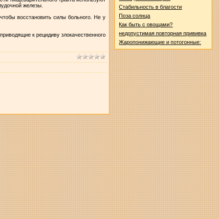
елудочной железы.
Стабильность в благости
Поза солнца
чтобы восстановить силы больного. Не у
Как быть с овощами?
недопустимая повторная прививка
 приводящие к рецидиву злокачественного
Жаропонижающие и потогонные: