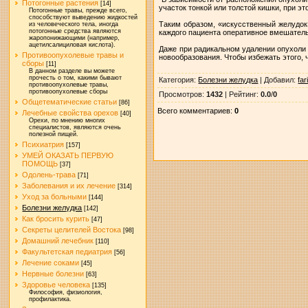
Потогонные растения
[14]
участок тонкой или толстой кишки, при э
Потогонные травы, прежде всего,
способствуют выведению жидкостей
Таким образом, «искусственный желудок
из человеческого тела, иногда
потогонные средства являются
каждого пациента оперативное вмешател
жаропонижающими (например,
ацетилсалициловая кислота).
Даже при радикальном удалении опухоли 
Противоопухолевые травы и
новообразования. Чтобы избежать этого, 
сборы
[11]
В данном разделе вы можете
прочесть о том, какими бывают
Категория
:
Болезни желудка
|
Добавил
:
far
противоопухолевые травы,
противоопухолевые сборы
Просмотров
:
1432
|
Рейтинг
:
0.0
/
0
Общетематические статьи
[86]
Всего комментариев
:
0
Лечебные свойства орехов
[40]
Орехи, по мнению многих
специалистов, являются очень
полезной пищей.
Психиатрия
[157]
УМЕЙ ОКАЗАТЬ ПЕРВУЮ
ПОМОЩЬ
[37]
Одолень-трава
[71]
Заболевания и их лечение
[314]
Уход за больными
[144]
Болезни желудка
[142]
Как бросить курить
[47]
Секреты целителей Востока
[98]
Домашний лечебник
[110]
Факультетская педиатрия
[56]
Лечение соками
[45]
Нервные болезни
[63]
Здоровье человека
[135]
Философия, физиология,
профилактика.