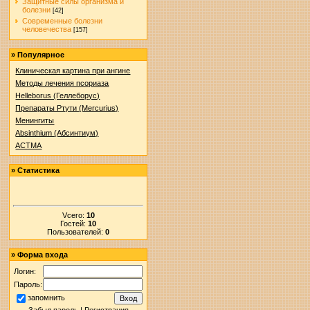
Защитные силы организма и
болезни
[42]
Современные болезни
человечества
[157]
»
Популярное
Клиническая картина при ангине
Методы лечения псориаза
Helleborus (Геллеборус)
Препараты Ртути (Mercurius)
Менингиты
Absinthium (Абсинтиум)
АСТМА
»
Статистика
Vсего:
10
Гостей:
10
Пользователей:
0
»
Форма входа
Логин:
Пароль:
запомнить