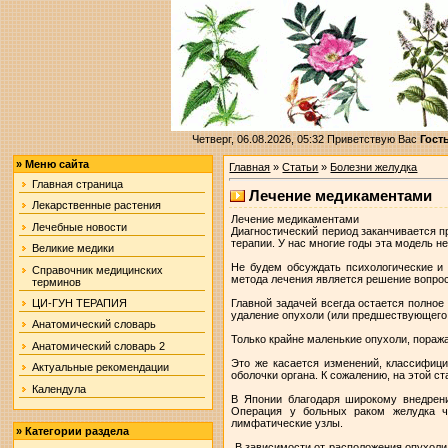
Четверг, 06.08.2026, 05:32
Приветствую Вас
Гост
»
Меню сайта
Главная
»
Статьи
»
Болезни желудка
Главная страница
Лечение медикаментами
Лекарственные растения
Лечение медикаментами
Лечебные новости
Диагностический период заканчивается п
терапии. У нас многие годы эта модель н
Великие медики
Не будем обсуждать психологические и
Справочник медицинских
метода лечения является решение вопрос
терминов
Главной задачей всегда остается полное
ЦИ-ГУН ТЕРАПИЯ
удаление опухоли (или предшествующего 
Анатомический словарь
Только крайне маленькие опухоли, пора
Анатомический словарь 2
Это же касается изменений, классифици
Актуальные рекомендации
оболочки органа. К сожалению, на этой с
Календула
В Японии благодаря широкому внедрени
Операция у больных раком желудка ч
лимфатические узлы.
»
Категории раздела
В зависимости от расположения опухоли