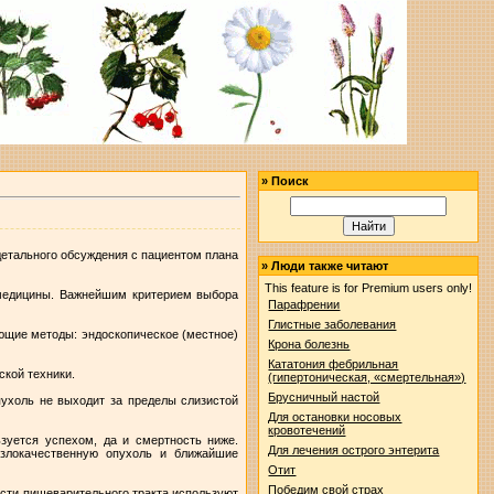
»
Поиск
детального обсуждения с пациентом плана
»
Люди также читают
This feature is for Premium users only!
 медицины. Важнейшим критерием выбора
Парафрении
Глистные заболевания
ующие методы: эндоскопическое (местное)
Крона болезнь
Кататония фебрильная
кой техники.
(гипертоническая, «смертельная»)
Брусничный настой
пухоль не выходит за пределы слизистой
Для остановки носовых
кровотечений
зуется успехом, да и смертность ниже.
Для лечения острого энтерита
злокачественную опухоль и ближайшие
Отит
Победим свой страх
сти пищеварительного тракта используют