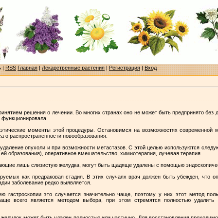
ь
|
RSS
Главная
|
Лекарственные растения
|
Регистрация
|
Вход
ринятием решения о лечении. Во многих странах оно не может быть предпринято без 
е функционировала.
 этические моменты этой процедуры. Остановимся на возможностях современной
а о распространенности новообразования.
 удаление опухоли и при возможности метастазов. С этой целью используются след
ей образования), оперативное вмешательство, химиотерапия, лучевая терапия.
жающие лишь слизистую желудка, могут быть щадяще удалены с помощью эндоскопичес
руемых как предраковая стадия. В этих случаях врач должен быть убежден, что о
тадии заболевание редко выявляется.
ю гастроскопии это случается значительно чаще, поэтому у них этот метод поль
аще всего является методом выбора, при этом стремятся полностью удалить 
 желудок может быть удален полностью или частично. Для восстановления проходимо