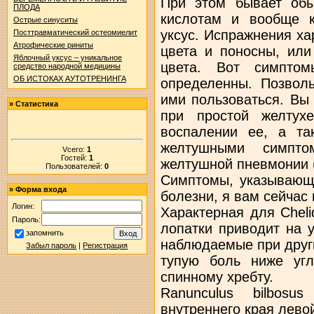
При этом бывает обы
ПЛОДА
кислотам и вообще к 
Острые синуситы
уксус. Испражнения ха
Посттравматический остеомиелит
Атрофические риниты
цвета и поносны, или
Яблочный уксус – уникальное
цвета. Вот симптом
средство народной медицины
ОБ ИСТОКАХ АУТОТРЕНИНГА
определенны. Позволь
ими пользоваться. Вы 
»
Статистика
при простой желтух
воспалении ее, а та
желтушными симпто
Vсего:
1
Гостей:
1
желтушной пневмонии (
Пользователей:
0
Симптомы, указывающи
»
Форма входа
болезни, я вам сейчас 
Логин:
Характерная для Cheli
Пароль:
лопатки приводит на у
запомнить
наблюдаемые при други
Забыл пароль
|
Регистрация
тупую боль ниже уг
спинному хребту.
Ranunculus bilbos
внутреннего края лево