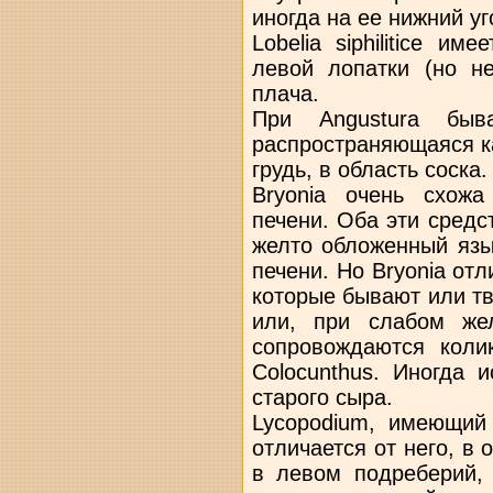
иногда на ее нижний уг
Lobelia siphilitice и
левой лопатки (но н
плача.
При Angustura быв
распространяющаяся ка
грудь, в область соска.
Bryonia очень схожа
печени. Оба эти средс
желто обложенный язы
печени. Но Bryonia от
которые бывают или тв
или, при слабом же
сопровождаются коли
Colocunthus. Иногда 
старого сыра.
Lycopodium, имеющий 
отличается от него, в
в левом подреберий, 