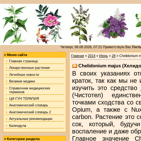
Четверг, 06.08.2026, 07:21
Приветствую Вас
Гост
»
Меню сайта
Главная
»
2014
»
Июнь
»
28
» Chelidonium 
Главная страница
Chelidonium majus (Хелид
Лекарственные растения
В своих указаниях от
Лечебные новости
краток, так как мы не
Великие медики
изучить это средство 
Справочник медицинских
терминов
(Чистотел) единств
ЦИ-ГУН ТЕРАПИЯ
точками сходства со с
Анатомический словарь
Opium, а также с Nux,
Анатомический словарь 2
carbon. Растение это 
Актуальные рекомендации
сок, который, будуч
Календула
воспаление и даже об
Главное значение Ch
»
Категории раздела