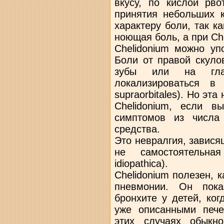
вкусу, по кислой рво
принятия небольших к
характеру боли, так к
ноющая боль, а при Ch
Chelidonium можно уп
Боли от правой скуло
зубы или на гл
локализироваться в 
supraorbitales). Но эт
Chelidonium, если в
симптомов из числа
средства.
Это невралгия, завися
не самостоятельная
idiopathica).
Chelidonium полезен, 
пневмонии. Он пока
бронхите у детей, ког
уже описанными печ
этих случаях обыкно