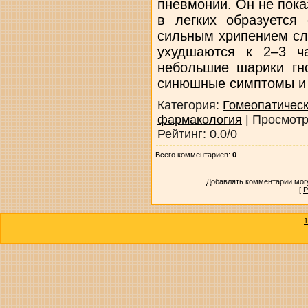
пневмонии. Он не показ
в легких образуется 
сильным хрипением сл
ухудшаются к 2–3 ч
небольшие шарики гн
синюшные симптомы и о
Категория
:
Гомеопатическ
фармакология
|
Просмот
Рейтинг
:
0.0
/
0
Всего комментариев
:
0
Добавлять комментарии могу
[
Р
1