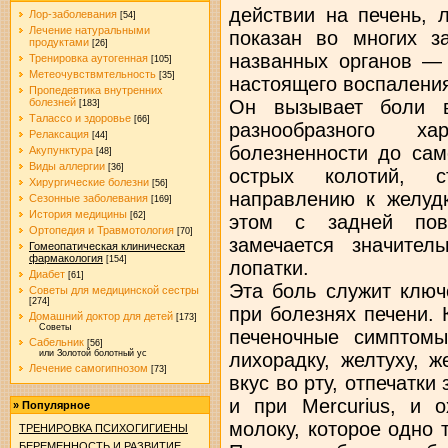
действии на печень, 
Лор-заболевания
[54]
Лечение натуральными
показан во многих з
продуктами
[26]
названных органов — 
Тренировка аутогенная
[105]
Метеочувствмтельность
[35]
настоящего воспалени
Пропедевтика внутренних
Он вызывает боли в
болезней
[183]
Талассо и здоровье
[66]
разнообразного 
Релаксация
[44]
болезненности до сам
Акупунктура
[48]
Виды аллергии
[36]
острых колотий, 
Хирургические болезни
[56]
направлению к желудк
Сезонные заболевания
[169]
История медицины
[62]
этом с задней пов
Ортопедия и Травмотология
[70]
замечается значите
Гомеопатическая клиническая
фармакология
[154]
лопатки.
Диабет
[61]
Эта боль служит ключ
Советы для медицинской сестры
[274]
при болезнях печени. 
Домашний доктор для детей
[173]
Советы
печеночные симптомы
Сабельник
[56]
или Золотой болотный ус
лихорадку, желтуху, ж
Лечение самогипнозом
[73]
вкус во рту, отпечатки
и при Mercurius, и 
»
Популярное
молоку, которое одно 
ТРЕНИРОВКА ПСИХОГИГИЕНЫ
БЕРЕМЕННОСТЬ И РАЗВИТИЕ