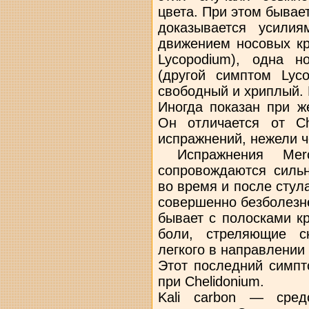
цвета. При этом бывает
доказывается усили
движением носовых кр
Lycopodium), одна н
(другой симптом Lyc
свободный и хриплый. 
Иногда показан при ж
Он отличается от Ch
испражнений, нежели ч
Испражнения Merc
сопровождаются силь
во время и после стула
совершенно безболезне
бывает с полосками к
боли, стреляющие с
легкого в направлении
Этот последний симпт
при Chelidonium.
Kali carbon — сред