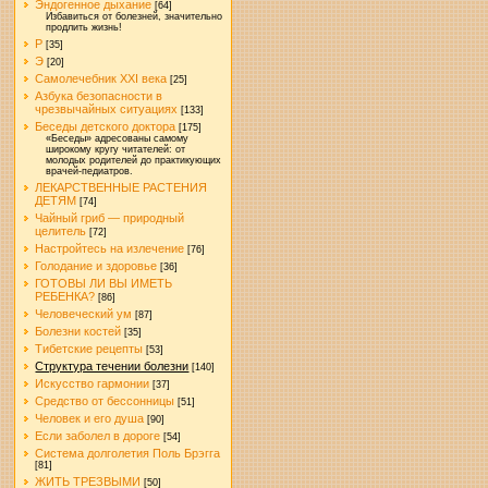
Эндогенное дыхание
[64]
Избавиться от болезней, значительно
продлить жизнь!
Р
[35]
Э
[20]
Самолечебник XXI века
[25]
Азбука безопасности в
чрезвычайных ситуациях
[133]
Беседы детского доктора
[175]
«Беседы» адресованы самому
широкому кругу читателей: от
молодых родителей до практикующих
врачей-педиатров.
ЛЕКАРСТВЕННЫЕ РАСТЕНИЯ
ДЕТЯМ
[74]
Чайный гриб — природный
целитель
[72]
Настройтесь на излечение
[76]
Голодание и здоровье
[36]
ГОТОВЫ ЛИ ВЫ ИМЕТЬ
РЕБЕНКА?
[86]
Человеческий ум
[87]
Болезни костей
[35]
Тибетские рецепты
[53]
Структура течении болезни
[140]
Искусство гармонии
[37]
Средство от бессонницы
[51]
Человек и его душа
[90]
Если заболел в дороге
[54]
Система долголетия Поль Брэгга
[81]
ЖИТЬ ТРЕЗВЫМИ
[50]