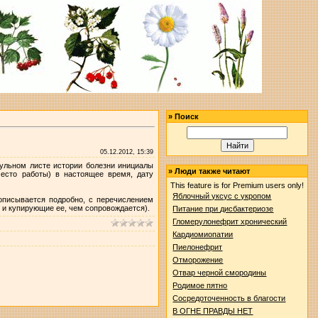
»
Поиск
05.12.2012, 15:39
ульном листе истории болезни инициалы
»
Люди также читают
место работы) в настоящее время, дату
This feature is for Premium users only!
Яблочный уксус с укропом
описывается подробно, с перечислением
 и купирующие ее, чем сопровождается).
Питание при дисбактериозе
Гломерулонефрит хронический
Кардиомиопатии
Пиелонефрит
Отморожение
Отвар черной смородины
Родимое пятно
Сосредоточенность в благости
В ОГНЕ ПРАВДЫ НЕТ