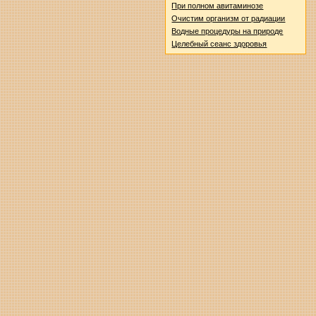
При полном авитаминозе
Очистим организм от радиации
Водные процедуры на природе
Целебный сеанс здоровья