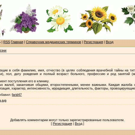
ь
|
RSS
Главная
|
Справочник медицинских терминов
|
Регистрация
|
Вход
езни
ющие в себя фамилию, имя, отчество (в целях соблюдения врачебной тайны на тит
и), пол, дату рождения и полный возраст больного, профессию и род занятий (
нт поступления его в клинику.
х жалоб, заканчивая общими, второстепенными, менее важными. Каждая жалоба 
изация, характер, интенсивность, иррадиация, длительность, факторы, провоцирующие
обавил
:
farid47
0.0
/
0
Добавлять комментарии могут только зарегистрированные пользователи.
[
Регистрация
|
Вход
]