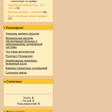
«алкоголизм» не пройдет
Здоровый позвоночник - это
легко
[70]
Меньше кушать - полезно!
[46]
Быть стройным может каждый
[37]
»
Популярное
Трещины заднего прохода
Физикальные методы
обследования больных с
заболеваниями эндокринной
системы
Что такое акупунктура
Psorinum (Псоринум)
Диафизарные переломы
бедренной кости
Клиника глазничных осложнений
Сезонные циклы
»
Статистика
Vсего:
2
Гостей:
2
Пользователей:
0