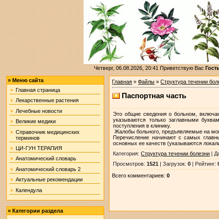
Четверг, 06.08.2026, 20:41
Приветствую Вас
Гост
»
Меню сайта
Главная
»
Файлы
»
Структура течении бол
Главная страница
Паспортная часть
Лекарственные растения
Лечебные новости
Это общие сведения о больном, включа
указываются только заглавными буквам
Великие медики
поступления в клинику.
Жалобы больного, предъявляемые на моме
Справочник медицинских
Перечисление начинают с самых главны
терминов
основных ее качеств (указываются локал
ЦИ-ГУН ТЕРАПИЯ
Категория
:
Структура течении болезни
|
Д
Анатомический словарь
Просмотров
:
1521
|
Загрузок
:
0
|
Рейтинг
:
Анатомический словарь 2
Всего комментариев
:
0
Актуальные рекомендации
Календула
»
Категории раздела