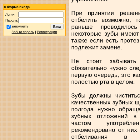
»
Форма входа
При принятии решен
Логин:
отбелить возможно, т
Пароль:
раньше проводилось
запомнить
Забыл пароль
|
Регистрация
некоторые зубы имеют
также если есть протез
подлежит замене.
Не стоит забывать 
обязательно нужно сле
первую очередь, это ка
полостью рта в целом.
Зубы должны чиститьс
качественных зубных ще
полгода нужно обраща
зубных отложений в 
частом употребл
рекомендовано от них о
отбеливания в 