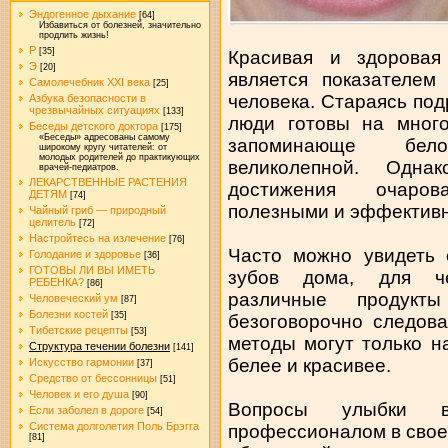
Эндогенное дыхание
[64]
Избавиться от болезней, значительно
продлить жизнь!
Р
[35]
Красивая и здорова
Э
[20]
является показателем
Самолечебник XXI века
[25]
человека. Стараясь по
Азбука безопасности в
чрезвычайных ситуациях
[133]
люди готовы на много
Беседы детского доктора
[175]
«Беседы» адресованы самому
запоминающе бел
широкому кругу читателей: от
молодых родителей до практикующих
великолепной. Одн
врачей-педиатров.
ЛЕКАРСТВЕННЫЕ РАСТЕНИЯ
достижения очаров
ДЕТЯМ
[74]
полезными и эффектив
Чайный гриб — природный
целитель
[72]
Настройтесь на излечение
[76]
Часто можно увидеть 
Голодание и здоровье
[36]
ГОТОВЫ ЛИ ВЫ ИМЕТЬ
зубов дома, для че
РЕБЕНКА?
[86]
различные продук
Человеческий ум
[87]
Болезни костей
[35]
безоговорочно следова
Тибетские рецепты
[53]
методы могут только н
Структура течении болезни
[141]
белее и красивее.
Искусство гармонии
[37]
Средство от бессонницы
[51]
Человек и его душа
[90]
Вопросы улыбки 
Если заболел в дороге
[54]
Система долголетия Поль Брэгга
профессионалом в своем
[81]