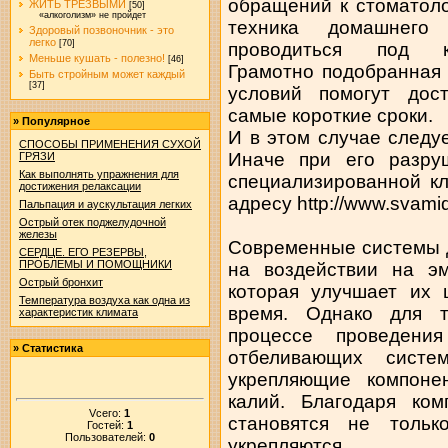
обращений к стоматоло
ЖИТЬ ТРЕЗВЫМИ
[50]
«алкоголизм» не пройдет
техника домашнего
Здоровый позвоночник - это
легко
[70]
проводиться под ко
Меньше кушать - полезно!
[46]
Грамотно подобранная
Быть стройным может каждый
[37]
условий помогут дос
самые короткие сроки.
»
Популярное
И в этом случае следу
СПОСОБЫ ПРИМЕНЕНИЯ СУХОЙ
Иначе при его разр
ГРЯЗИ
Как выполнять упражнения для
специализированной кл
достижения релаксации
адресу http://www.svamid
Пальпация и аускультация легких
Острый отек поджелудочной
железы
Современные системы 
СЕРДЦЕ. ЕГО РЕЗЕРВЫ,
ПРОБЛЕМЫ И ПОМОЩНИКИ
на воздействии на эм
Острый бронхит
которая улучшает их 
Температура воздуха как одна из
время. Однако для т
характеристик климата
процессе проведени
»
Статистика
отбеливающих систе
укрепляющие компонен
калий. Благодаря ком
Vсего:
1
становятся не тольк
Гостей:
1
Пользователей:
0
укрепляются.