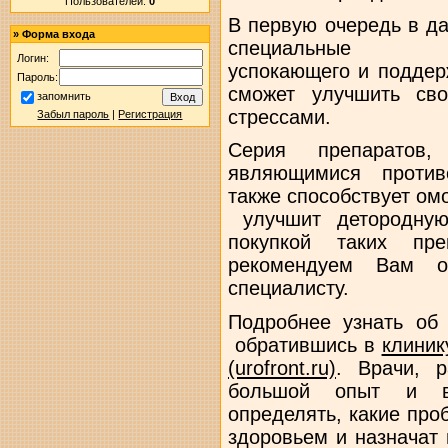
Пользователей:
0
В первую очередь в д
»
Форма входа
специаль
Логин:
успокающего и поддер
Пароль:
сможет улучшить св
запомнить
стрессами.
Забыл пароль
|
Регистрация
Серия препаратов
являющимися противо
также способствует ом
улучшит детородную
покупкой таких пр
рекомендуем Вам об
специалисту.
Подробнее узнать об
обратившись в
клиник
(urofront.ru)
. Врачи, 
большой опыт и в
определять, какие пр
здоровьем и назначат