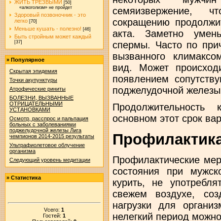
ЖИТЬ ТРЕЗВЫМИ
[50]
«алкоголизм» не пройдет
семяизвержение, 
Здоровый позвоночник - это
сокращению продолжит
легко
[70]
Меньше кушать - полезно!
[46]
акта. Заметно умен
Быть стройным может каждый
спермы. Часто по при
[37]
вызванного климаксо
»
Популярное
вид. Может происход
Скрытая эпидемия
появлением сопутств
Точки акупунктуры
поджелудочной железы
Атрофические риниты
БОЛЕЗНИ, ВЫЗВАННЫЕ
ОТРИЦАТЕЛЬНЫМИ
Продолжительность 
УСТАНОВКАМИ
основном этот срок вар
Осмотр, расспрос и пальпация
больных с заболеваниями
поджелудочной железы Лига
Профилактика
чемпионов 2014-2015 результаты
Ультрафиолетовое облучение
организма
Профилактические мер
Следующий уровень медитации
состояния при мужск
»
Статистика
курить, не употребля
свежем воздухе, соз
нагрузки для организ
Vсего:
1
нелегкий период можно
Гостей:
1