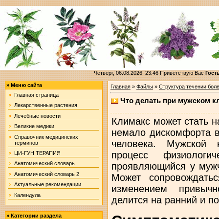
Четверг, 06.08.2026, 23:46
Приветствую Вас
Гост
»
Меню сайта
Главная
»
Файлы
»
Структура течении бол
Главная страница
Что делать при мужском к
Лекарственные растения
Лечебные новости
Климакс может стать 
Великие медики
немало дискомфорта в
Справочник медицинских
человека. Мужской 
терминов
процесс физиологич
ЦИ-ГУН ТЕРАПИЯ
Анатомический словарь
проявляющийся у мужч
Анатомический словарь 2
Может сопровождать
Актуальные рекомендации
изменением привычн
Календула
делится на ранний и по
»
Категории раздела