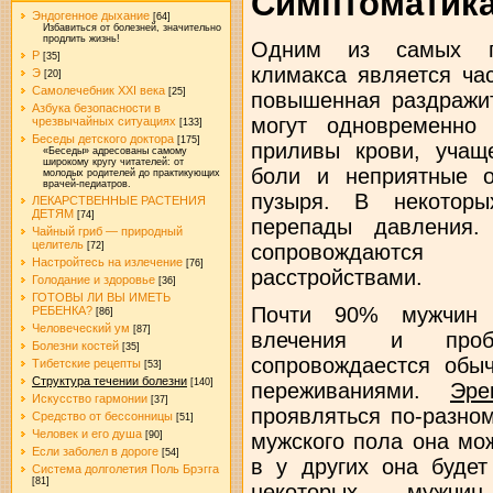
Симптоматика
Эндогенное дыхание
[64]
Избавиться от болезней, значительно
продлить жизнь!
Одним из самых гл
Р
[35]
климакса является ча
Э
[20]
Самолечебник XXI века
[25]
повышенная раздражит
Азбука безопасности в
могут одновременно
чрезвычайных ситуациях
[133]
Беседы детского доктора
[175]
приливы крови, учащ
«Беседы» адресованы самому
широкому кругу читателей: от
боли и неприятные 
молодых родителей до практикующих
врачей-педиатров.
пузыря. В некоторы
ЛЕКАРСТВЕННЫЕ РАСТЕНИЯ
ДЕТЯМ
[74]
перепады давления.
Чайный гриб — природный
целитель
[72]
сопровождаются 
Настройтесь на излечение
[76]
расстройствами.
Голодание и здоровье
[36]
ГОТОВЫ ЛИ ВЫ ИМЕТЬ
Почти 90% мужчин о
РЕБЕНКА?
[86]
Человеческий ум
[87]
влечения и про
Болезни костей
[35]
сопровождаестся обы
Тибетские рецепты
[53]
Структура течении болезни
[140]
переживаниями.
Эре
Искусство гармонии
[37]
проявляться по-разно
Средство от бессонницы
[51]
Человек и его душа
мужского пола она мо
[90]
Если заболел в дороге
[54]
в у других она будет
Система долголетия Поль Брэгга
[81]
некоторых мужчин