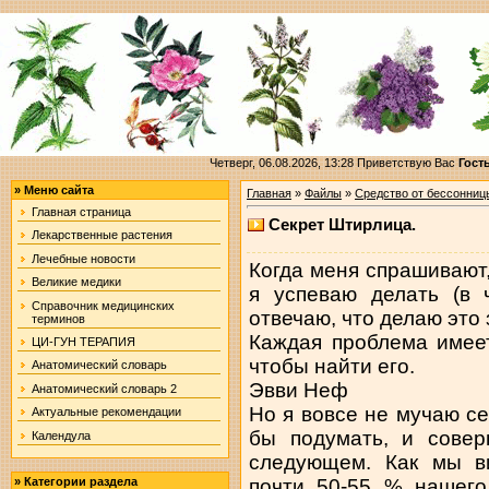
Четверг, 06.08.2026, 13:28
Приветствую Вас
Гост
»
Меню сайта
Главная
»
Файлы
»
Средство от бессонниц
Главная страница
Секрет Штирлица.
Лекарственные растения
Лечебные новости
Когда меня спрашивают, 
Великие медики
я успеваю делать (в ч
Справочник медицинских
отвечаю, что делаю это 
терминов
Каждая проблема имеет
ЦИ-ГУН ТЕРАПИЯ
чтобы найти его.
Анатомический словарь
Эвви Неф
Анатомический словарь 2
Но я вовсе не мучаю с
Актуальные рекомендации
бы подумать, и сове
Календула
следующем. Как мы в
почти 50-55 % нашего
»
Категории раздела