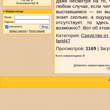
даже несмотря на то, 
Гостей:
2
Пользователей:
0
любом случае, если чел
выспавшимся — он выс
»
Форма входа
знает сколько, а ощущ
Логин:
отсутствует, то здес
Пароль:
запомнить
возможно?. Вот об этом
Забыл пароль
|
Регистрация
Категория
:
Средство от
farid47
Просмотров
:
1169
|
Загр
Всего комментариев
:
0
Добавлять комментарии могу
[
Р
1