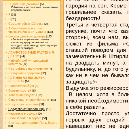
Эндогенное дыхание
пародия на сон. Кроме 
[64]
Избавиться от болезней, значительно
продлить жизнь!
правильнее сказать,
Р
[35]
бездарность!
Э
[20]
Третья и четвертая ст
Самолечебник XXI века
[25]
Азбука безопасности в
рисунке, почти что ка
чрезвычайных ситуациях
[133]
стороны, всем нам, в
Беседы детского доктора
[175]
«Беседы» адресованы самому
сюжет из фильма «С
широкому кругу читателей: от
молодых родителей до практикующих
врачей-педиатров.
ставший поводом для 
ЛЕКАРСТВЕННЫЕ РАСТЕНИЯ
замечательный Штирли
ДЕТЯМ
[74]
Чайный гриб — природный
на двадцать минут, а
целитель
[72]
будильнику, и, до того
Настройтесь на излечение
[76]
Голодание и здоровье
[36]
как ни в чем не быва
ГОТОВЫ ЛИ ВЫ ИМЕТЬ
защищать!»
РЕБЕНКА?
[86]
Человеческий ум
[87]
Выдумка это режиссерс
Болезни костей
[35]
В целом, хотя в боль
Тибетские рецепты
[53]
никакой необходимости
Структура течении болезни
[140]
Искусство гармонии
[37]
в себе развить.
Средство от бессонницы
[51]
Достаточно просто у
Человек и его душа
[90]
Если заболел в дороге
первых двух стадий с
[54]
Система долголетия Поль Брэгга
навещают нас не еди
[81]