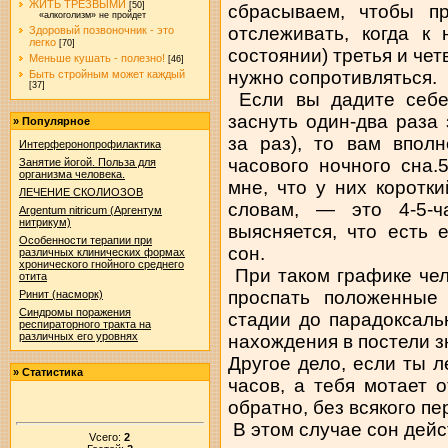
ЖИТЬ ТРЕЗВЫМИ
[50]
сбрасываем, чтобы пр
«алкоголизм» не пройдет
отслеживать, когда к
Здоровый позвоночник - это
легко
[70]
состоянии) третья и чет
Меньше кушать - полезно!
[46]
нужно сопротивляться.
Быть стройным может каждый
[37]
Если вы дадите себе
заснуть один-два раза 
»
Популярное
за раз), то вам впол
Интерферонопрофилактика
часового ночного сна.
Занятие йогой. Польза для
организма человека.
мне, что у них коротки
ЛЕЧЕНИЕ СКОЛИОЗОВ
словам, — это 4-5-ч
Argentum nitricum (Аргентум
нитрикум)
выясняется, что есть
Особенности терапии при
сон.
различных клинических формах
хронического гнойного среднего
При таком графике чел
отита
проспать положенные
Ринит (насморк)
Синдромы поражения
стадии до парадоксаль
респираторного тракта на
различных его уровнях
нахождения в постели з
Другое дело, если ты л
»
Статистика
часов, а тебя мотает 
обратно, без всякого п
В этом случае сон дей
Vсего:
2