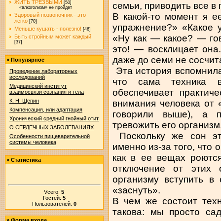
ЖИТЬ ТРЕЗВЫМИ
[50]
семьи, приводить все в
«алкоголизм» не пройдет
В какой-то момент я ее
Здоровый позвоночник - это
легко
[70]
упражнение?» «Какое 
Меньше кушать - полезно!
[46]
«Ну как — какое? — го
Быть стройным может каждый
[37]
это! — восклицает она.
даже до семи не сосчит
»
Популярное
Эта история вспомнила
Проведение лабораторных
исследований
что сама техника в
Медицинский институт
обеспечивает практич
взаимосвязи сознания и тела
К. Н. Щепин
внимания человека от 
Компенсация, или адаптация
говорили выше), а п
Хронический средний гнойный отит
тревожить его организм,
О СЕРДЕЧНЫХ ЗАБОЛЕВАНИЯХ
Поскольку же сон эт
Особенности пищеварительной
системы человека
именно из-за того, что 
как в ее вещах роются
»
Статистика
отключение от этих 
организму вступить в
«заснуть».
Vсего:
5
Гостей:
5
В чем же состоит тех
Пользователей:
0
такова: мы просто са
»
Форма входа