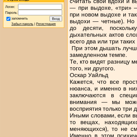
считать свои вдохи и в
— при выдохе, «три» 
Логин:
Пароль:
при новом выдохе и так
запомнить
выдохи — четные). Но 
Забыл пароль
|
Регистрация
до десяти, посколь
дыхательных актов сло
всего два или три таких
При этом дышать лучше 
замедленном темпе.
Те, кто видят разницу 
того, ни другого.
Оскар Уайльд
Кажется, что все прос
нюанса, и именно в ни
заключаются в специ
внимания — мы може
восприятия только три 
Иными словами, если вы
то вещах, находящихс
меняющихся), то не с
Именно в этом психич