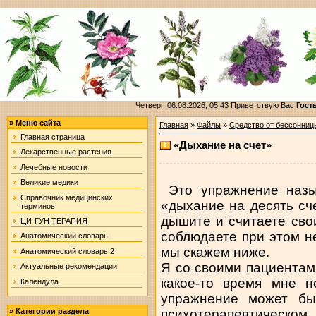
Четверг, 06.08.2026, 05:43
Приветствую Вас
Гост
»
Меню сайта
Главная
»
Файлы
»
Средство от бессонниц
Главная страница
«Дыхание на счет»
Лекарственные растения
Лечебные новости
Великие медики
Это упражнение назы
Справочник медицинских
«дыхание на десять сче
терминов
дышите и считаете свои
ЦИ-ГУН ТЕРАПИЯ
соблюдаете при этом н
Анатомический словарь
мы скажем ниже.
Анатомический словарь 2
Я со своими пациентами
Актуальные рекомендации
какое-то время мне н
Календула
упражнение может бы
психотерапевтическом 
»
Категории раздела