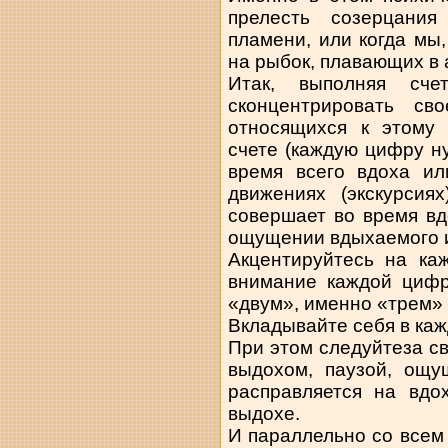
прелесть созерцани
пламени, или когда мы
на рыбок, плавающих в
Итак, выполняя сче
сконцентрировать с
относящихся к этому 
счете (каждую цифру н
время всего вдоха ил
движениях (экскурсия
совершает во время вдо
ощущении вдыхаемого и
Акцентируйтесь на ка
внимание каждой циф
«двум», именно «трем» и
Вкладывайте себя в каж
При этом следуйтеза с
выдохом, паузой, ощу
расправляется на вдо
выдохе.
И параллельно со всем