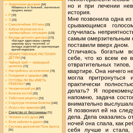
Эндогенное дыхание
но и при лечении нев
[64]
Избавиться от болезней, значительно
продлить жизнь!
история.
Р
[35]
Мне позвонила одна из
Э
[20]
срывающимся голосо
Самолечебник XXI века
[25]
Азбука безопасности в
случилась неприятност
чрезвычайных ситуациях
[133]
самым омерзительным о
Беседы детского доктора
[175]
«Беседы» адресованы самому
поставили вверх дном.
широкому кругу читателей: от
молодых родителей до практикующих
врачей-педиатров.
Отличаясь богатым в
ЛЕКАРСТВЕННЫЕ РАСТЕНИЯ
себе, что ко всем ее 
ДЕТЯМ
[74]
Чайный гриб — природный
отвратительных типов,
целитель
[72]
квартире. Она ничего не
Настройтесь на излечение
[76]
Голодание и здоровье
[36]
могла притронуться 
ГОТОВЫ ЛИ ВЫ ИМЕТЬ
практически полност
РЕБЕНКА?
[86]
Человеческий ум
[87]
делать? Я порекоменд
Болезни костей
[35]
напомню, задача состо
Тибетские рецепты
[53]
внимательно выслушала
Структура течении болезни
[140]
Искусство гармонии
[37]
Я позвонил ей на след
Средство от бессонницы
[51]
дела. Дела оказались 
Человек и его душа
[90]
Если заболел в дороге
ночей она спала, как ре
[54]
Система долголетия Поль Брэгга
себя лучше и стала,
[81]