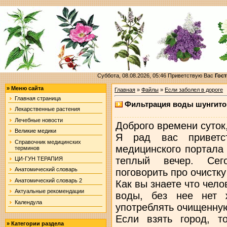
Суббота, 08.08.2026, 05:46
Приветствую Вас
Гост
»
Меню сайта
Главная
»
Файлы
»
Если заболел в дороге
Главная страница
Фильтрация воды шунгит
Лекарственные растения
Лечебные новости
Доброго времени суток
Великие медики
Я рад вас приветст
Справочник медицинских
медицинского портала 
терминов
теплый вечер. Сег
ЦИ-ГУН ТЕРАПИЯ
Анатомический словарь
поговорить про очистк
Анатомический словарь 2
Как вы знаете что чело
Актуальные рекомендации
воды, без нее нет 
Календула
употреблять очищенну
Если взять город, т
»
Категории раздела