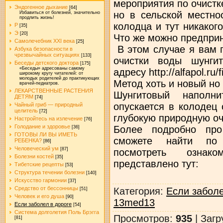
мероприятия по очистк
Эндогенное дыхание
[64]
но в сельской местно
Избавиться от болезней, значительно
продлить жизнь!
колодца и тут никакого
Р
[35]
Э
[20]
Что же можно предпри
Самолечебник XXI века
[25]
В этом случае я вам 
Азбука безопасности в
чрезвычайных ситуациях
[133]
очистки воды шунги
Беседы детского доктора
[175]
«Беседы» адресованы самому
адресу http://alfapol.ru/
широкому кругу читателей: от
молодых родителей до практикующих
Метод хоть и новый но
врачей-педиатров.
ЛЕКАРСТВЕННЫЕ РАСТЕНИЯ
Шунгитовый напол
ДЕТЯМ
[74]
опускается в колодец
Чайный гриб — природный
целитель
[72]
глубокую природную оч
Настройтесь на излечение
[76]
Голодание и здоровье
Более подробно про
[36]
ГОТОВЫ ЛИ ВЫ ИМЕТЬ
сможете найти по а
РЕБЕНКА?
[86]
Человеческий ум
[87]
посмотреть ознако
Болезни костей
[35]
представлено тут:
Тибетские рецепты
[53]
Структура течении болезни
[140]
Искусство гармонии
[37]
Средство от бессонницы
Категория
:
Если заболе
[51]
Человек и его душа
[90]
13med13
Если заболел в дороге
[54]
Система долголетия Поль Брэгга
Просмотров
:
935
|
Загр
[81]