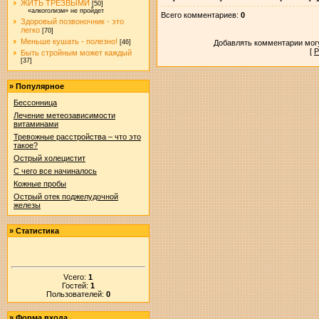
ЖИТЬ ТРЕЗВЫМИ
[50]
«алкоголизм» не пройдет
Всего комментариев
:
0
Здоровый позвоночник - это
легко
[70]
Меньше кушать - полезно!
Добавлять комментарии могу
[46]
[
Р
Быть стройным может каждый
[37]
»
Популярное
Бессонница
Лечение метеозависимости
витаминами
Тревожные расстройства – что это
такое?
Острый холецистит
С чего все начиналось
Кожные пробы
Острый отек поджелудочной
железы
»
Статистика
Vсего:
1
Гостей:
1
Пользователей:
0
»
Форма входа