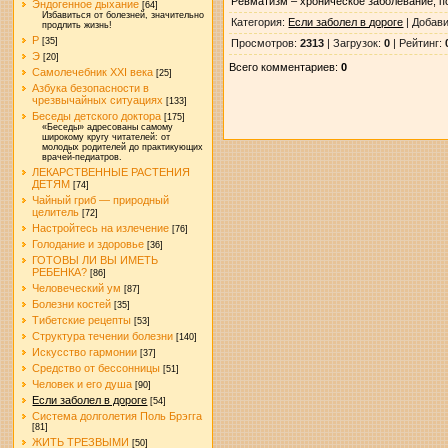
Ревматизм – хроническое заболевание, п
Эндогенное дыхание
[64]
Избавиться от болезней, значительно
Категория
:
Если заболел в дороге
|
Добав
продлить жизнь!
Р
[35]
Просмотров
:
2313
|
Загрузок
:
0
|
Рейтинг
:
Э
[20]
Всего комментариев
:
0
Самолечебник XXI века
[25]
Азбука безопасности в
чрезвычайных ситуациях
[133]
Беседы детского доктора
[175]
«Беседы» адресованы самому
широкому кругу читателей: от
молодых родителей до практикующих
врачей-педиатров.
ЛЕКАРСТВЕННЫЕ РАСТЕНИЯ
ДЕТЯМ
[74]
Чайный гриб — природный
целитель
[72]
Настройтесь на излечение
[76]
Голодание и здоровье
[36]
ГОТОВЫ ЛИ ВЫ ИМЕТЬ
РЕБЕНКА?
[86]
Человеческий ум
[87]
Болезни костей
[35]
Тибетские рецепты
[53]
Структура течении болезни
[140]
Искусство гармонии
[37]
Средство от бессонницы
[51]
Человек и его душа
[90]
Если заболел в дороге
[54]
Система долголетия Поль Брэгга
[81]
ЖИТЬ ТРЕЗВЫМИ
[50]