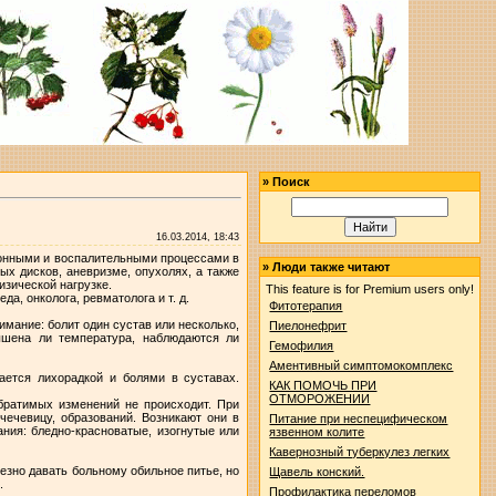
»
Поиск
16.03.2014, 18:43
ионными и воспалительными процессами в
»
Люди также читают
х дисков, аневризме, опухолях, а также
изической нагрузке.
This feature is for Premium users only!
а, онколога, ревматолога и т. д.
Фитотерапия
имание: болит один сустав или несколько,
Пиелонефрит
вышена ли температура, наблюдаются ли
Гемофилия
Аментивный симптомокомплекс
ется лихорадкой и болями в суставах.
КАК ПОМОЧЬ ПРИ
ОТМОРОЖЕНИИ
обратимых изменений не происходит. При
чечевицу, образований. Возникают они в
Питание при неспецифическом
ния: бледно-красноватые, изогнутые или
язвенном колите
Кавернозный туберкулез легких
езно давать больному обильное питье, но
Щавель конский.
.
Профилактика переломов