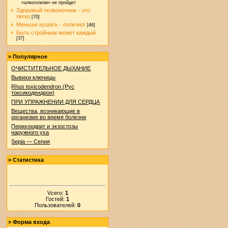
«алкоголизм» не пройдет
Здоровый позвоночник - это
легко
[70]
Меньше кушать - полезно!
[46]
Быть стройным может каждый
[37]
»
Популярное
ОЧИСТИТЕЛЬНОЕ ДЫХАНИЕ
Вывихи ключицы
Rhus toxicodendron (Рус
токсикодендрон)
ПРИ УПРАЖНЕНИИ ДЛЯ СЕРДЦА
Вещества, возникающие в
организме во время болезни
Перихондрит и экзостозы
наружного уха
Sepia — Сепия
»
Статистика
Vсего:
1
Гостей:
1
Пользователей:
0
»
Форма входа