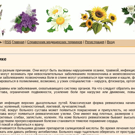
ь
|
RSS
Главная
|
Справочник медицинских терминов
|
Регистрация
|
Вход
ике
 по разным причинам. Они могут быть вызваны нарушением осанки, травмой, инфекц
 могут возникать при невоспалительных заболеваниях позвоночника и межпозвоночны
и заболеваниях позвоночника боли в спине могут усиливаться при чихании и кашле, ф
оваться в поликлинике, возможно, у узких специалистов – хирурга, фтизиатра, ортопед
равмы или заболевания, охватывающего систему органов. На что следует обратить вн
става, ограничения подвижности, усиление боли при нагрузке или движении, по
ая инфекция верхних дыхательных путей. Классическая форма ревматизма начина
ы: коленный, голеностопный, локтевой, лучезапястный.
угой, вокруг больного сустава может появиться покраснение и припухлость, но не
тава могут появиться ревматические узелки. Они имеют вид плотных, размером с 
октевых сгибах, запястьях, коленях. На коже больного ревматизмом бывают высыпа
ледствием прогрессирования болезни становится тяжелое поражение сердца.
покой и обратиться к врачу.
ечиваются большими дозами препаратов салициловой кислоты. Во время лечения пол
ать или давать ребенку антибиотики. Больного надо тщательно оберегать от простуды