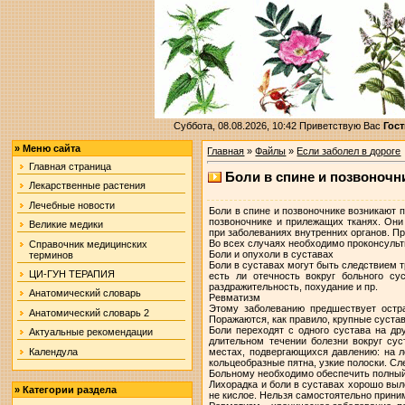
Суббота, 08.08.2026, 10:42
Приветствую Вас
Гост
»
Меню сайта
Главная
»
Файлы
»
Если заболел в дороге
Главная страница
Боли в спине и позвоночн
Лекарственные растения
Лечебные новости
Боли в спине и позвоночнике возникают
позвоночнике и прилежащих тканях. Они
Великие медики
при заболеваниях внутренних органов. Пр
Во всех случаях необходимо проконсультир
Справочник медицинских
Боли и опуxоли в суставах
терминов
Боли в суставах могут быть следствием т
ЦИ-ГУН ТЕРАПИЯ
есть ли отечность вокруг больного су
раздражительность, похудание и пр.
Анатомический словарь
Ревматизм
Этому заболеванию предшествует остр
Анатомический словарь 2
Поражаются, как правило, крупные сустав
Боли переходят с одного сустава на др
Актуальные рекомендации
длительном течении болезни вокруг сус
Календула
местах, подвергающихся давлению: на л
кольцеобразные пятна, узкие полоски. С
Больному необходимо обеспечить полный 
Лихорадка и боли в суставах хорошо выл
»
Категории раздела
не кислое. Нельзя самостоятельно приним