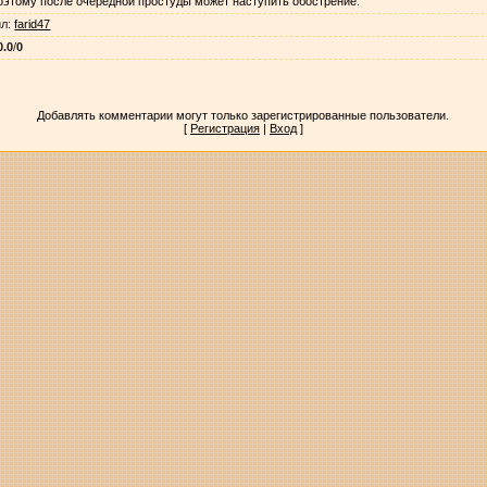
оэтому после очередной простуды может наступить обострение.
ил
:
farid47
0.0
/
0
Добавлять комментарии могут только зарегистрированные пользователи.
[
Регистрация
|
Вход
]