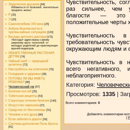
Чувствительность, со
Эндогенное дыхание
[64]
раз сильнее, чем у
Избавиться от болезней, значительно
продлить жизнь!
благости — это с
Р
[35]
Э
[20]
положительные черты х
Самолечебник XXI века
[25]
Азбука безопасности в
чрезвычайных ситуациях
[133]
Чувствительность
Беседы детского доктора
[175]
«Беседы» адресованы самому
требовательность чувс
широкому кругу читателей: от
молодых родителей до практикующих
окружающим людям и 
врачей-педиатров.
ЛЕКАРСТВЕННЫЕ РАСТЕНИЯ
ДЕТЯМ
[74]
Чувствительность в 
Чайный гриб — природный
целитель
[72]
всего негативного,
Настройтесь на излечение
[76]
Голодание и здоровье
неблагоприятного.
[36]
ГОТОВЫ ЛИ ВЫ ИМЕТЬ
РЕБЕНКА?
[86]
Категория
:
Человеческ
Человеческий ум
[87]
Болезни костей
[35]
Просмотров
:
1335
|
Заг
Тибетские рецепты
[53]
Структура течении болезни
[140]
Всего комментариев
:
0
Искусство гармонии
[37]
Средство от бессонницы
[51]
Добавлять комментарии могу
Человек и его душа
[90]
[
Р
Если заболел в дороге
[54]
Система долголетия Поль Брэгга
[81]