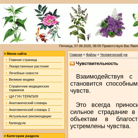
Пятница, 07.08.2026, 08:05
Приветствую Вас
Гост
»
Меню сайта
Главная
»
Файлы
»
Человеческий ум
Главная страница
Чувствительность
Лекарственные растения
Лечебные новости
Взаимодействуя с 
Великие медики
становится способным
Справочник медицинских
чувств.
терминов
ЦИ-ГУН ТЕРАПИЯ
Анатомический словарь
Это всегда приноси
Анатомический словарь 2
сильное страдание в 
Актуальные рекомендации
объектам в благост
Календула
устремлены чувства.
»
Категории раздела