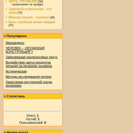
ЖИТЬ ТРЕЗВЫМИ
[50]
«алкоголизм» не пройдет
Здоровый позвоночник - это
легко
[70]
Меньше кушать - полезно!
[46]
Быть стройным может каждый
[37]
»
Популярное
Миокардиты
ЧЕЛОВЕК – „НЕУДАЧНАЯ
КОНСТРУКЦИЯ”?
Заболевания околоносовых пазух
Воздействие цвета продуктов
питания на организм человека
Астеническая
Методы исследования печени
Закисление внутренней среды
организма
»
Статистика
Vсего:
1
Гостей:
1
Пользователей:
0
»
Форма входа