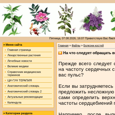
Пятница, 07.08.2026, 16:07
Приветствую Вас
Гост
»
Меню сайта
Главная
»
Файлы
»
Болезни костей
Главная страница
На что следует обращать 
Лекарственные растения
Лечебные новости
Прежде всего следует 
Великие медики
на частоту сердечных 
Справочник медицинских
вас пульс?
терминов
ЦИ-ГУН ТЕРАПИЯ
Если вы затрудняетесь 
Анатомический словарь
предложить несложную 
Анатомический словарь 2
сами определить верх
Актуальные рекомендации
частоты сердцебиений п
Календула
Например, после вып
»
Категории раздела