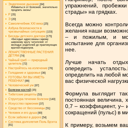
Эндогенное дыхание
упражнений, пробежк
[64]
Избавиться от болезней, значительно
продлить жизнь!
страды» на грядках.
Р
[35]
Э
[20]
Всегда можно контрол
Самолечебник XXI века
[25]
Азбука безопасности в
желания наши возможно
чрезвычайных ситуациях
[133]
– и пожилым, и мол
Беседы детского доктора
[175]
«Беседы» адресованы самому
испытание для организ
широкому кругу читателей: от
молодых родителей до практикующих
врачей-педиатров.
нее.
ЛЕКАРСТВЕННЫЕ РАСТЕНИЯ
ДЕТЯМ
[74]
Чайный гриб — природный
Лучше начать отдых
целитель
[72]
опередить усталост
Настройтесь на излечение
[76]
Голодание и здоровье
[36]
определить на любой м
ГОТОВЫ ЛИ ВЫ ИМЕТЬ
вас физической нагрузк
РЕБЕНКА?
[86]
Человеческий ум
[87]
Болезни костей
[35]
Формула выглядит так
Тибетские рецепты
[53]
постоянная величина, 
Структура течении болезни
[140]
Искусство гармонии
[37]
0,7 – коэффициент, у–
Средство от бессонницы
[51]
сокращений (пульс) в м
Человек и его душа
[90]
Если заболел в дороге
[54]
Система долголетия Поль Брэгга
К примеру, возьмем ва
[81]