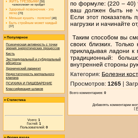
ЖИТЬ ТРЕЗВЫМИ
[50]
по формуле: (220 – 40) 
«алкоголизм» не пройдет
ваш должен быть не ч
Здоровый позвоночник - это
легко
[70]
Если этот показатель 
Меньше кушать - полезно!
[46]
нагрузки и начинайте о
Быть стройным может каждый
[37]
Таким способом вы смо
»
Популярное
своих близких. Только
Психическая активность с точки
зрения энергетических процессов
прикладывая ладони к
Кисть
традиционный: боль
Экстрадуральный и субдуральный
абсцессы
внутренней стороны рук
Хронический ларингит
Категория
:
Болезни кос
Недостаточность митрального
клапана
Просмотров
:
1265
|
Загр
ПСИХИКА И ПИЩЕВАРЕНИЕ
Классификация шлаков
Всего комментариев
:
0
»
Статистика
Добавлять комментарии могу
[
Р
Vсего:
1
Гостей:
1
Пользователей:
0
»
Форма входа